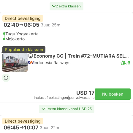
2 extra klassen
Direct bevestiging
02:40
06:05
3uur, 25m
Tugu Yogyakarta
Mojokerto
Populairste klassen
Economy CC | Trein #72-MUTIARA SELATAN
4.6
Indonesia Railways
USD 17
Nu boeken
Inclusief belastingen
|
per volwassene
1 extra klasse vanaf USD 25
Direct bevestiging
06:45
10:07
3uur, 22m