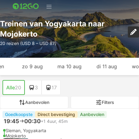
Treinen van Yogyakarta naar
Mojokerto
20 reizen (USD 8 – USD 87)
en
zo 9 aug
ma 10 aug
di 11 aug
wo
Alle
20
3
17
Aanbevolen
Filters
Goedkoopste
Direct bevestiging
Aanbevolen
19:45
00:30
+1
4uur, 45m
Sleman, Yogyakarta
Mojokerto