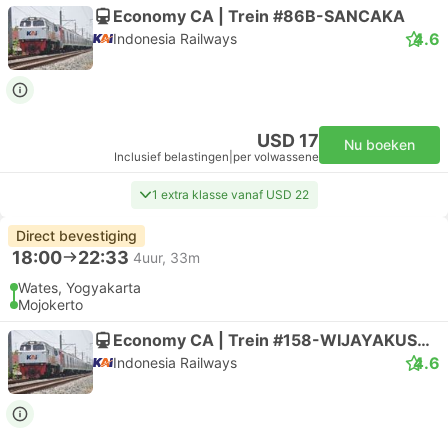
Economy CA | Trein #86B-SANCAKA
4.6
Indonesia Railways
USD 17
Nu boeken
Inclusief belastingen
|
per volwassene
1 extra klasse vanaf USD 22
Direct bevestiging
18:00
22:33
4uur, 33m
Wates, Yogyakarta
Mojokerto
Economy CA | Trein #158-WIJAYAKUSUMA
4.6
Indonesia Railways