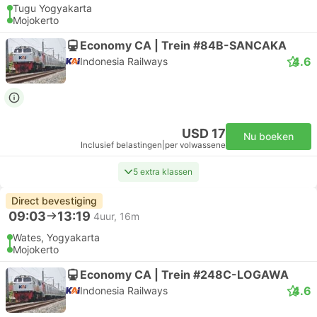
Tugu Yogyakarta
Mojokerto
Economy CA | Trein #84B-SANCAKA
4.6
Indonesia Railways
USD 17
Nu boeken
Inclusief belastingen
|
per volwassene
5 extra klassen
Direct bevestiging
09:03
13:19
4uur, 16m
Wates, Yogyakarta
Mojokerto
Economy CA | Trein #248C-LOGAWA
4.6
Indonesia Railways