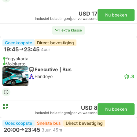
USD 17
Nu boeken
Inclusief belastingen
|
per volwassene
1 extra klasse
Goedkoopste
Direct bevestiging
19:45
23:45
4uur
Yogyakarta
Mojokerto
Executive | Bus
3.3
Handoyo
USD 8
Nu boeken
Inclusief belastingen
|
per volwassene
Goedkoopste
Snelste bus
Direct bevestiging
20:00
23:45
3uur, 45m