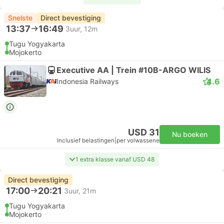
Snelste
Direct bevestiging
13:37
16:49
3uur, 12m
Tugu Yogyakarta
Mojokerto
Executive AA | Trein #10B-ARGO WILIS
4.6
Indonesia Railways
USD 31
Nu boeken
Inclusief belastingen
|
per volwassene
1 extra klasse vanaf USD 48
Direct bevestiging
17:00
20:21
3uur, 21m
Tugu Yogyakarta
Mojokerto