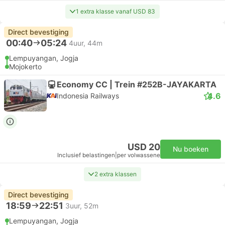
1 extra klasse vanaf USD 83
Direct bevestiging
00:40
05:24
4uur, 44m
Lempuyangan, Jogja
Mojokerto
Economy CC | Trein #252B-JAYAKARTA
4.6
Indonesia Railways
USD 20
Nu boeken
Inclusief belastingen
|
per volwassene
2 extra klassen
Direct bevestiging
18:59
22:51
3uur, 52m
Lempuyangan, Jogja