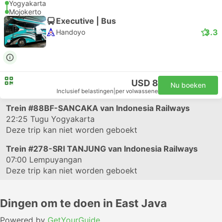
Yogyakarta
Mojokerto
Executive | Bus
3.3
Handoyo
USD 8
Nu boeken
Inclusief belastingen
|
per volwassene
Trein
#88BF-SANCAKA
van Indonesia Railways
22:25
Tugu Yogyakarta
Deze trip kan niet worden geboekt
Trein
#278-SRI TANJUNG
van Indonesia Railways
07:00
Lempuyangan
Deze trip kan niet worden geboekt
Dingen om te doen in East Java
Powered by
GetYourGuide