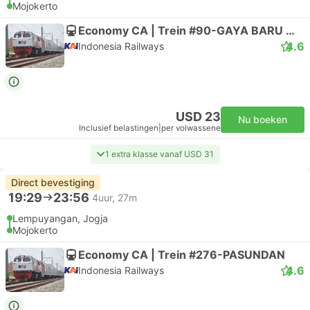
Mojokerto
Economy CA | Trein #90-GAYA BARU MALAM SELAT
4.6
Indonesia Railways
USD 23
Nu boeken
Inclusief belastingen
|
per volwassene
1 extra klasse vanaf USD 31
Direct bevestiging
19:29
23:56
4uur, 27m
Lempuyangan, Jogja
Mojokerto
Economy CA | Trein #276-PASUNDAN
4.6
Indonesia Railways