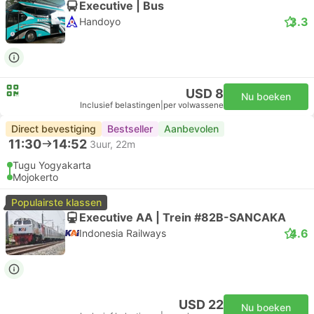
Executive | Bus
3.3
Handoyo
USD 8
Nu boeken
Inclusief belastingen
|
per volwassene
Direct bevestiging
Bestseller
Aanbevolen
11:30
14:52
3uur, 22m
Tugu Yogyakarta
Mojokerto
Populairste klassen
Executive AA | Trein #82B-SANCAKA
4.6
Indonesia Railways
USD 22
Nu boeken