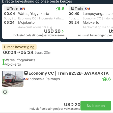
Directe bevestiging op onze beste keuzes
4.6
Trein
Trein
00:04
Wates, Yogyakarta
00:40
Lempuyangan, Jo
5uur, 20m
Economy CC | Indonesia Railways
4uur, 44m
05:24
Mojokerto
05:24
Mojokerto
Aankomst op ma 10 aug
Aankomst op ma 10 
USD 20
U
Inclusief belastingen
|
per volwassene
Inclusief belastingen
|
per
Direct bevestiging
00:04
05:24
5uur, 20m
Wates, Yogyakarta
Mojokerto
Economy CC | Trein #252B-JAYAKARTA
4.6
Indonesia Railways
USD 20
Nu boeken
Inclusief belastingen
|
per volwassene