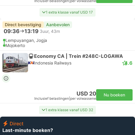
Inclusief belastingen
|
per volwassene
1 extra klasse vanaf USD 17
Direct bevestiging
Aanbevolen
09:36
13:19
3uur, 43m
Lempuyangan, Jogja
Mojokerto
Economy CA | Trein #248C-LOGAWA
4.6
Indonesia Railways
USD 20
Nu boeken
Inclusief belastingen
|
per volwassene
1 extra klasse vanaf USD 32
Direct
Last-minute boeken?