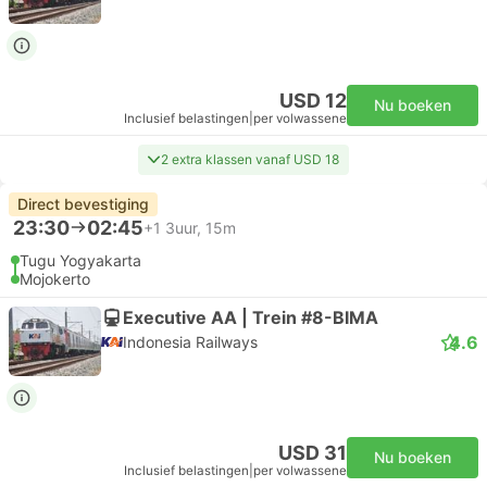
USD 12
Nu boeken
Inclusief belastingen
|
per volwassene
2 extra klassen vanaf USD 18
Direct bevestiging
23:30
02:45
+1
3uur, 15m
Tugu Yogyakarta
Mojokerto
Executive AA | Trein #8-BIMA
4.6
Indonesia Railways
USD 31
Nu boeken
Inclusief belastingen
|
per volwassene