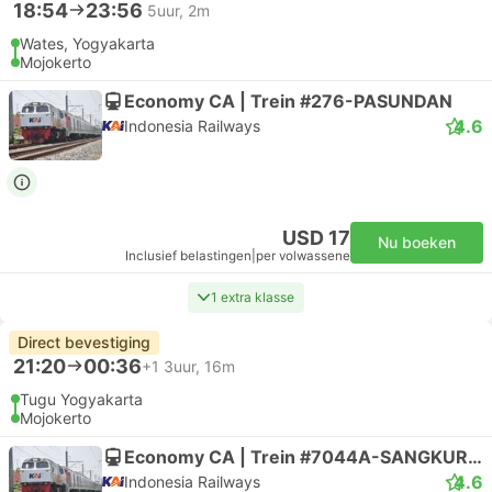
18:54
23:56
5uur, 2m
Wates, Yogyakarta
Mojokerto
Economy CA | Trein #276-PASUNDAN
4.6
Indonesia Railways
USD 17
Nu boeken
Inclusief belastingen
|
per volwassene
1 extra klasse
Direct bevestiging
21:20
00:36
+1
3uur, 16m
Tugu Yogyakarta
Mojokerto
Economy CA | Trein #7044A-SANGKURIANG
4.6
Indonesia Railways