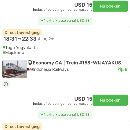
USD 15
Nu boeken
Inclusief belastingen
|
per volwassene
1 extra klasse vanaf USD 23
Direct bevestiging
18:31
22:33
4uur, 2m
Tugu Yogyakarta
Mojokerto
Economy CA | Trein #158-WIJAYAKUSUMA
4.6
Indonesia Railways
USD 15
Nu boeken
Inclusief belastingen
|
per volwassene
1 extra klasse vanaf USD 23
Direct bevestiging