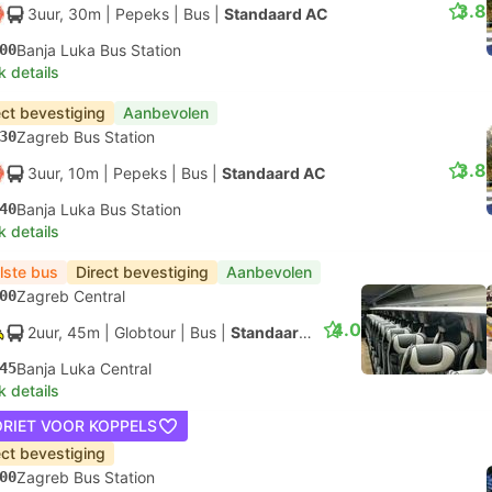
3.8
3uur, 30m
| Pepeks
|
Bus
|
Standaard AC
00
Banja Luka Bus Station
k details
ect bevestiging
Aanbevolen
30
Zagreb Bus Station
3.8
3uur, 10m
| Pepeks
|
Bus
|
Standaard AC
40
Banja Luka Bus Station
k details
lste bus
Direct bevestiging
Aanbevolen
00
Zagreb Central
4.0
2uur, 45m
| Globtour
|
Bus
|
Standaard AC
45
Banja Luka Central
k details
ORIET VOOR KOPPELS
ect bevestiging
00
Zagreb Bus Station