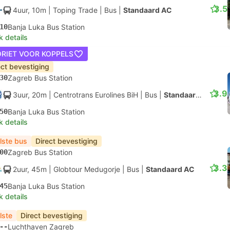
3.5
4uur, 10m
| Toping Trade
|
Bus
|
Standaard AC
10
Banja Luka Bus Station
k details
ORIET VOOR KOPPELS
ect bevestiging
30
Zagreb Bus Station
3.9
3uur, 20m
| Centrotrans Eurolines BiH
|
Bus
|
Standaard AC
50
Banja Luka Bus Station
k details
lste bus
Direct bevestiging
00
Zagreb Bus Station
3.3
2uur, 45m
| Globtour Medugorje
|
Bus
|
Standaard AC
45
Banja Luka Bus Station
k details
lste
Direct bevestiging
--
Luchthaven Zagreb