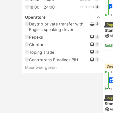
18:00 - 24:00
USD 37+
4
--:
Operators
Daytrip private transfer with
2
Pop
English speaking driver
Sta
Ai
Pepeks
2
Globtour
1
Bekij
Toping Trade
1
Centrotrans Eurolines BiH
1
Dir
Meer weergeven
--:
--:
Pop
Sta
Ai