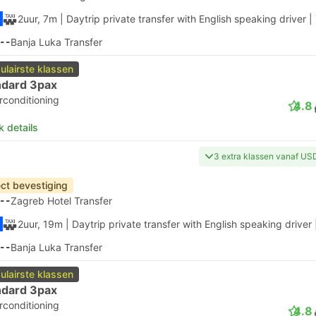
2uur, 7m
| Daytrip private transfer with English speaking driver
|
--
Banja Luka Transfer
ulairste klassen
ndard 3pax
rconditioning
4.8
k details
3 extra klassen vanaf US
ect bevestiging
--
Zagreb Hotel Transfer
2uur, 19m
| Daytrip private transfer with English speaking driver
--
Banja Luka Transfer
ulairste klassen
ndard 3pax
rconditioning
4.8