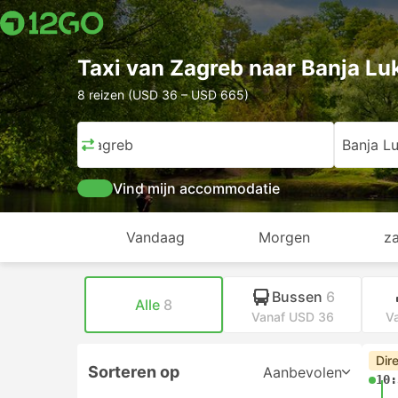
Taxi van Zagreb naar Banja Lu
8 reizen (USD 36 – USD 665)
Zagreb
Banja L
Vind mijn accommodatie
Vandaag
Morgen
z
Bussen
6
Alle
8
Vanaf USD 36
V
Dir
Sorteren op
Aanbevolen
10: