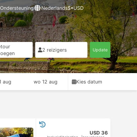
Ondersteuning
Nederlands
$•USD
tour
2 reizigers
Update
voegen
11 aug
wo 12 aug
Kies datum
USD 36