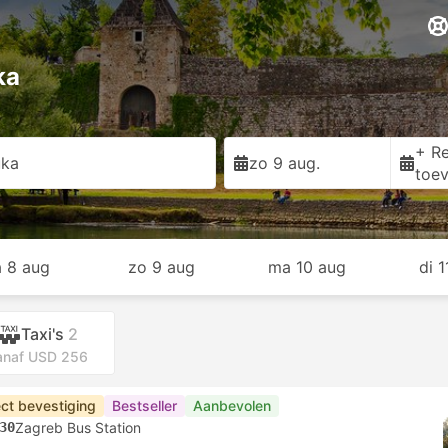
ka
+ Re
uka
zo 9 aug.
toe
a 8 aug
zo 9 aug
ma 10 aug
di 
Taxi's
2
anaf USD 256
ect bevestiging
Bestseller
Aanbevolen
30
Zagreb Bus Station