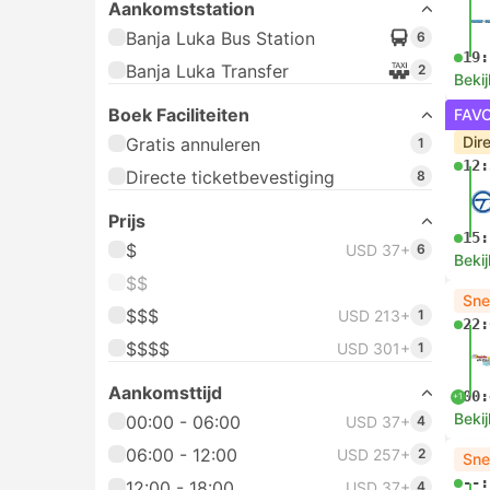
Aankomststation
Banja Luka Bus Station
6
19:
Banja Luka Transfer
2
Bekij
Boek Faciliteiten
FAV
Dir
Gratis annuleren
1
12:
Directe ticketbevestiging
8
Prijs
15:
$
USD 37+
6
Bekij
$$
Sne
$$$
USD 213+
1
22:
$$$$
USD 301+
1
Aankomsttijd
00:
+1
Bekij
00:00 - 06:00
USD 37+
4
06:00 - 12:00
USD 257+
2
Sne
--:
12:00 - 18:00
USD 37+
4