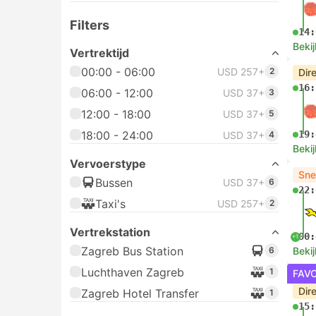
Filters
14:
Bekij
Vertrektijd
00:00 - 06:00
USD 257+
2
Dir
16:
06:00 - 12:00
USD 37+
3
12:00 - 18:00
USD 37+
5
18:00 - 24:00
19:
USD 37+
4
Bekij
Vervoerstype
Sne
Bussen
USD 37+
6
22:
Taxi's
USD 257+
2
Vertrekstation
00:
+1
Zagreb Bus Station
6
Bekij
Luchthaven Zagreb
1
FAV
Dir
Zagreb Hotel Transfer
1
15: