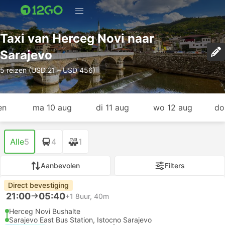
Taxi van Herceg Novi naar
Sarajevo
5 reizen (USD 21 – USD 456)
en
ma 10 aug
di 11 aug
wo 12 aug
do
Alle
5
4
1
Aanbevolen
Filters
Direct bevestiging
21:00
05:40
+1
8uur, 40m
Herceg Novi Bushalte
Sarajevo East Bus Station, Istocno Sarajevo