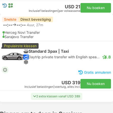
USD 21
Nu boeken
Inclusief belastingen
|
per volwassene
Snelste
Direct bevestiging
--:--
--:--
4uur, 27m
Herceg Novi Transfer
Sarajevo Transfer
Populairste klassen
Standard 3pax | Taxi
4.8
Daytrip private transfer with English speaking driver
Gratis annuleren
USD 319
Nu boeken
Inclusief belastingen
|
voertuig, alles incl.
2 extra klassen vanaf USD 389