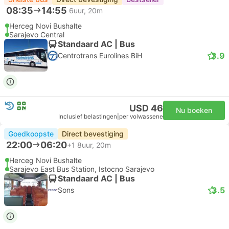
08:35
14:55
6uur, 20m
Herceg Novi Bushalte
Sarajevo Central
Standaard AC | Bus
3.9
Centrotrans Eurolines BiH
USD 46
Nu boeken
Inclusief belastingen
|
per volwassene
Goedkoopste
Direct bevestiging
22:00
06:20
+1
8uur, 20m
Herceg Novi Bushalte
Sarajevo East Bus Station, Istocno Sarajevo
Standaard AC | Bus
3.5
Sons