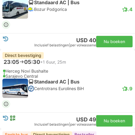
Standaard AC | Bus
3.4
Bozur Podgorica
USD 40
Nu boeken
Inclusief belastingen
|
per volwassene
Direct bevestiging
23:05
05:30
+1
6uur, 25m
Herceg Novi Bushalte
Sarajevo Central
Standaard AC | Bus
3.9
Centrotrans Eurolines BiH
USD 49
Nu boeken
Inclusief belastingen
|
per volwassene
Snelste bus
Direct bevestiging
Bestseller