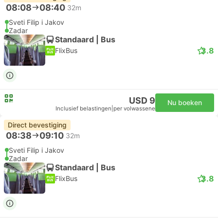
08:08
08:40
32m
Sveti Filip i Jakov
Zadar
Standaard | Bus
3.8
FlixBus
USD 9
Nu boeken
Inclusief belastingen
|
per volwassene
Direct bevestiging
08:38
09:10
32m
Sveti Filip i Jakov
Zadar
Standaard | Bus
3.8
FlixBus