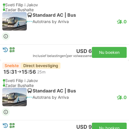
Sveti Filip i Jakov
Zadar Bushalte
Standaard AC | Bus
4.0
Autotrans by Arriva
USD 6
Nu boeken
Inclusief belastingen
|
per volwassene
Snelste
Direct bevestiging
15:31
15:56
25m
Sveti Filip i Jakov
Zadar Bushalte
Standaard AC | Bus
4.0
Autotrans by Arriva
USD 9
Nu boeken