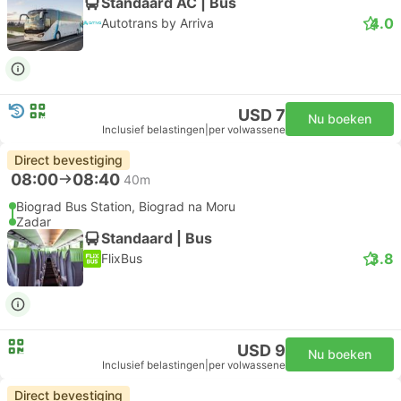
Standaard AC | Bus
4.0
Autotrans by Arriva
USD 7
Nu boeken
Inclusief belastingen
|
per volwassene
Direct bevestiging
08:00
08:40
40m
Biograd Bus Station, Biograd na Moru
Zadar
Standaard | Bus
3.8
FlixBus
USD 9
Nu boeken
Inclusief belastingen
|
per volwassene
Direct bevestiging