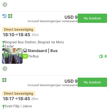
USD 9
Nu boeken
Inclusief belastingen
|
per volwassene
Direct bevestiging
18:10
18:45
35m
Biograd Bus Station, Biograd na Moru
Zadar
Standaard | Bus
3.8
FlixBus
USD 9
Nu boeken
Inclusief belastingen
|
per volwassene
Direct bevestiging
18:17
18:45
28m
Sveti Filip i Jakov