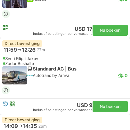
USD 17
Nu boeken
Inclusief belastingen
|
per volwassene
Direct bevestiging
11:59
12:26
27m
Sveti Filip i Jakov
Zadar Bushalte
Standaard AC | Bus
4.0
Autotrans by Arriva
USD 9
Nu boeken
Inclusief belastingen
|
per volwassene
Direct bevestiging
14:09
14:35
26m