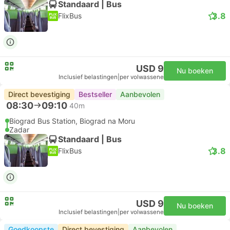
Standaard | Bus
3.8
FlixBus
USD 9
Nu boeken
Inclusief belastingen
|
per volwassene
Direct bevestiging
Bestseller
Aanbevolen
08:30
09:10
40m
Biograd Bus Station, Biograd na Moru
Zadar
Standaard | Bus
3.8
FlixBus
USD 9
Nu boeken
Inclusief belastingen
|
per volwassene
Goedkoopste
Direct bevestiging
Aanbevolen