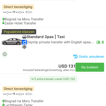
Direct bevestiging
--:--
--:--
40m
Biograd na Moru Transfer
Zadar Hotel Transfer
Populairste klassen
Standard 3pax | Taxi
4.8
Daytrip private transfer with English speaking driver
Gratis annuleren
USD 131
Nu boeken
Inclusief belastingen
|
voertuig, alles incl.
3 extra klassen vanaf USD 153
Direct bevestiging
--:--
--:--
40m
Biograd na Moru Transfer
Luchthaven Zadar