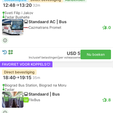
12:48
13:20
32m
Sveti Filip i Jakov
Zadar Bushalte
Standaard AC | Bus
4.0
Cazmatrans Promet
USD 5
Nu boeken
Inclusief belastingen
|
per volwassene
FAVORIET VOOR KOPPELS
Direct bevestiging
18:40
19:15
35m
Biograd Bus Station, Biograd na Moru
Zadar
Standaard | Bus
3.8
FlixBus