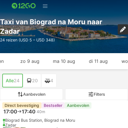
Taxi van Biograd na Moru naar
Zadar
24 reizen (USD 5 – USD 348)
en
zo 9 aug
ma 10 aug
di 11 aug
wo
Alle
24
20
4
Aanbevolen
Filters
Direct bevestiging
Bestseller
Aanbevolen
17:00
17:40
40m
Biograd Bus Station, Biograd na Moru
Zadar