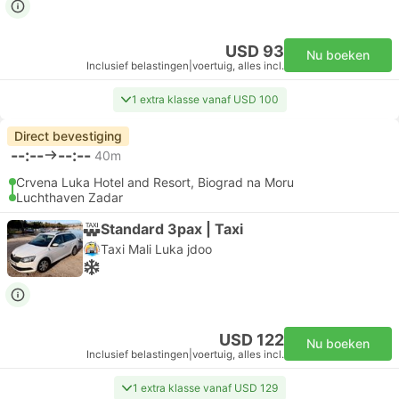
USD 93
Nu boeken
Inclusief belastingen
|
voertuig, alles incl.
1 extra klasse vanaf USD 100
Direct bevestiging
--:--
--:--
40m
Crvena Luka Hotel and Resort, Biograd na Moru
Luchthaven Zadar
Standard 3pax | Taxi
Taxi Mali Luka jdoo
USD 122
Nu boeken
Inclusief belastingen
|
voertuig, alles incl.
1 extra klasse vanaf USD 129