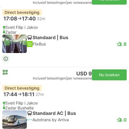
Inclusief belastingen
|
per volwassene
Direct bevestiging
17:08
17:40
32m
Sveti Filip i Jakov
Zadar
Standaard | Bus
3.8
FlixBus
USD 9
Nu boeken
Inclusief belastingen
|
per volwassene
Direct bevestiging
17:44
18:11
27m
Sveti Filip i Jakov
Zadar Bushalte
Standaard AC | Bus
4.0
Autotrans by Arriva