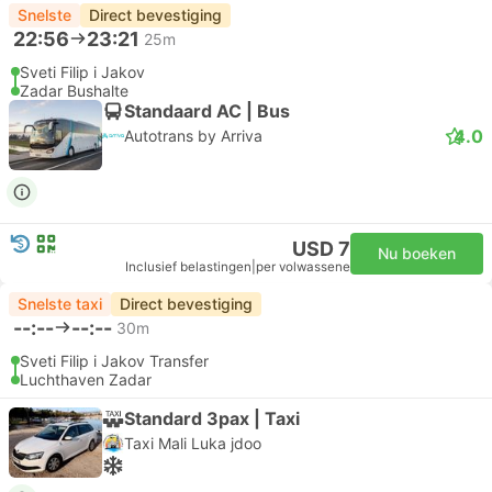
Snelste
Direct bevestiging
22:56
23:21
25m
Sveti Filip i Jakov
Zadar Bushalte
Standaard AC | Bus
4.0
Autotrans by Arriva
USD 7
Nu boeken
Inclusief belastingen
|
per volwassene
Snelste taxi
Direct bevestiging
--:--
--:--
30m
Sveti Filip i Jakov Transfer
Luchthaven Zadar
Standard 3pax | Taxi
Taxi Mali Luka jdoo