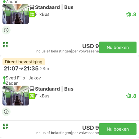
Zadar
Standaard | Bus
3.8
FlixBus
USD 9
Nu boeken
Inclusief belastingen
|
per volwassene
Direct bevestiging
21:07
21:35
28m
Sveti Filip i Jakov
Zadar
Standaard | Bus
3.8
FlixBus
USD 9
Nu boeken
Inclusief belastingen
|
per volwassene