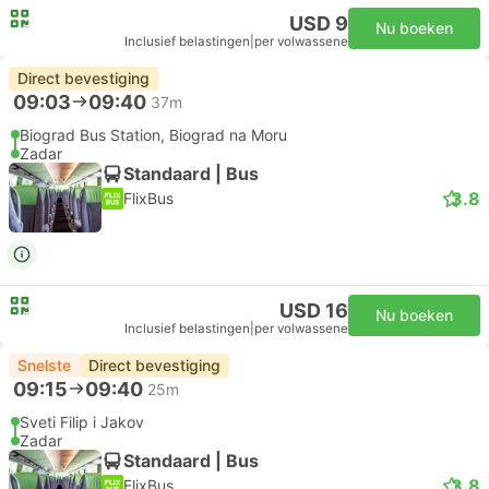
USD 9
Nu boeken
Inclusief belastingen
|
per volwassene
Direct bevestiging
09:03
09:40
37m
Biograd Bus Station, Biograd na Moru
Zadar
Standaard | Bus
3.8
FlixBus
USD 16
Nu boeken
Inclusief belastingen
|
per volwassene
Snelste
Direct bevestiging
09:15
09:40
25m
Sveti Filip i Jakov
Zadar
Standaard | Bus
3.8
FlixBus