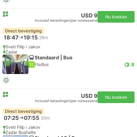
USD 9
Nu boeken
Inclusief belastingen
|
per volwassene
Direct bevestiging
18:47
19:15
28m
Sveti Filip i Jakov
Zadar
Standaard | Bus
3.8
FlixBus
USD 9
Nu boeken
Inclusief belastingen
|
per volwassene
Direct bevestiging
07:25
07:55
30m
Sveti Filip i Jakov
Zadar Bushalte