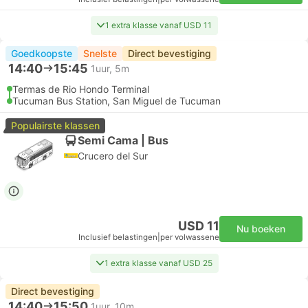
1 extra klasse vanaf USD 11
Goedkoopste
Snelste
Direct bevestiging
14:40
15:45
1uur, 5m
Termas de Rio Hondo Terminal
Tucuman Bus Station, San Miguel de Tucuman
Populairste klassen
Semi Cama | Bus
Crucero del Sur
USD 11
Nu boeken
Inclusief belastingen
|
per volwassene
1 extra klasse vanaf USD 25
Direct bevestiging
14:40
15:50
1uur, 10m