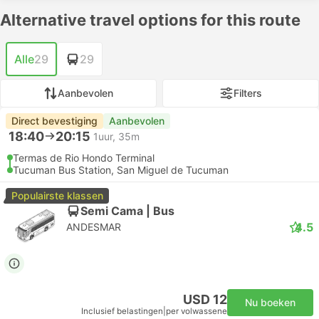
Alternative travel options for this route
Alle
29
29
Aanbevolen
Filters
Direct bevestiging
Aanbevolen
18:40
20:15
1uur, 35m
Termas de Rio Hondo Terminal
Tucuman Bus Station, San Miguel de Tucuman
Populairste klassen
Semi Cama | Bus
4.5
ANDESMAR
USD 12
Nu boeken
Inclusief belastingen
|
per volwassene