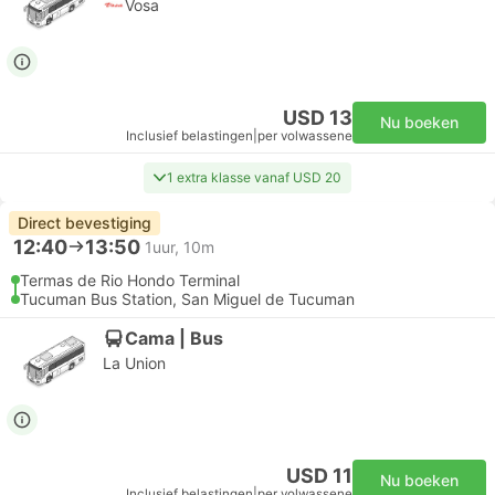
Vosa
USD 13
Nu boeken
Inclusief belastingen
|
per volwassene
1 extra klasse vanaf USD 20
Direct bevestiging
12:40
13:50
1uur, 10m
Termas de Rio Hondo Terminal
Tucuman Bus Station, San Miguel de Tucuman
Cama | Bus
La Union
USD 11
Nu boeken
Inclusief belastingen
|
per volwassene