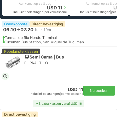
Aankomst op za 8 aug
Aankomst op za 8 au
USD 11
U
Inclusief belastingen
|
per volwassene
Inclusief belastingen
|
per
Goedkoopste
Direct bevestiging
06:10
07:20
1uur, 10m
Termas de Rio Hondo Terminal
Tucuman Bus Station, San Miguel de Tucuman
Populairste klassen
Semi Cama | Bus
EL PRACTICO
USD 11
Nu boeken
Inclusief belastingen
|
per volwassene
3 extra klassen vanaf USD 16
Direct bevestiging