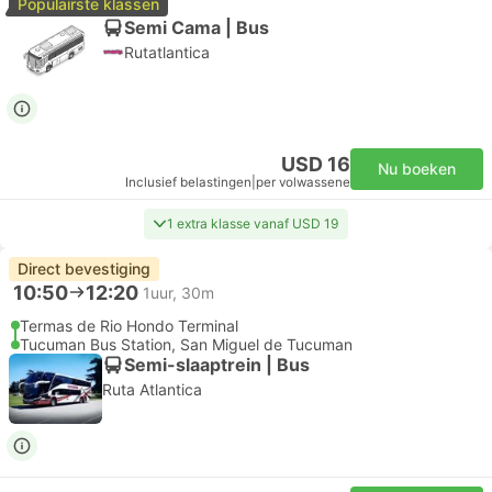
Populairste klassen
Semi Cama | Bus
Rutatlantica
USD 16
Nu boeken
Inclusief belastingen
|
per volwassene
1 extra klasse vanaf USD 19
Direct bevestiging
10:50
12:20
1uur, 30m
Termas de Rio Hondo Terminal
Tucuman Bus Station, San Miguel de Tucuman
Semi-slaaptrein | Bus
Ruta Atlantica