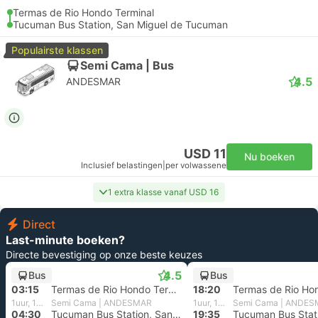
Termas de Rio Hondo Terminal
Tucuman Bus Station, San Miguel de Tucuman
Populairste klassen
Semi Cama | Bus
4.5
ANDESMAR
USD 11
Nu boeken
Inclusief belastingen
|
per volwassene
1 extra klasse vanaf USD 16
Direct
Last-minute boeken?
Directe bevestiging op onze beste keuzes
4.5
Bus
Bus
03:15
Termas de Rio Hondo Terminal
18:20
1uur, 15m
Semi Cama | ANDESMAR
1uur, 15m
Semi Cama | ANDE
04:30
Tucuman Bus Station, San Miguel de Tucuman
19:35