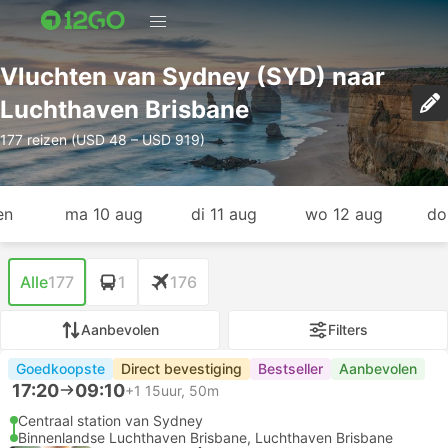
Vluchten van Sydney (SYD) naar
Luchthaven Brisbane
177 reizen (USD 48 – USD 919)
en
ma 10 aug
di 11 aug
wo 12 aug
do
Alle
177
1
176
Aanbevolen
Filters
Goedkoopste
Direct bevestiging
Bestseller
Aanbevolen
17:20
09:10
+1
15uur, 50m
Centraal station van Sydney
Binnenlandse Luchthaven Brisbane, Luchthaven Brisbane