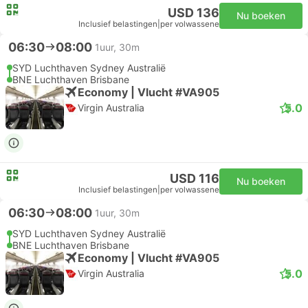
USD 136
Nu boeken
Inclusief belastingen
|
per volwassene
06:30
08:00
1uur, 30m
SYD Luchthaven Sydney Australië
BNE Luchthaven Brisbane
Economy | Vlucht #VA905
5.0
Virgin Australia
USD 116
Nu boeken
Inclusief belastingen
|
per volwassene
06:30
08:00
1uur, 30m
SYD Luchthaven Sydney Australië
BNE Luchthaven Brisbane
Economy | Vlucht #VA905
5.0
Virgin Australia