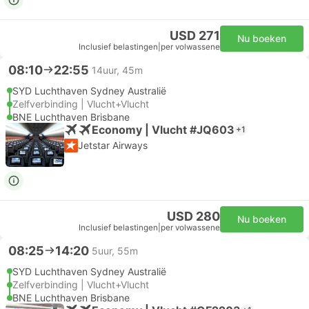
USD 271
Nu boeken
Inclusief belastingen
|
per volwassene
08:10
22:55
14uur, 45m
SYD Luchthaven Sydney Australië
Zelfverbinding | Vlucht+Vlucht
BNE Luchthaven Brisbane
Economy | Vlucht #JQ603
+1
Jetstar Airways
USD 280
Nu boeken
Inclusief belastingen
|
per volwassene
08:25
14:20
5uur, 55m
SYD Luchthaven Sydney Australië
Zelfverbinding | Vlucht+Vlucht
BNE Luchthaven Brisbane