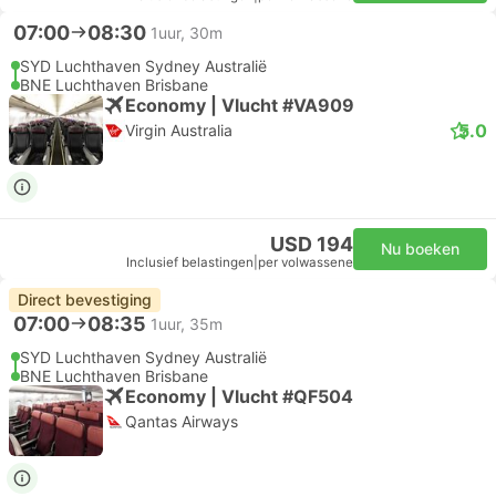
07:00
08:30
1uur, 30m
SYD Luchthaven Sydney Australië
BNE Luchthaven Brisbane
Economy | Vlucht #VA909
5.0
Virgin Australia
USD 194
Nu boeken
Inclusief belastingen
|
per volwassene
Direct bevestiging
07:00
08:35
1uur, 35m
SYD Luchthaven Sydney Australië
BNE Luchthaven Brisbane
Economy | Vlucht #QF504
Qantas Airways