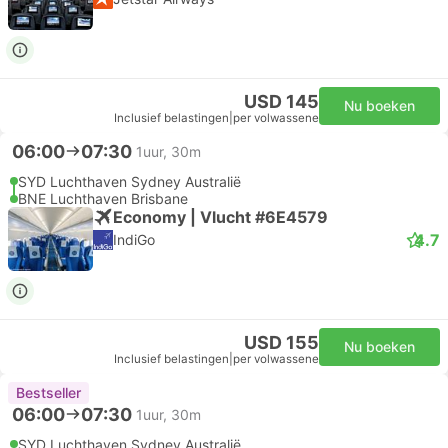
USD 145
Nu boeken
Inclusief belastingen
|
per volwassene
06:00
07:30
1uur, 30m
SYD Luchthaven Sydney Australië
BNE Luchthaven Brisbane
Economy | Vlucht #6E4579
4.7
IndiGo
USD 155
Nu boeken
Inclusief belastingen
|
per volwassene
Bestseller
06:00
07:30
1uur, 30m
SYD Luchthaven Sydney Australië