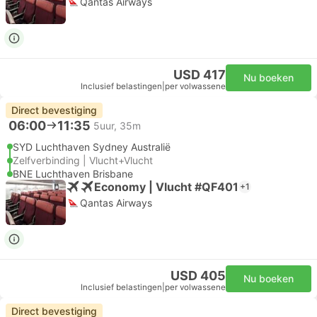
Qantas Airways
USD 417
Nu boeken
Inclusief belastingen
|
per volwassene
Direct bevestiging
06:00
11:35
5uur, 35m
SYD Luchthaven Sydney Australië
Zelfverbinding | Vlucht+Vlucht
BNE Luchthaven Brisbane
Economy | Vlucht #QF401
+1
Qantas Airways
USD 405
Nu boeken
Inclusief belastingen
|
per volwassene
Direct bevestiging