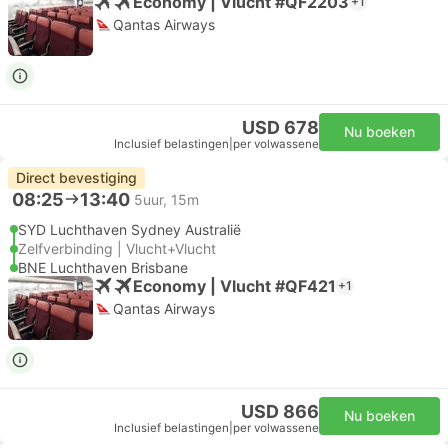
Economy | Vlucht #QF2203
+1
Qantas Airways
USD 678
Nu boeken
Inclusief belastingen
|
per volwassene
Direct bevestiging
08:25
13:40
5uur, 15m
SYD Luchthaven Sydney Australië
Zelfverbinding | Vlucht+Vlucht
BNE Luchthaven Brisbane
Economy | Vlucht #QF421
+1
Qantas Airways
USD 866
Nu boeken
Inclusief belastingen
|
per volwassene