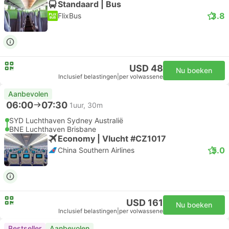
Standaard | Bus
3.8
FlixBus
USD 48
Nu boeken
Inclusief belastingen
|
per volwassene
Aanbevolen
06:00
07:30
1uur, 30m
SYD Luchthaven Sydney Australië
BNE Luchthaven Brisbane
Economy | Vlucht #CZ1017
5.0
China Southern Airlines
USD 161
Nu boeken
Inclusief belastingen
|
per volwassene
Bestseller
Aanbevolen