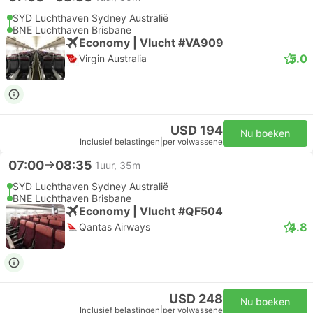
SYD Luchthaven Sydney Australië
BNE Luchthaven Brisbane
Economy | Vlucht #VA909
5.0
Virgin Australia
USD 194
Nu boeken
Inclusief belastingen
|
per volwassene
07:00
08:35
1uur, 35m
SYD Luchthaven Sydney Australië
BNE Luchthaven Brisbane
Economy | Vlucht #QF504
4.8
Qantas Airways
USD 248
Nu boeken
Inclusief belastingen
|
per volwassene