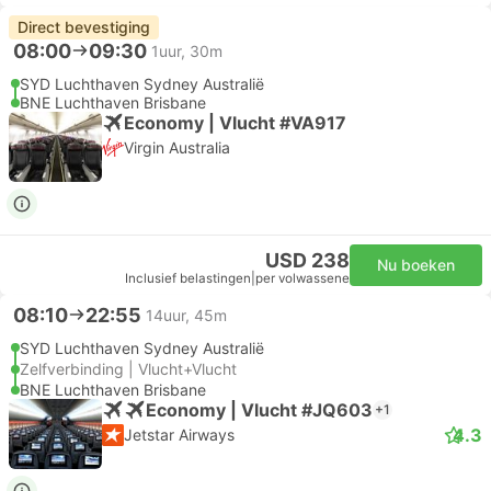
Direct bevestiging
08:00
09:30
1uur, 30m
SYD Luchthaven Sydney Australië
BNE Luchthaven Brisbane
Economy | Vlucht #VA917
Virgin Australia
USD 238
Nu boeken
Inclusief belastingen
|
per volwassene
08:10
22:55
14uur, 45m
SYD Luchthaven Sydney Australië
Zelfverbinding | Vlucht+Vlucht
BNE Luchthaven Brisbane
Economy | Vlucht #JQ603
+1
4.3
Jetstar Airways