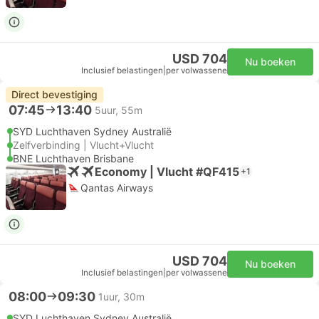
USD 704
Nu boeken
Inclusief belastingen
|
per volwassene
Direct bevestiging
07:45
13:40
5uur, 55m
SYD Luchthaven Sydney Australië
Zelfverbinding | Vlucht+Vlucht
BNE Luchthaven Brisbane
Economy | Vlucht #QF415
+1
Qantas Airways
USD 704
Nu boeken
Inclusief belastingen
|
per volwassene
08:00
09:30
1uur, 30m
SYD Luchthaven Sydney Australië