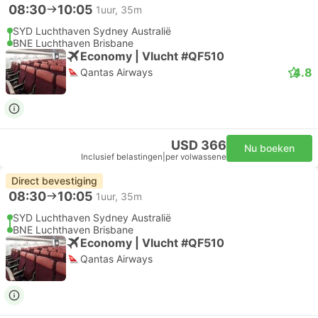
08:30
10:05
1uur, 35m
SYD Luchthaven Sydney Australië
BNE Luchthaven Brisbane
Economy | Vlucht #QF510
4.8
Qantas Airways
USD 366
Nu boeken
Inclusief belastingen
|
per volwassene
Direct bevestiging
08:30
10:05
1uur, 35m
SYD Luchthaven Sydney Australië
BNE Luchthaven Brisbane
Economy | Vlucht #QF510
Qantas Airways