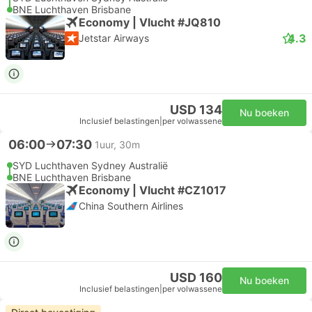
BNE Luchthaven Brisbane
Economy | Vlucht #JQ810
4.3
Jetstar Airways
USD 134
Nu boeken
Inclusief belastingen
|
per volwassene
06:00
07:30
1uur, 30m
SYD Luchthaven Sydney Australië
BNE Luchthaven Brisbane
Economy | Vlucht #CZ1017
China Southern Airlines
USD 160
Nu boeken
Inclusief belastingen
|
per volwassene