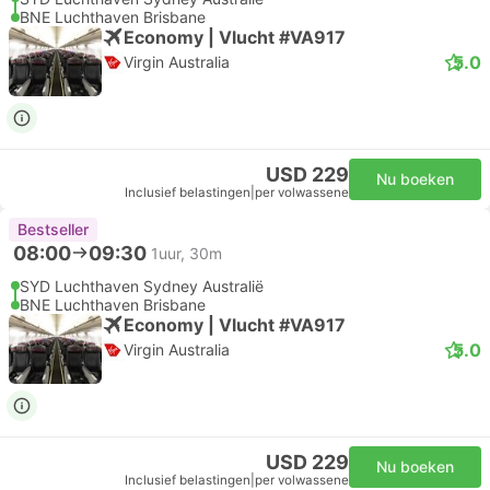
BNE Luchthaven Brisbane
Economy | Vlucht #VA917
5.0
Virgin Australia
USD 229
Nu boeken
Inclusief belastingen
|
per volwassene
Bestseller
08:00
09:30
1uur, 30m
SYD Luchthaven Sydney Australië
BNE Luchthaven Brisbane
Economy | Vlucht #VA917
5.0
Virgin Australia
USD 229
Nu boeken
Inclusief belastingen
|
per volwassene