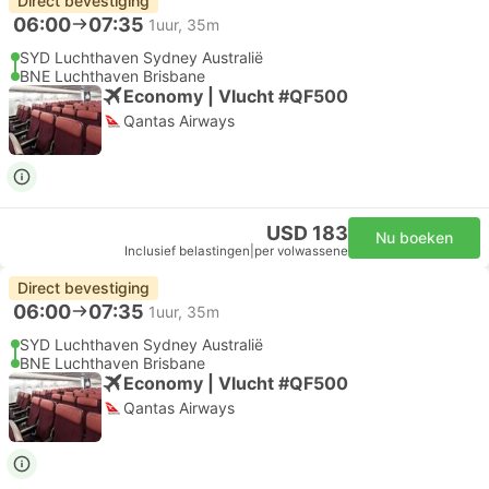
Direct bevestiging
06:00
07:35
1uur, 35m
SYD Luchthaven Sydney Australië
BNE Luchthaven Brisbane
Economy | Vlucht #QF500
Qantas Airways
USD 183
Nu boeken
Inclusief belastingen
|
per volwassene
Direct bevestiging
06:00
07:35
1uur, 35m
SYD Luchthaven Sydney Australië
BNE Luchthaven Brisbane
Economy | Vlucht #QF500
Qantas Airways