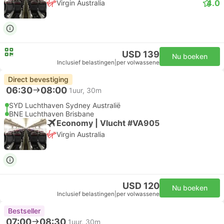
4.0
Virgin Australia
USD 139
Nu boeken
Inclusief belastingen
|
per volwassene
Direct bevestiging
06:30
08:00
1uur, 30m
SYD Luchthaven Sydney Australië
BNE Luchthaven Brisbane
Economy | Vlucht #VA905
Virgin Australia
USD 120
Nu boeken
Inclusief belastingen
|
per volwassene
Bestseller
07:00
08:30
1uur, 30m