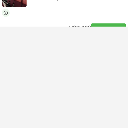
USD 420
Nu boeken
Inclusief belastingen
|
per volwassene
Direct bevestiging
08:45
14:45
6uur
SYD Luchthaven Sydney Australië
Zelfverbinding | Vlucht+Vlucht
BNE Luchthaven Brisbane
Economy | Vlucht #QF423
+1
Qantas Airways
USD 408
Nu boeken
Inclusief belastingen
|
per volwassene
Direct bevestiging