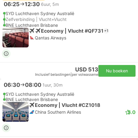
06:25
12:30
6uur, 5m
SYD Luchthaven Sydney Australië
Zelfverbinding | Vlucht+Vlucht
BNE Luchthaven Brisbane
Economy | Vlucht #QF731
+1
Qantas Airways
USD 513
Nu boeken
Inclusief belastingen
|
per volwassene
06:30
08:00
1uur, 30m
SYD Luchthaven Sydney Australië
BNE Luchthaven Brisbane
Economy | Vlucht #CZ1018
5.0
China Southern Airlines