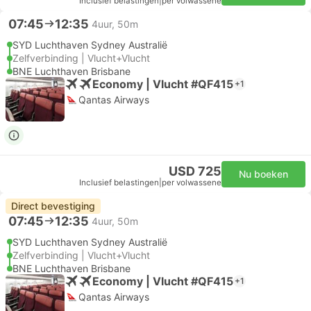
Inclusief belastingen
|
per volwassene
07:45
12:35
4uur, 50m
SYD Luchthaven Sydney Australië
Zelfverbinding | Vlucht+Vlucht
BNE Luchthaven Brisbane
Economy | Vlucht #QF415
+1
Qantas Airways
USD 725
Nu boeken
Inclusief belastingen
|
per volwassene
Direct bevestiging
07:45
12:35
4uur, 50m
SYD Luchthaven Sydney Australië
Zelfverbinding | Vlucht+Vlucht
BNE Luchthaven Brisbane
Economy | Vlucht #QF415
+1
Qantas Airways