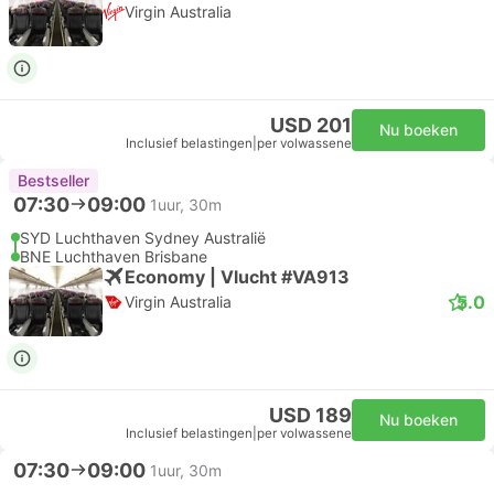
Virgin Australia
USD 201
Nu boeken
Inclusief belastingen
|
per volwassene
Bestseller
07:30
09:00
1uur, 30m
SYD Luchthaven Sydney Australië
BNE Luchthaven Brisbane
Economy | Vlucht #VA913
5.0
Virgin Australia
USD 189
Nu boeken
Inclusief belastingen
|
per volwassene
07:30
09:00
1uur, 30m