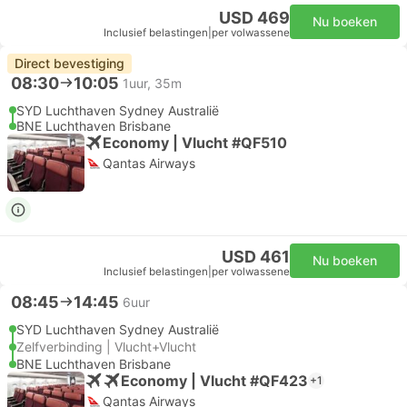
USD 469
Nu boeken
Inclusief belastingen
|
per volwassene
Direct bevestiging
08:30
10:05
1uur, 35m
SYD Luchthaven Sydney Australië
BNE Luchthaven Brisbane
Economy | Vlucht #QF510
Qantas Airways
USD 461
Nu boeken
Inclusief belastingen
|
per volwassene
08:45
14:45
6uur
SYD Luchthaven Sydney Australië
Zelfverbinding | Vlucht+Vlucht
BNE Luchthaven Brisbane
Economy | Vlucht #QF423
+1
Qantas Airways