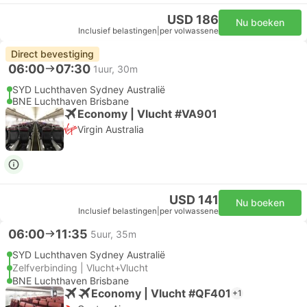
USD 186
Nu boeken
Inclusief belastingen
|
per volwassene
Direct bevestiging
06:00
07:30
1uur, 30m
SYD Luchthaven Sydney Australië
BNE Luchthaven Brisbane
Economy | Vlucht #VA901
Virgin Australia
USD 141
Nu boeken
Inclusief belastingen
|
per volwassene
06:00
11:35
5uur, 35m
SYD Luchthaven Sydney Australië
Zelfverbinding | Vlucht+Vlucht
BNE Luchthaven Brisbane
Economy | Vlucht #QF401
+1