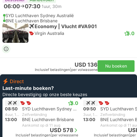
06:00
07:30
1uur, 30m
SYD Luchthaven Sydney Australië
BNE Luchthaven Brisbane
Economy | Vlucht #VA901
5.0
Virgin Australia
USD 136
Nu boeken
Inclusief belastingen
|
per volwassene
Direct
Last-minute boeken?
Directe bevestiging op onze beste keuzes
5.0
08:50
SYD Luchthaven Sydney Australië
09:50
4uur, 10m
Zelfverbinding
3uur, 10m
Zelfverbinding
13:00
BNE Luchthaven Brisbane
13:00
BNE Luchthaven B
Aankomst op di 11 aug
Aankomst op di 11 au
USD 578
US
Inclusief belastingen
|
per volwassene
Inclusief belastingen
|
per