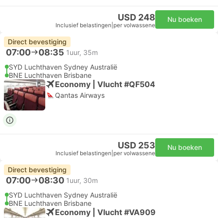
USD 248
Nu boeken
Inclusief belastingen
|
per volwassene
Direct bevestiging
07:00
08:35
1uur, 35m
SYD Luchthaven Sydney Australië
BNE Luchthaven Brisbane
Economy | Vlucht #QF504
Qantas Airways
USD 253
Nu boeken
Inclusief belastingen
|
per volwassene
Direct bevestiging
07:00
08:30
1uur, 30m
SYD Luchthaven Sydney Australië
BNE Luchthaven Brisbane
Economy | Vlucht #VA909