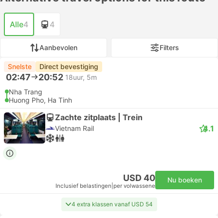
Alle
4
4
Aanbevolen
Filters
Snelste
Direct bevestiging
02:47
20:52
18uur, 5m
Nha Trang
Huong Pho, Ha Tinh
Zachte zitplaats | Trein
4.1
Vietnam Rail
USD 40
Nu boeken
Inclusief belastingen
|
per volwassene
4 extra klassen vanaf USD 54