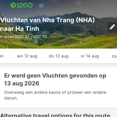
Vluchten van Nha Trang (NHA)
naar Ha Tinh
4 reizen (USD 32 – USD 72)
en
wo 12 aug
do 13 aug
vr 14 aug
za
Er werd geen Vluchten gevonden op
13 aug 2026
Overweeg een andere keuze of probeer een andere
datum.
Alternative travel options for this route