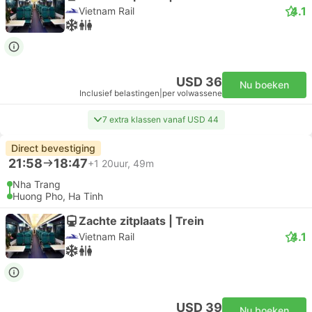
4.1
Vietnam Rail
USD 36
Nu boeken
Inclusief belastingen
|
per volwassene
7 extra klassen vanaf USD 44
Direct bevestiging
21:58
18:47
+1
20uur, 49m
Nha Trang
Huong Pho, Ha Tinh
Zachte zitplaats | Trein
4.1
Vietnam Rail
USD 39
Nu boeken