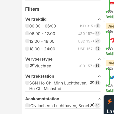
Filters
09:
Bekij
Vertrektijd
00:00 - 06:00
USD 315+
11
Dir
00:
06:00 - 12:00
USD 157+
33
12:00 - 18:00
USD 157+
26
18:00 - 24:00
07:
USD 157+
19
Bekij
Vervoerstype
Dir
Vluchten
USD 157+
86
02:
Vertrekstation
SGN Ho Chi Minh Luchthaven,
86
13:
Ho Chi Minhstad
Bekij
Aankomststation
ICN Incheon Luchthaven, Seoel
86
La