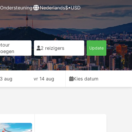
Ondersteuning
Nederlands
$•USD
tour
2 reizigers
Update
voegen
13 aug
vr 14 aug
Kies datum