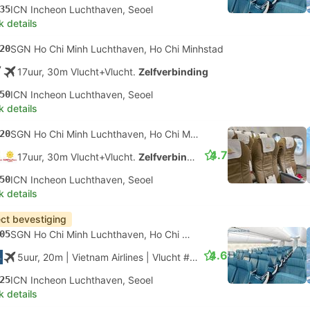
35
ICN Incheon Luchthaven, Seoel
k details
20
SGN Ho Chi Minh Luchthaven, Ho Chi Minhstad
17uur, 30m Vlucht+Vlucht.
Zelfverbinding
50
ICN Incheon Luchthaven, Seoel
k details
20
SGN Ho Chi Minh Luchthaven, Ho Chi Minhstad
4.7
17uur, 30m Vlucht+Vlucht.
Zelfverbinding
50
ICN Incheon Luchthaven, Seoel
k details
ect bevestiging
05
SGN Ho Chi Minh Luchthaven, Ho Chi Minhstad
4.6
5uur, 20m
| Vietnam Airlines
|
Vlucht #VN402
|
Economy
25
ICN Incheon Luchthaven, Seoel
k details