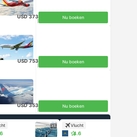
USD 373
Nu boeken
Inclusief belastingen
|
per volwassene
USD 753
Nu boeken
Inclusief belastingen
|
per volwassene
USD 353
Nu boeken
Inclusief belastingen
|
per volwassene
cht
Vlucht
+1
+1
.6
4.6