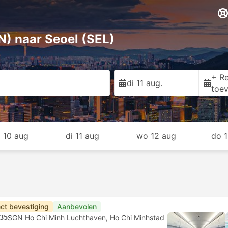
N) naar Seoel (SEL)
+ Re
di 11 aug.
toe
 10 aug
di 11 aug
wo 12 aug
do 
ect bevestiging
Aanbevolen
35
SGN Ho Chi Minh Luchthaven, Ho Chi Minhstad