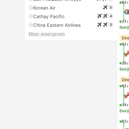
02:
Korean Air
5
Cathay Pacific
4
17:
China Eastern Airlines
3
Bekij
Meer weergeven
Dir
02:
16:
Bekij
Dir
02:
14:
Bekij
03: