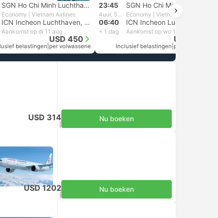
SGN Ho Chi Minh Luchthaven, Ho Chi Minhstad
23:45
SGN Ho Chi Minh Luchthaven, Ho Chi Minhstad
Economy | Vietnam Airlines
4uur, 55m
Economy | Vietnam Airlines
ICN Incheon Luchthaven, Seoel
06:40
ICN Incheon Luchthaven, Seoel
Aankomst op di 11 aug
+ 1 dag
Aankomst op wo 12 aug
USD 450
USD 407
lusief belastingen
|
per volwassene
Inclusief belastingen
|
per volwassene
USD 314
Nu boeken
Inclusief belastingen
|
per volwassene
USD 1202
Nu boeken
Inclusief belastingen
|
per volwassene