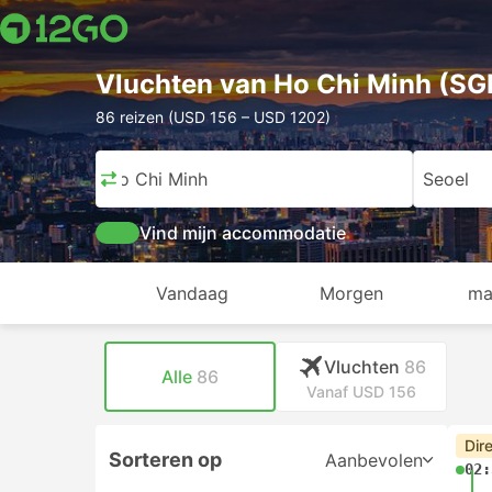
Vluchten van Ho Chi Minh (SG
86 reizen (USD 156 – USD 1202)
Ho Chi Minh
Seoel
Vind mijn accommodatie
Vandaag
Morgen
ma
Vluchten
86
Alle
86
Vanaf USD 156
Dir
Sorteren op
Aanbevolen
02: