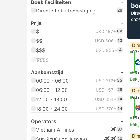
Boek Faciliteiten
bo
Directe ticketbevestiging
26
Dire
onz
Prijs
$
USD 157+
69
$$
USD 506+
13
Dir
$$$
USD 855+
4
02:
$$$$
Aankomsttijd
09:
Bekij
00:00 - 06:00
USD 212+
35
06:00 - 12:00
USD 157+
28
Dir
02:
12:00 - 18:00
USD 354+
14
18:00 - 24:00
USD 270+
14
15:
Operators
Bekij
Vietnam Airlines
37
Dir
Sun PhuQuoc Airways
20