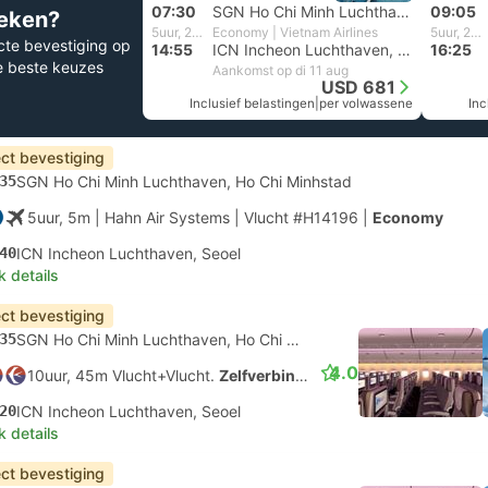
07:30
SGN Ho Chi Minh Luchthaven, Ho Chi Minhstad
09:05
eken?
5uur, 25m
Economy | Vietnam Airlines
5uur, 20m
cte bevestiging op
14:55
ICN Incheon Luchthaven, Seoel
16:25
e beste keuzes
Aankomst op di 11 aug
USD 681
Inclusief belastingen
|
per volwassene
Inc
ect bevestiging
35
SGN Ho Chi Minh Luchthaven, Ho Chi Minhstad
5uur, 5m
| Hahn Air Systems
|
Vlucht #H14196
|
Economy
40
ICN Incheon Luchthaven, Seoel
k details
ect bevestiging
35
SGN Ho Chi Minh Luchthaven, Ho Chi Minhstad
4.0
10uur, 45m Vlucht+Vlucht.
Zelfverbinding
20
ICN Incheon Luchthaven, Seoel
k details
ect bevestiging