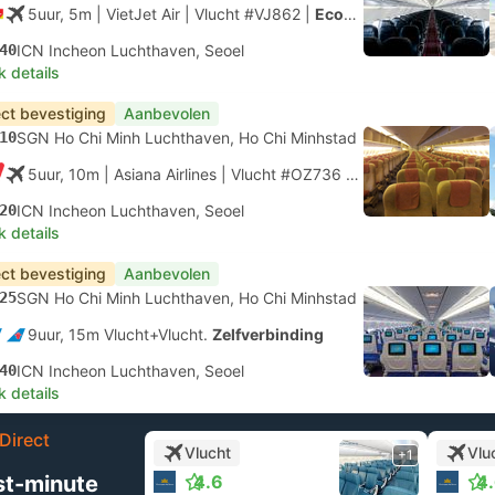
5uur, 5m
| VietJet Air
|
Vlucht #VJ862
|
Economy
40
ICN Incheon Luchthaven, Seoel
k details
ect bevestiging
Aanbevolen
10
SGN Ho Chi Minh Luchthaven, Ho Chi Minhstad
5uur, 10m
| Asiana Airlines
|
Vlucht #OZ736
|
Economy
20
ICN Incheon Luchthaven, Seoel
k details
ect bevestiging
Aanbevolen
25
SGN Ho Chi Minh Luchthaven, Ho Chi Minhstad
9uur, 15m Vlucht+Vlucht.
Zelfverbinding
40
ICN Incheon Luchthaven, Seoel
k details
Direct
Vlucht
Vlu
+1
st-minute
4.6
4