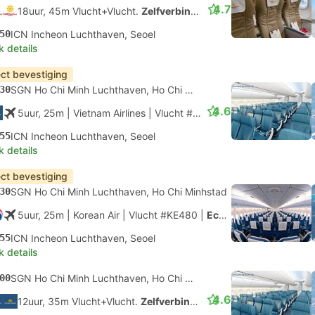
4.7
18uur, 45m Vlucht+Vlucht.
Zelfverbinding
50
ICN Incheon Luchthaven, Seoel
k details
ect bevestiging
30
SGN Ho Chi Minh Luchthaven, Ho Chi Minhstad
4.6
5uur, 25m
| Vietnam Airlines
|
Vlucht #VN3406
|
Economy
55
ICN Incheon Luchthaven, Seoel
k details
ect bevestiging
30
SGN Ho Chi Minh Luchthaven, Ho Chi Minhstad
5uur, 25m
| Korean Air
|
Vlucht #KE480
|
Economy
55
ICN Incheon Luchthaven, Seoel
k details
00
SGN Ho Chi Minh Luchthaven, Ho Chi Minhstad
4.6
12uur, 35m Vlucht+Vlucht.
Zelfverbinding