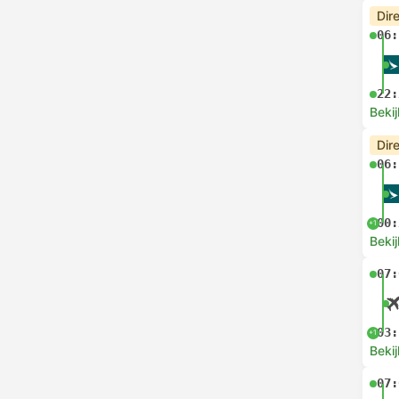
Dir
06:
22:
Bekij
Dir
06:
00:
+1
Bekij
07:
03:
+1
Bekij
07: