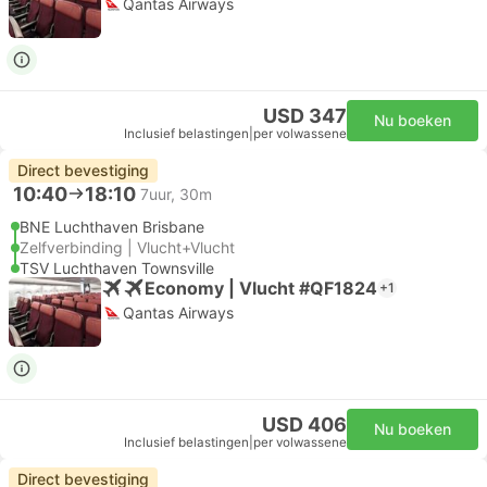
Qantas Airways
USD 347
Nu boeken
Inclusief belastingen
|
per volwassene
Direct bevestiging
10:40
18:10
7uur, 30m
BNE Luchthaven Brisbane
Zelfverbinding | Vlucht+Vlucht
TSV Luchthaven Townsville
Economy | Vlucht #QF1824
+1
Qantas Airways
USD 406
Nu boeken
Inclusief belastingen
|
per volwassene
Direct bevestiging