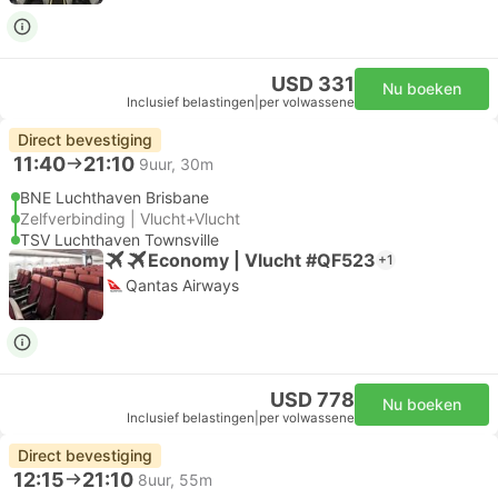
USD 331
Nu boeken
Inclusief belastingen
|
per volwassene
Direct bevestiging
11:40
21:10
9uur, 30m
BNE Luchthaven Brisbane
Zelfverbinding | Vlucht+Vlucht
TSV Luchthaven Townsville
Economy | Vlucht #QF523
+1
Qantas Airways
USD 778
Nu boeken
Inclusief belastingen
|
per volwassene
Direct bevestiging
12:15
21:10
8uur, 55m