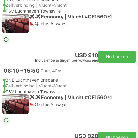
Zelfverbinding | Vlucht+Vlucht
TSV Luchthaven Townsville
Economy | Vlucht #QF1560
+1
Qantas Airways
USD 910
Nu boeken
Inclusief belastingen
|
per volwassene
06:10
15:50
9uur, 40m
BNE Luchthaven Brisbane
Zelfverbinding | Vlucht+Vlucht
TSV Luchthaven Townsville
Economy | Vlucht #QF1560
+1
Qantas Airways
USD 928
Nu boeken