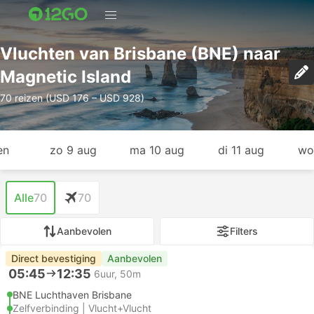
Vluchten van Brisbane (BNE) naar
Magnetic Island
70 reizen (USD 176 – USD 928)
en
zo 9 aug
ma 10 aug
di 11 aug
wo
Alle
70
70
Aanbevolen
Filters
Direct bevestiging
Aanbevolen
05:45
12:35
6uur, 50m
BNE Luchthaven Brisbane
Zelfverbinding | Vlucht+Vlucht