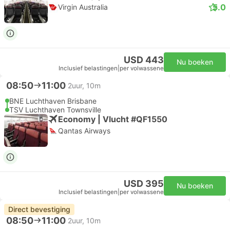
5.0
Virgin Australia
USD 443
Nu boeken
Inclusief belastingen
|
per volwassene
08:50
11:00
2uur, 10m
BNE Luchthaven Brisbane
TSV Luchthaven Townsville
Economy | Vlucht #QF1550
Qantas Airways
USD 395
Nu boeken
Inclusief belastingen
|
per volwassene
Direct bevestiging
08:50
11:00
2uur, 10m