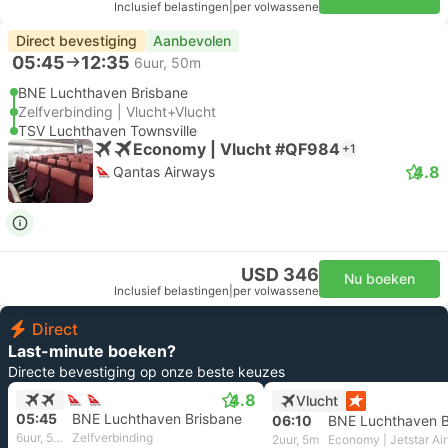
Inclusief belastingen
|
per volwassene
Direct bevestiging
Aanbevolen
05:45
12:35
6uur, 50m
BNE Luchthaven Brisbane
Zelfverbinding | Vlucht+Vlucht
TSV Luchthaven Townsville
Economy | Vlucht #QF984
+1
4.8
Qantas Airways
USD 346
Nu boeken
Inclusief belastingen
|
per volwassene
Direct
Last-minute boeken?
Directe bevestiging op onze beste keuzes
4.8
Vlucht
05:45
BNE Luchthaven Brisbane
06:10
BNE Luchthaven B
6uur, 50m
Zelfverbinding
2uur, 5m
Economy | Jetstar Ai