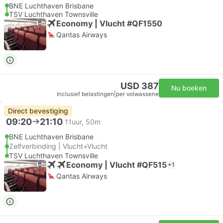
BNE Luchthaven Brisbane
TSV Luchthaven Townsville
Economy | Vlucht #QF1550
Qantas Airways
USD 387
Nu boeken
Inclusief belastingen
|
per volwassene
Direct bevestiging
09:20
21:10
11uur, 50m
BNE Luchthaven Brisbane
Zelfverbinding | Vlucht+Vlucht
TSV Luchthaven Townsville
Economy | Vlucht #QF515
+1
Qantas Airways