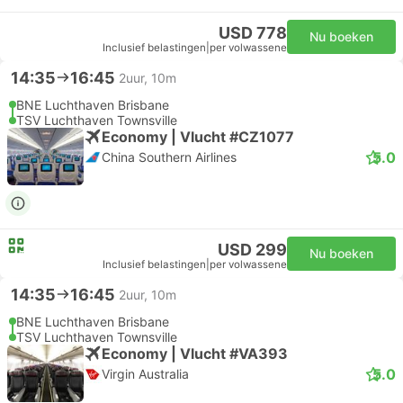
USD 778
Nu boeken
Inclusief belastingen
|
per volwassene
14:35
16:45
2uur, 10m
BNE Luchthaven Brisbane
TSV Luchthaven Townsville
Economy | Vlucht #CZ1077
5.0
China Southern Airlines
USD 299
Nu boeken
Inclusief belastingen
|
per volwassene
14:35
16:45
2uur, 10m
BNE Luchthaven Brisbane
TSV Luchthaven Townsville
Economy | Vlucht #VA393
5.0
Virgin Australia