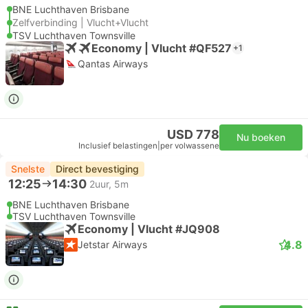
BNE Luchthaven Brisbane
Zelfverbinding | Vlucht+Vlucht
TSV Luchthaven Townsville
Economy | Vlucht #QF527
+1
Qantas Airways
USD 778
Nu boeken
Inclusief belastingen
|
per volwassene
Snelste
Direct bevestiging
12:25
14:30
2uur, 5m
BNE Luchthaven Brisbane
TSV Luchthaven Townsville
Economy | Vlucht #JQ908
4.8
Jetstar Airways