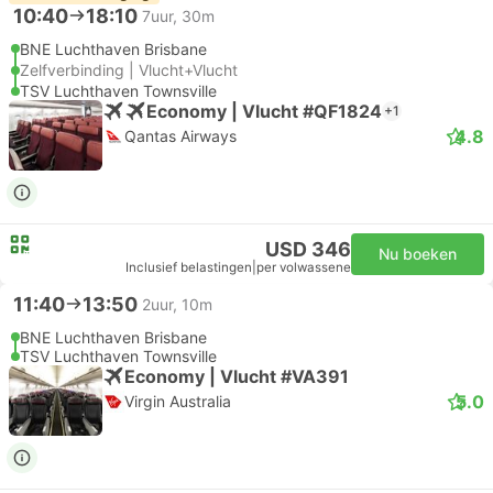
10:40
18:10
7uur, 30m
BNE Luchthaven Brisbane
Zelfverbinding | Vlucht+Vlucht
TSV Luchthaven Townsville
Economy | Vlucht #QF1824
+1
4.8
Qantas Airways
USD 346
Nu boeken
Inclusief belastingen
|
per volwassene
11:40
13:50
2uur, 10m
BNE Luchthaven Brisbane
TSV Luchthaven Townsville
Economy | Vlucht #VA391
5.0
Virgin Australia