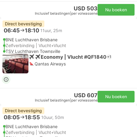
USD 503
Nu boeken
Inclusief belastingen
|
per volwassene
Direct bevestiging
06:45
18:10
11uur, 25m
BNE Luchthaven Brisbane
Zelfverbinding | Vlucht+Vlucht
TSV Luchthaven Townsville
Economy | Vlucht #QF1840
+1
Qantas Airways
USD 607
Nu boeken
Inclusief belastingen
|
per volwassene
Direct bevestiging
08:05
18:55
10uur, 50m
BNE Luchthaven Brisbane
Zelfverbinding | Vlucht+Vlucht