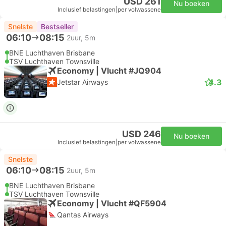
USD 261
Nu boeken
Inclusief belastingen
|
per volwassene
Snelste
Bestseller
06:10
08:15
2uur, 5m
BNE Luchthaven Brisbane
TSV Luchthaven Townsville
Economy | Vlucht #JQ904
4.3
Jetstar Airways
USD 246
Nu boeken
Inclusief belastingen
|
per volwassene
Snelste
06:10
08:15
2uur, 5m
BNE Luchthaven Brisbane
TSV Luchthaven Townsville
Economy | Vlucht #QF5904
Qantas Airways