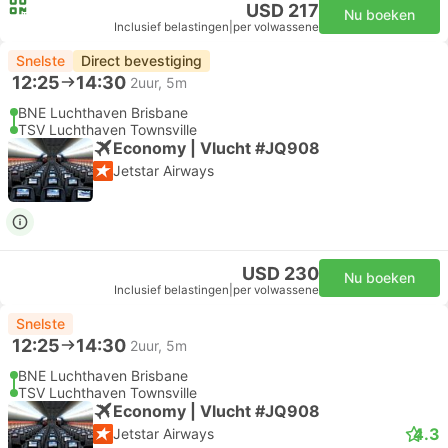
USD 217
Nu boeken
Inclusief belastingen
|
per volwassene
Snelste
Direct bevestiging
12:25
14:30
2uur, 5m
BNE Luchthaven Brisbane
TSV Luchthaven Townsville
Economy | Vlucht #JQ908
Jetstar Airways
USD 230
Nu boeken
Inclusief belastingen
|
per volwassene
Snelste
12:25
14:30
2uur, 5m
BNE Luchthaven Brisbane
TSV Luchthaven Townsville
Economy | Vlucht #JQ908
4.3
Jetstar Airways