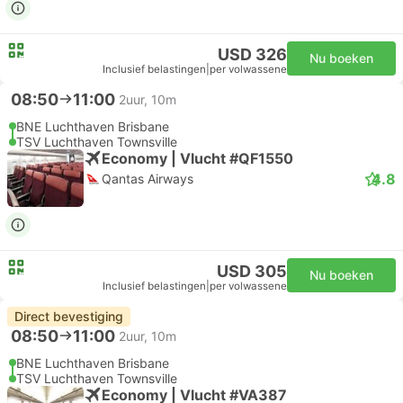
USD 326
Nu boeken
Inclusief belastingen
|
per volwassene
08:50
11:00
2uur, 10m
BNE Luchthaven Brisbane
TSV Luchthaven Townsville
Economy | Vlucht #QF1550
4.8
Qantas Airways
USD 305
Nu boeken
Inclusief belastingen
|
per volwassene
Direct bevestiging
08:50
11:00
2uur, 10m
BNE Luchthaven Brisbane
TSV Luchthaven Townsville
Economy | Vlucht #VA387