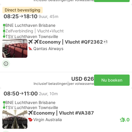
Inclusief belastingen
|
per volwassene
Direct bevestiging
08:25
18:10
9uur, 45m
BNE Luchthaven Brisbane
Zelfverbinding | Vlucht+Vlucht
TSV Luchthaven Townsville
Economy | Vlucht #QF2362
+1
Qantas Airways
USD 626
Nu boeken
Inclusief belastingen
|
per volwassene
08:50
11:00
2uur, 10m
BNE Luchthaven Brisbane
TSV Luchthaven Townsville
Economy | Vlucht #VA387
5.0
Virgin Australia