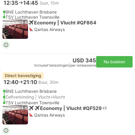
12:35
14:45
2uur, 10m
BNE Luchthaven Brisbane
TSV Luchthaven Townsville
Economy | Vlucht #QF864
Qantas Airways
USD 345
Nu boeken
Inclusief belastingen
|
per volwassene
Direct bevestiging
12:40
21:10
8uur, 30m
BNE Luchthaven Brisbane
Zelfverbinding | Vlucht+Vlucht
TSV Luchthaven Townsville
Economy | Vlucht #QF529
+1
Qantas Airways