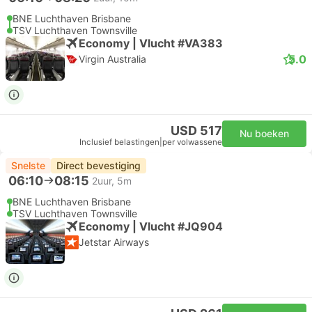
BNE Luchthaven Brisbane
TSV Luchthaven Townsville
Economy | Vlucht #VA383
5.0
Virgin Australia
USD 517
Nu boeken
Inclusief belastingen
|
per volwassene
Snelste
Direct bevestiging
06:10
08:15
2uur, 5m
BNE Luchthaven Brisbane
TSV Luchthaven Townsville
Economy | Vlucht #JQ904
Jetstar Airways