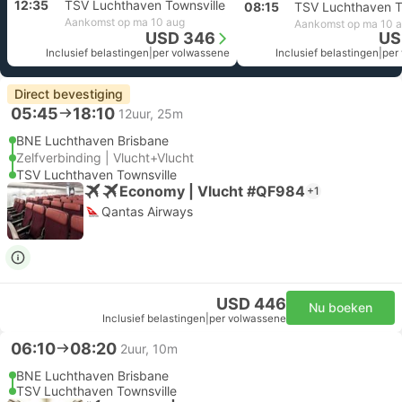
12:35
TSV Luchthaven Townsville
08:15
TSV Luchthaven T
Aankomst op ma 10 aug
Aankomst op ma 10 
USD 346
US
Inclusief belastingen
|
per volwassene
Inclusief belastingen
|
per
Direct bevestiging
05:45
18:10
12uur, 25m
BNE Luchthaven Brisbane
Zelfverbinding | Vlucht+Vlucht
TSV Luchthaven Townsville
Economy | Vlucht #QF984
+1
Qantas Airways
USD 446
Nu boeken
Inclusief belastingen
|
per volwassene
06:10
08:20
2uur, 10m
BNE Luchthaven Brisbane
TSV Luchthaven Townsville