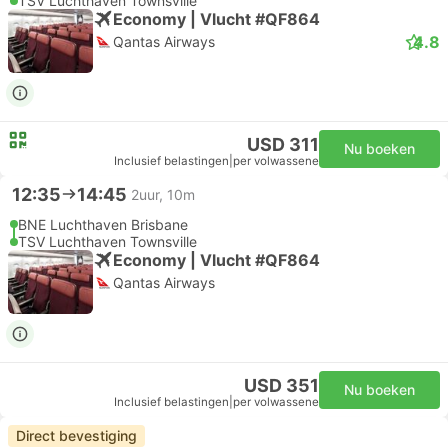
TSV Luchthaven Townsville
Economy | Vlucht #QF864
4.8
Qantas Airways
USD 311
Nu boeken
Inclusief belastingen
|
per volwassene
12:35
14:45
2uur, 10m
BNE Luchthaven Brisbane
TSV Luchthaven Townsville
Economy | Vlucht #QF864
Qantas Airways
USD 351
Nu boeken
Inclusief belastingen
|
per volwassene
Direct bevestiging