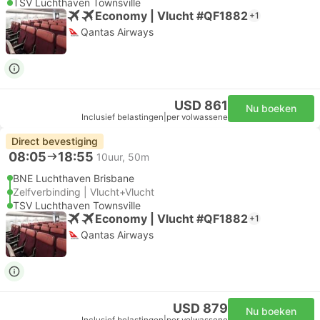
TSV Luchthaven Townsville
Economy | Vlucht #QF1882
+1
Qantas Airways
USD 861
Nu boeken
Inclusief belastingen
|
per volwassene
Direct bevestiging
08:05
18:55
10uur, 50m
BNE Luchthaven Brisbane
Zelfverbinding | Vlucht+Vlucht
TSV Luchthaven Townsville
Economy | Vlucht #QF1882
+1
Qantas Airways
USD 879
Nu boeken