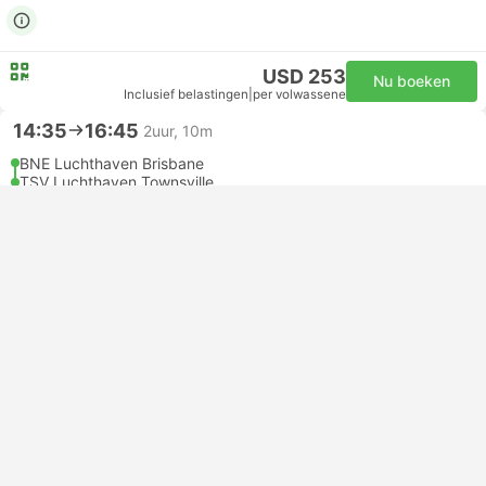
USD 253
Nu boeken
Inclusief belastingen
|
per volwassene
14:35
16:45
2uur, 10m
BNE Luchthaven Brisbane
TSV Luchthaven Townsville
Economy | Vlucht #VA393
5.0
Virgin Australia
USD 254
Nu boeken
Inclusief belastingen
|
per volwassene
14:35
16:45
2uur, 10m
BNE Luchthaven Brisbane
TSV Luchthaven Townsville
Economy | Vlucht #CZ1077