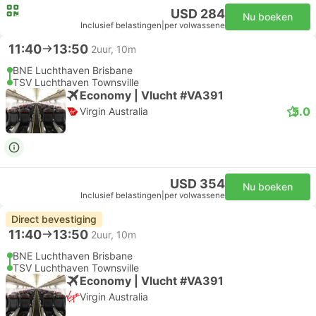
USD 284
Nu boeken
Inclusief belastingen
|
per volwassene
11:40
13:50
2uur, 10m
BNE Luchthaven Brisbane
TSV Luchthaven Townsville
Economy | Vlucht #VA391
5.0
Virgin Australia
USD 354
Nu boeken
Inclusief belastingen
|
per volwassene
Direct bevestiging
11:40
13:50
2uur, 10m
BNE Luchthaven Brisbane
TSV Luchthaven Townsville
Economy | Vlucht #VA391
Virgin Australia