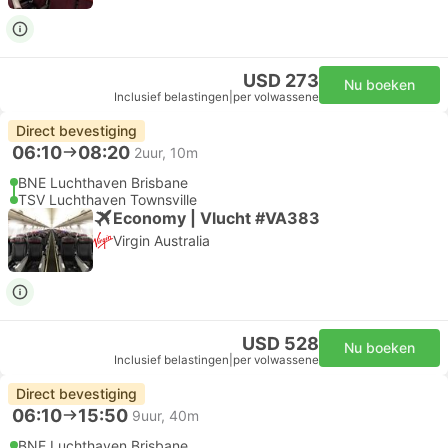
USD 273
Nu boeken
Inclusief belastingen
|
per volwassene
Direct bevestiging
06:10
08:20
2uur, 10m
BNE Luchthaven Brisbane
TSV Luchthaven Townsville
Economy | Vlucht #VA383
Virgin Australia
USD 528
Nu boeken
Inclusief belastingen
|
per volwassene
Direct bevestiging
06:10
15:50
9uur, 40m
BNE Luchthaven Brisbane