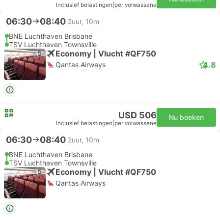
Inclusief belastingen
|
per volwassene
06:30
08:40
2uur, 10m
BNE Luchthaven Brisbane
TSV Luchthaven Townsville
Economy | Vlucht #QF750
4.8
Qantas Airways
USD 506
Nu boeken
Inclusief belastingen
|
per volwassene
06:30
08:40
2uur, 10m
BNE Luchthaven Brisbane
TSV Luchthaven Townsville
Economy | Vlucht #QF750
Qantas Airways