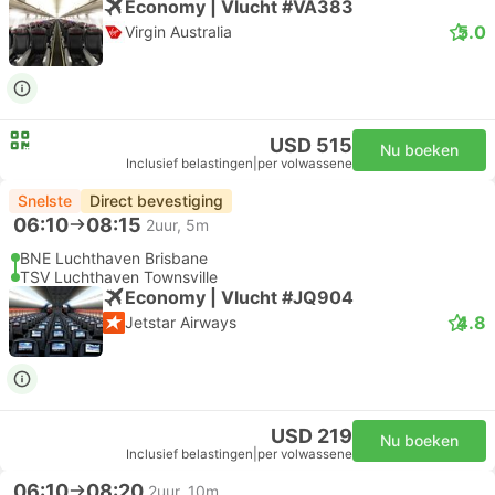
Economy | Vlucht #VA383
5.0
Virgin Australia
USD 515
Nu boeken
Inclusief belastingen
|
per volwassene
Snelste
Direct bevestiging
06:10
08:15
2uur, 5m
BNE Luchthaven Brisbane
TSV Luchthaven Townsville
Economy | Vlucht #JQ904
4.8
Jetstar Airways
USD 219
Nu boeken
Inclusief belastingen
|
per volwassene
06:10
08:20
2uur, 10m