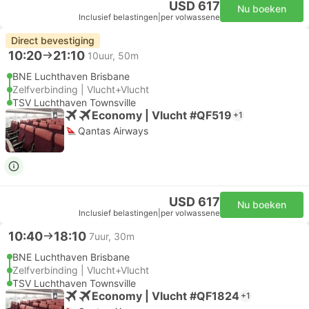
USD 617
Nu boeken
Inclusief belastingen
|
per volwassene
Direct bevestiging
10:20
21:10
10uur, 50m
BNE Luchthaven Brisbane
Zelfverbinding | Vlucht+Vlucht
TSV Luchthaven Townsville
Economy | Vlucht #QF519
+1
Qantas Airways
USD 617
Nu boeken
Inclusief belastingen
|
per volwassene
10:40
18:10
7uur, 30m
BNE Luchthaven Brisbane
Zelfverbinding | Vlucht+Vlucht
TSV Luchthaven Townsville
Economy | Vlucht #QF1824
+1