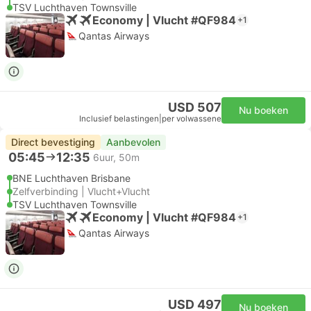
TSV Luchthaven Townsville
Economy | Vlucht #QF984
+1
Qantas Airways
USD 507
Nu boeken
Inclusief belastingen
|
per volwassene
Direct bevestiging
Aanbevolen
05:45
12:35
6uur, 50m
BNE Luchthaven Brisbane
Zelfverbinding | Vlucht+Vlucht
TSV Luchthaven Townsville
Economy | Vlucht #QF984
+1
Qantas Airways
USD 497
Nu boeken