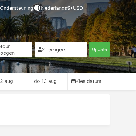
Ondersteuning
Nederlands
$•USD
tour
2 reizigers
Update
voegen
2 aug
do 13 aug
Kies datum