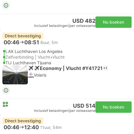
USD 482
Nu boeken
Inclusief belastingen
|
per volwassene
Direct bevestiging
00:46
08:51
8uur, 5m
LAX Luchthaven Los Angeles
Zelfverbinding | Vlucht+Vlucht
TIJ Luchthaven Tijuana
Economy | Vlucht #Y41721
+1
Volaris
USD 514
Nu boeken
Inclusief belastingen
|
per volwassene
Direct bevestiging
00:46
12:40
11uur, 54m