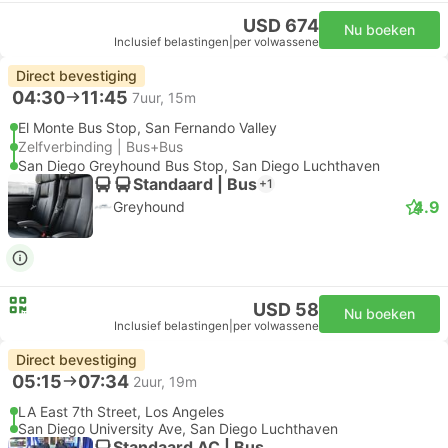
USD 674
Nu boeken
Inclusief belastingen
|
per volwassene
Direct bevestiging
04:30
11:45
7uur, 15m
El Monte Bus Stop, San Fernando Valley
Zelfverbinding | Bus+Bus
San Diego Greyhound Bus Stop, San Diego Luchthaven
Standaard | Bus
+1
4.9
Greyhound
USD 58
Nu boeken
Inclusief belastingen
|
per volwassene
Direct bevestiging
05:15
07:34
2uur, 19m
LA East 7th Street, Los Angeles
San Diego University Ave, San Diego Luchthaven
Standaard AC | Bus