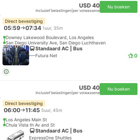
USD 40
Nu boeken
Inclusief belastingen
|
per volwassene
Direct bevestiging
05:59
07:34
1uur, 35m
Downey Lakewood Boulevard, Los Angeles
San Diego University Ave, San Diego Luchthaven
Standaard AC | Bus
1.0
Futura Net
USD 40
Nu boeken
Inclusief belastingen
|
per volwassene
Direct bevestiging
06:00
11:45
5uur, 45m
Los Angeles Main St
Chula Vista th Av and St
Standaard AC | Bus
ExpressOne Shuttles