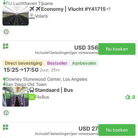
TIJ Luchthaven Tijuana
Economy | Vlucht #Y41715
+1
Volaris
USD 356
Nu boeken
Inclusief belastingen
|
per volwassene
Direct bevestiging
Bestseller
Aanbevolen
15:25
17:50
2uur, 25m
Downey Stonewood Center, Los Angeles
San Diego Old Town
Standaard | Bus
3.8
FlixBus
USD 27
Nu boeken
Inclusief belastingen
|
per volwassene