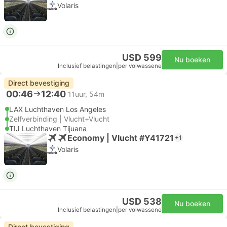
Volaris
USD 599
Nu boeken
Inclusief belastingen
|
per volwassene
Direct bevestiging
00:46
12:40
11uur, 54m
LAX Luchthaven Los Angeles
Zelfverbinding | Vlucht+Vlucht
TIJ Luchthaven Tijuana
Economy | Vlucht #Y41721
+1
Volaris
USD 538
Nu boeken
Inclusief belastingen
|
per volwassene
Direct bevestiging