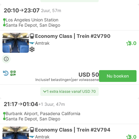
20:10
23:07
2uur, 57m
Los Angeles Union Station
Santa Fe Depot, San Diego
Economy Class | Trein #2V790
5.0
Amtrak
USD 50
Nu boeken
Inclusief belastingen
|
per volwassene
1 extra klasse vanaf USD 70
21:17
01:04
+1
3uur, 47m
Burbank Airport, Pasadena California
Santa Fe Depot, San Diego
Economy Class | Trein #2V794
5.0
Amtrak