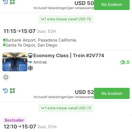
USD 50
Nu boeken
Inclusief belastingen
|
per volwassene
1 extra klasse vanaf USD 70
11:15
15:07
3uur, 52m
Burbank Airport, Pasadena California
Santa Fe Depot, San Diego
Economy Class | Trein #2V774
5.0
Amtrak
USD 52
Nu boeken
Inclusief belastingen
|
per volwassene
1 extra klasse vanaf USD 72
Bestseller
12:10
15:07
2uur, 57m