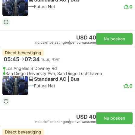
1.0
Futura Net
USD 40
Nu boeken
Inclusief belastingen
|
per volwassene
Direct bevestiging
05:45
07:34
1uur, 49m
Los Angeles S Downey Rd
San Diego University Ave, San Diego Luchthaven
Standaard AC | Bus
1.0
Futura Net
USD 40
Nu boeken
Inclusief belastingen
|
per volwassene
Direct bevestiging