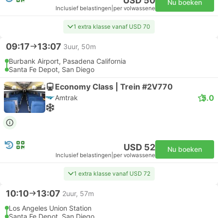
USD 50
Nu boeken
Inclusief belastingen
|
per volwassene
1 extra klasse vanaf USD 70
09:17
13:07
3uur, 50m
Burbank Airport, Pasadena California
Santa Fe Depot, San Diego
Economy Class | Trein #2V770
5.0
Amtrak
USD 52
Nu boeken
Inclusief belastingen
|
per volwassene
1 extra klasse vanaf USD 72
10:10
13:07
2uur, 57m
Los Angeles Union Station
Santa Fe Depot, San Diego