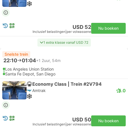
USD 52
Nu boeken
Inclusief belastingen
|
per volwassene
1 extra klasse vanaf USD 72
Snelste trein
22:10
01:04
+1
2uur, 54m
Los Angeles Union Station
Santa Fe Depot, San Diego
Economy Class | Trein #2V794
5.0
Amtrak
USD 50
Nu boeken
Inclusief belastingen
|
per volwassene