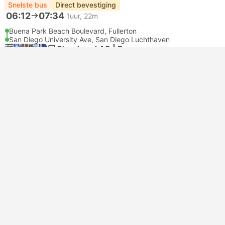
Snelste bus
Direct bevestiging
06:12
07:34
1uur, 22m
Buena Park Beach Boulevard, Fullerton
San Diego University Ave, San Diego Luchthaven
Standaard AC | Bus
1.0
Futura Net
USD 34
Nu boeken
Inclusief belastingen
|
per volwassene
Direct bevestiging
06:20
11:45
5uur, 25m
East Los Angeles Whittier Arizona
Chula Vista th Av and St
Standaard AC | Bus
ExpressOne Shuttles