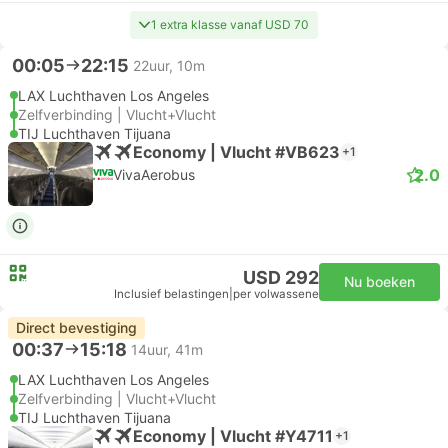
1 extra klasse vanaf USD 70
00:05
22:15
22uur, 10m
LAX Luchthaven Los Angeles
Zelfverbinding | Vlucht+Vlucht
TIJ Luchthaven Tijuana
Economy | Vlucht #VB623
+1
2.0
VivaAerobus
USD 292
Nu boeken
Inclusief belastingen
|
per volwassene
Direct bevestiging
00:37
15:18
14uur, 41m
LAX Luchthaven Los Angeles
Zelfverbinding | Vlucht+Vlucht
TIJ Luchthaven Tijuana
Economy | Vlucht #Y4711
+1