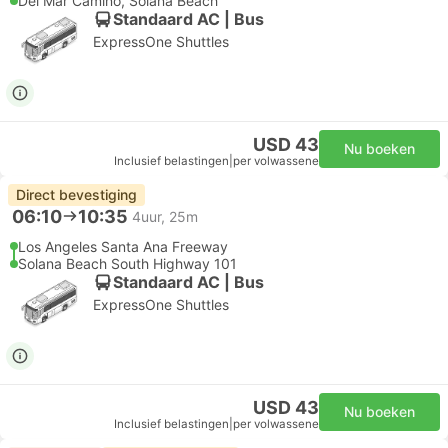
Del Mar Camino, Solana Beach
Standaard AC | Bus
ExpressOne Shuttles
USD 43
Nu boeken
Inclusief belastingen
|
per volwassene
Direct bevestiging
06:10
10:35
4uur, 25m
Los Angeles Santa Ana Freeway
Solana Beach South Highway 101
Standaard AC | Bus
ExpressOne Shuttles
USD 43
Nu boeken
Inclusief belastingen
|
per volwassene