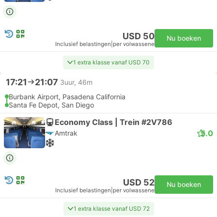
USD 50
Nu boeken
Inclusief belastingen
|
per volwassene
1 extra klasse vanaf USD 70
17:21
21:07
3uur, 46m
Burbank Airport, Pasadena California
Santa Fe Depot, San Diego
Economy Class | Trein #2V786
5.0
Amtrak
USD 52
Nu boeken
Inclusief belastingen
|
per volwassene
1 extra klasse vanaf USD 72