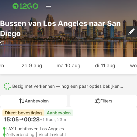
Bussen van Los Angeles naar San
Diego
en
zo 9 aug
ma 10 aug
di 11 aug
wo
Bezig met verkennen — nog een paar opties bekijken...
Aanbevolen
Filters
Direct bevestiging
Aanbevolen
15:05
00:28
+1
9uur, 23m
LAX Luchthaven Los Angeles
Zelfverbinding | Vlucht+Vlucht