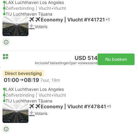
LAX Luchthaven Los Angeles
Zelfverbinding | Vlucht+Vlucht
TIJ Luchthaven Tijuana
Economy | Vlucht #Y41721
+1
Volaris
USD 514
Nu boeken
Inclusief belastingen
|
per volwassene
Direct bevestiging
01:00
08:19
7uur, 19m
LAX Luchthaven Los Angeles
Zelfverbinding | Vlucht+Vlucht
TIJ Luchthaven Tijuana
Economy | Vlucht #Y47841
+1
Volaris