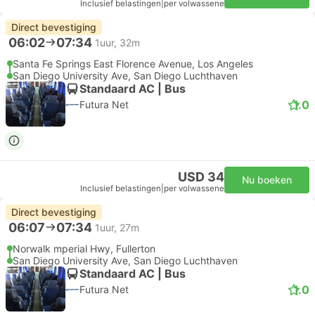
Inclusief belastingen
|
per volwassene
Direct bevestiging
06:02
07:34
1uur, 32m
Santa Fe Springs East Florence Avenue, Los Angeles
San Diego University Ave, San Diego Luchthaven
Standaard AC | Bus
1.0
Futura Net
USD 34
Nu boeken
Inclusief belastingen
|
per volwassene
Direct bevestiging
06:07
07:34
1uur, 27m
Norwalk mperial Hwy, Fullerton
San Diego University Ave, San Diego Luchthaven
Standaard AC | Bus
1.0
Futura Net