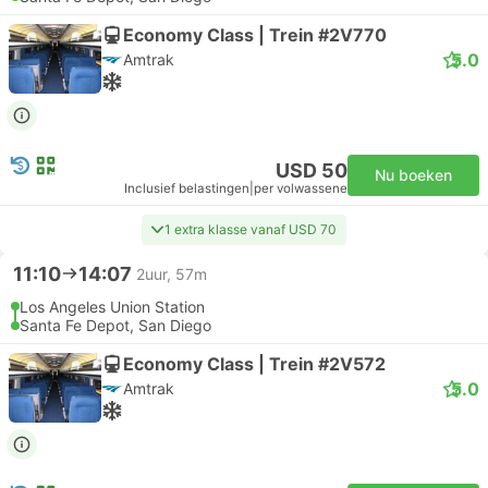
Economy Class | Trein #2V770
5.0
Amtrak
USD 50
Nu boeken
Inclusief belastingen
|
per volwassene
1 extra klasse vanaf USD 70
11:10
14:07
2uur, 57m
Los Angeles Union Station
Santa Fe Depot, San Diego
Economy Class | Trein #2V572
5.0
Amtrak