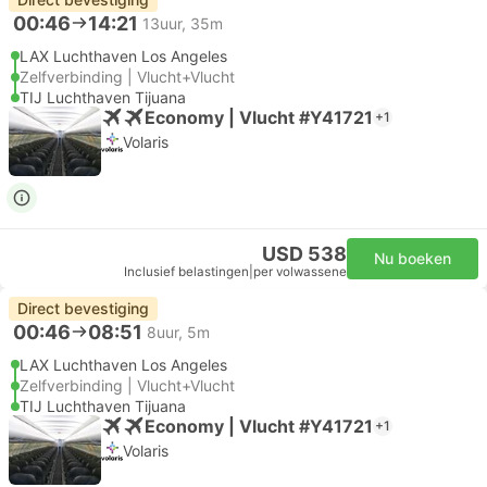
00:46
14:21
13uur, 35m
LAX Luchthaven Los Angeles
Zelfverbinding | Vlucht+Vlucht
TIJ Luchthaven Tijuana
Economy | Vlucht #Y41721
+1
Volaris
USD 538
Nu boeken
Inclusief belastingen
|
per volwassene
Direct bevestiging
00:46
08:51
8uur, 5m
LAX Luchthaven Los Angeles
Zelfverbinding | Vlucht+Vlucht
TIJ Luchthaven Tijuana
Economy | Vlucht #Y41721
+1
Volaris