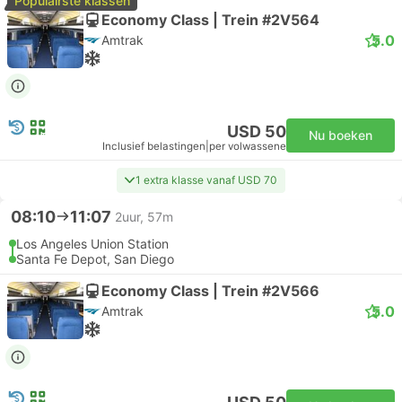
Populairste klassen
Economy Class | Trein #2V564
5.0
Amtrak
USD 50
Nu boeken
Inclusief belastingen
|
per volwassene
1 extra klasse vanaf USD 70
08:10
11:07
2uur, 57m
Los Angeles Union Station
Santa Fe Depot, San Diego
Economy Class | Trein #2V566
5.0
Amtrak