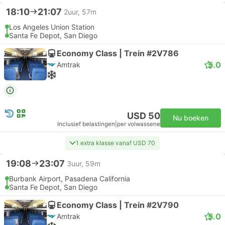
18:10
21:07
2uur, 57m
Los Angeles Union Station
Santa Fe Depot, San Diego
Economy Class | Trein #2V786
5.0
Amtrak
USD 50
Nu boeken
Inclusief belastingen
|
per volwassene
1 extra klasse vanaf USD 70
19:08
23:07
3uur, 59m
Burbank Airport, Pasadena California
Santa Fe Depot, San Diego
Economy Class | Trein #2V790
5.0
Amtrak