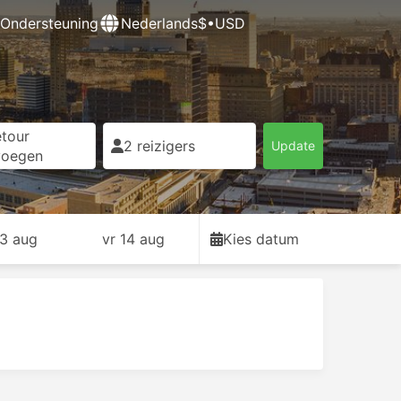
Ondersteuning
Nederlands
$•USD
tour
2 reizigers
Update
voegen
13 aug
vr 14 aug
Kies datum