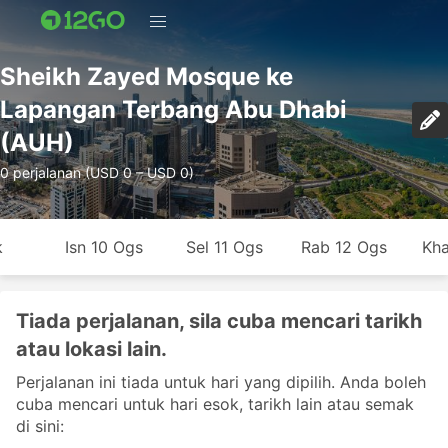
Sheikh Zayed Mosque ke
Lapangan Terbang Abu Dhabi
(AUH)
0 perjalanan (USD 0 – USD 0)
k
Isn 10 Ogs
Sel 11 Ogs
Rab 12 Ogs
Kha
Tiada perjalanan, sila cuba mencari tarikh
atau lokasi lain.
Perjalanan ini tiada untuk hari yang dipilih. Anda boleh
cuba mencari untuk hari esok, tarikh lain atau semak
di sini: