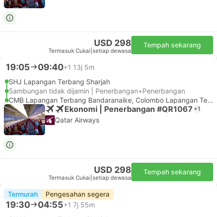
USD 298
Tempah sekarang
Termasuk Cukai
|
setiap dewasa
19:05
09:40
+1
13j 5m
SHJ Lapangan Terbang Sharjah
Sambungan tidak dijamin | Penerbangan+Penerbangan
CMB Lapangan Terbang Bandaranaike, Colombo Lapangan Terbang
Ekonomi | Penerbangan #QR1067
+1
Qatar Airways
USD 298
Tempah sekarang
Termasuk Cukai
|
setiap dewasa
Termurah
Pengesahan segera
19:30
04:55
+1
7j 55m