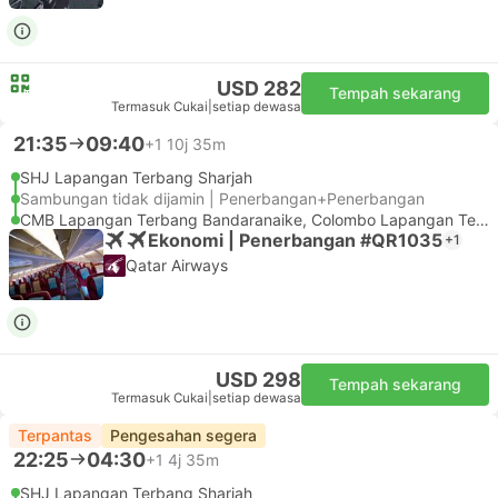
USD 282
Tempah sekarang
Termasuk Cukai
|
setiap dewasa
21:35
09:40
+1
10j 35m
SHJ Lapangan Terbang Sharjah
Sambungan tidak dijamin | Penerbangan+Penerbangan
CMB Lapangan Terbang Bandaranaike, Colombo Lapangan Terbang
Ekonomi | Penerbangan #QR1035
+1
Qatar Airways
USD 298
Tempah sekarang
Termasuk Cukai
|
setiap dewasa
Terpantas
Pengesahan segera
22:25
04:30
+1
4j 35m
SHJ Lapangan Terbang Sharjah