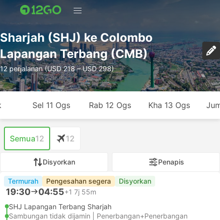
Sharjah (SHJ) ke Colombo
Lapangan Terbang (CMB)
12 perjalanan (USD 218 – USD 298)
k
Sel 11 Ogs
Rab 12 Ogs
Kha 13 Ogs
Jum
Semua
12
12
Disyorkan
Penapis
Termurah
Pengesahan segera
Disyorkan
19:30
04:55
+1
7j 55m
SHJ Lapangan Terbang Sharjah
Sambungan tidak dijamin | Penerbangan+Penerbangan