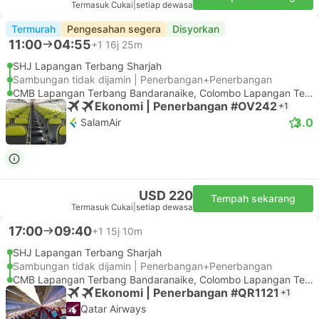
Termasuk Cukai
|
setiap dewasa
Termurah
Pengesahan segera
Disyorkan
11:00
04:55
+1
16j 25m
SHJ Lapangan Terbang Sharjah
Sambungan tidak dijamin | Penerbangan+Penerbangan
CMB Lapangan Terbang Bandaranaike, Colombo Lapangan Terbang
Ekonomi | Penerbangan #OV242
+1
3.0
SalamAir
USD 220
Tempah sekarang
Termasuk Cukai
|
setiap dewasa
17:00
09:40
+1
15j 10m
SHJ Lapangan Terbang Sharjah
Sambungan tidak dijamin | Penerbangan+Penerbangan
CMB Lapangan Terbang Bandaranaike, Colombo Lapangan Terbang
Ekonomi | Penerbangan #QR1121
+1
Qatar Airways