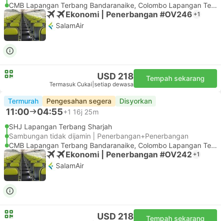
CMB Lapangan Terbang Bandaranaike, Colombo Lapangan Terbang
Ekonomi | Penerbangan #OV246
+1
SalamAir
USD 218
Tempah sekarang
Termasuk Cukai
|
setiap dewasa
Termurah
Pengesahan segera
Disyorkan
11:00
04:55
+1
16j 25m
SHJ Lapangan Terbang Sharjah
Sambungan tidak dijamin | Penerbangan+Penerbangan
CMB Lapangan Terbang Bandaranaike, Colombo Lapangan Terbang
Ekonomi | Penerbangan #OV242
+1
SalamAir
USD 218
Tempah sekarang