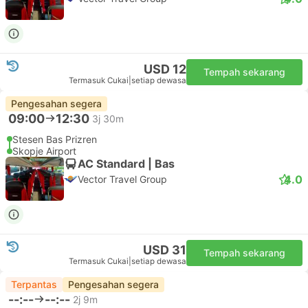
USD 12
Tempah sekarang
Termasuk Cukai
|
setiap dewasa
Pengesahan segera
09:00
12:30
3j 30m
Stesen Bas Prizren
Skopje Airport
AC Standard | Bas
4.0
Vector Travel Group
USD 31
Tempah sekarang
Termasuk Cukai
|
setiap dewasa
Terpantas
Pengesahan segera
--:--
--:--
2j 9m