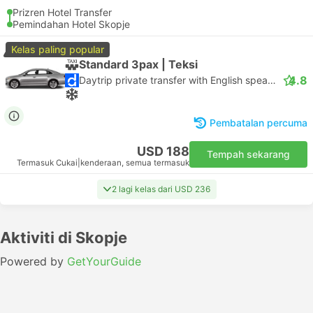
Prizren Hotel Transfer
Pemindahan Hotel Skopje
Kelas paling popular
Standard 3pax | Teksi
4.8
Daytrip private transfer with English speaking driver
Pembatalan percuma
USD 188
Tempah sekarang
Termasuk Cukai
|
kenderaan, semua termasuk
2 lagi kelas dari USD 236
Aktiviti di Skopje
Powered by
GetYourGuide