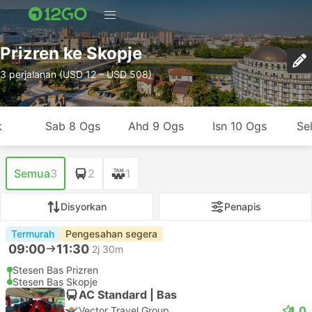
Prizren ke Skopje
3 perjalanan (USD 12 – USD 508)
k
Sab 8 Ogs
Ahd 9 Ogs
Isn 10 Ogs
Se
Semua
3
2
1
Disyorkan
Penapis
Termurah
Pengesahan segera
09:00
11:30
2j 30m
Stesen Bas Prizren
Stesen Bas Skopje
AC Standard | Bas
4.0
Vector Travel Group