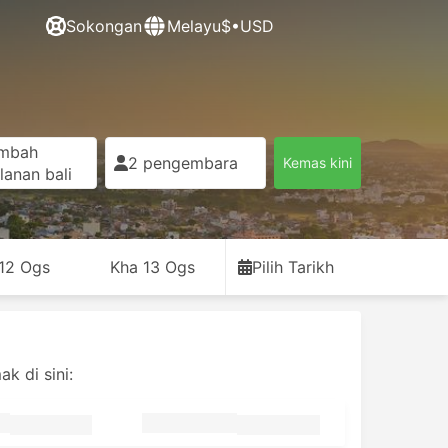
Sokongan
Melayu
$•USD
mbah
2 pengembara
Kemas kini
lanan bali
12 Ogs
Kha 13 Ogs
Pilih Tarikh
k di sini: