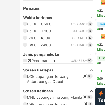
Penapis
21:
Lihat
Waktu berlepas
00:00 - 06:00
USD 338+
19
Ter
00:
06:00 - 12:00
USD 410+
15
12:00 - 18:00
USD 410+
17
18:00 - 24:00
21:
USD 348+
15
Lihat
Jenis pengangkutan
Dis
Penerbangan
USD 338+
66
01:
Stesen Berlepas
DXB Lapangan Terbang
66
00:
+1
Antarabangsa Dubai
Lihat
Stesen Ketibaan
MNL Lapangan Terbang Manila
63
Te
CRK Lapangan Terbang
3