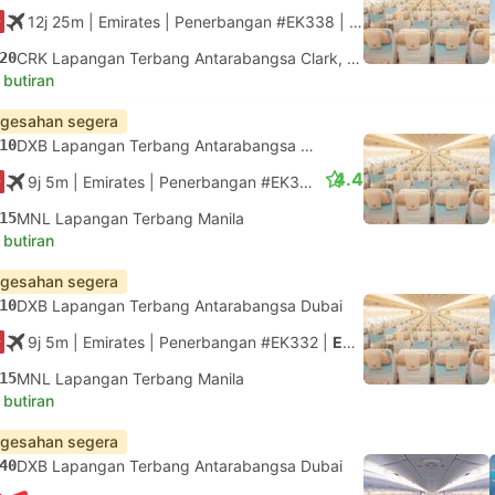
12j 25m
| Emirates
|
Penerbangan #EK338
|
Ekonomi
20
CRK Lapangan Terbang Antarabangsa Clark, Pampanga
 butiran
gesahan segera
10
DXB Lapangan Terbang Antarabangsa Dubai
4.4
9j 5m
| Emirates
|
Penerbangan #EK332
|
Ekonomi
15
MNL Lapangan Terbang Manila
 butiran
gesahan segera
10
DXB Lapangan Terbang Antarabangsa Dubai
9j 5m
| Emirates
|
Penerbangan #EK332
|
Ekonomi
15
MNL Lapangan Terbang Manila
 butiran
gesahan segera
40
DXB Lapangan Terbang Antarabangsa Dubai