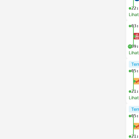
22:
Lihat
03:
09:
+1
Lihat
Ter
05:
21:
Lihat
Ter
05:
21: