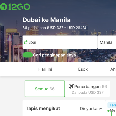
Dubai ke Manila
66 perjalanan (USD 337 – USD 2843)
Dubai
Manila
Cari penginapan saya
Hari Ini
Esok
Ah
Penerbangan
66
Semua
66
Daripada USD 337
Ter
Tapis mengikut
Disyorkan
00: