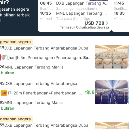
hir?
08:45
DXB Lapangan Terbang Antarabangsa Dubai
11:45
[hari]h 3j 50m
Sambungan tidak dijamin
[hari]h 50m
gesahan segera
16:35
MNL Lapangan Terbang Manila
16:35
k pilihan terbaik
+ 1 hari
Tiba pada Sel 11 Ogs
+ 1 hari
i
USD 728
Termasuk Cukai
|
setiap dewasa
gesahan segera
15
DXB Lapangan Terbang Antarabangsa Dubai
[hari]h 5m Penerbangan+Penerbangan.
Sambungan tidak dijamin
20
MNL Lapangan Terbang Manila
 butiran
45
DXB Lapangan Terbang Antarabangsa Dubai
4.8
17j 20m Penerbangan+Penerbangan.
Sambungan tidak dijamin
05
MNL Lapangan Terbang Manila
 butiran
gesahan segera
55
DXB Lapangan Terbang Antarabangsa Dubai