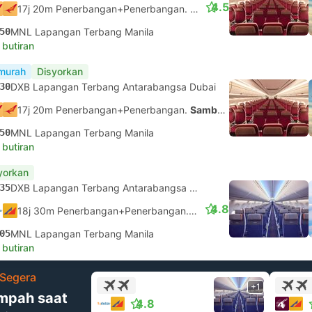
4.5
17j 20m Penerbangan+Penerbangan.
Sambungan tidak dijamin
50
MNL Lapangan Terbang Manila
 butiran
murah
Disyorkan
30
DXB Lapangan Terbang Antarabangsa Dubai
17j 20m Penerbangan+Penerbangan.
Sambungan tidak dijamin
50
MNL Lapangan Terbang Manila
 butiran
yorkan
35
DXB Lapangan Terbang Antarabangsa Dubai
4.8
18j 30m Penerbangan+Penerbangan.
Sambungan tidak dijami
05
MNL Lapangan Terbang Manila
 butiran
Segera
+1
mpah saat
4.8