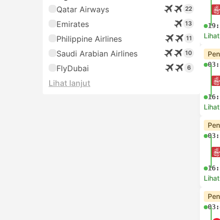
Qatar Airways
22
Emirates
13
19:
Lihat
Philippine Airlines
11
Saudi Arabian Airlines
10
Pen
03:
FlyDubai
6
Lihat lanjut
16:
Lihat
Pen
03:
16:
Lihat
Pen
03: