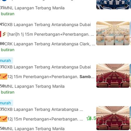
35
MNL Lapangan Terbang Manila
 butiran
45
DXB Lapangan Terbang Antarabangsa Dubai
[hari]h 1j 15m Penerbangan+Penerbangan.
Sambungan tidak di
00
CRK Lapangan Terbang Antarabangsa Clark, Pampanga
 butiran
murah
35
DXB Lapangan Terbang Antarabangsa Dubai
12j 15m Penerbangan+Penerbangan.
Sambungan tidak dijamin
50
MNL Lapangan Terbang Manila
 butiran
murah
35
DXB Lapangan Terbang Antarabangsa Dubai
4.5
12j 15m Penerbangan+Penerbangan.
Sambungan tidak dijamin
50
MNL Lapangan Terbang Manila