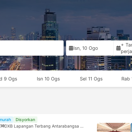
+ Ta
Isn, 10 Ogo
perja
d 9 Ogs
Isn 10 Ogs
Sel 11 Ogs
Rab 
murah
Disyorkan
30
DXB Lapangan Terbang Antarabangsa Dubai