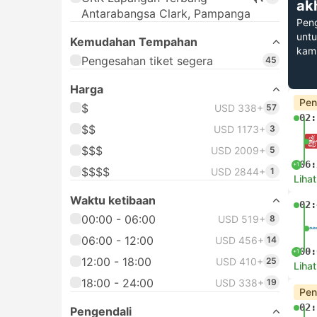
ak
Antarabangsa Clark, Pampanga
Pen
untu
Kemudahan Tempahan
kam
Pengesahan tiket segera
45
Harga
Pen
$
USD 338+
57
02:
$$
USD 1173+
3
$$$
USD 2009+
5
06:
+1
$$$$
USD 2844+
1
Lihat
Waktu ketibaan
02:
00:00 - 06:00
USD 519+
8
06:00 - 12:00
USD 456+
14
00:
+1
12:00 - 18:00
USD 410+
25
Lihat
18:00 - 24:00
USD 338+
19
Pen
02:
Pengendali