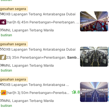
gesahan segera
50
DXB Lapangan Terbang Antarabangsa Dubai
[hari]h 6j 45m Penerbangan+Penerbangan.
Sambungan tidak d
35
MNL Lapangan Terbang Manila
 butiran
gesahan segera
55
DXB Lapangan Terbang Antarabangsa Dubai
23j 35m Penerbangan+Penerbangan.
Sambungan tidak dijamin
30
MNL Lapangan Terbang Manila
 butiran
gesahan segera
45
DXB Lapangan Terbang Antarabangsa Dubai
4.8
[hari]h 3j 50m Penerbangan+Penerbangan.
Sambungan tidak d
35
MNL Lapangan Terbang Manila
 butiran