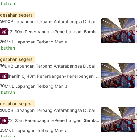
 butiran
gesahan segera
50
DXB Lapangan Terbang Antarabangsa Dubai
12j 30m Penerbangan+Penerbangan.
Sambungan tidak dijamin
20
MNL Lapangan Terbang Manila
 butiran
gesahan segera
50
DXB Lapangan Terbang Antarabangsa Dubai
[hari]h 6j 40m Penerbangan+Penerbangan.
Sambungan tidak d
30
MNL Lapangan Terbang Manila
 butiran
gesahan segera
50
DXB Lapangan Terbang Antarabangsa Dubai
22j 25m Penerbangan+Penerbangan.
Sambungan tidak dijamin
15
MNL Lapangan Terbang Manila
 butiran