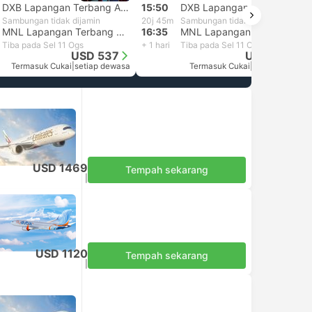
DXB Lapangan Terbang Antarabangsa Dubai
15:50
DXB Lapangan Terbang Antarabangsa Dubai
Sambungan tidak dijamin
20j 45m
Sambungan tidak dijamin
MNL Lapangan Terbang Manila
16:35
MNL Lapangan Terbang Manila
Tiba pada Sel 11 Ogs
+ 1 hari
Tiba pada Sel 11 Ogs
USD 537
USD 1761
Termasuk Cukai
|
setiap dewasa
Termasuk Cukai
|
setiap dewasa
USD 1469
Tempah sekarang
Termasuk Cukai
|
setiap dewasa
USD 1120
Tempah sekarang
Termasuk Cukai
|
setiap dewasa