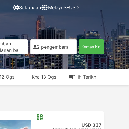
Sokongan
Melayu
$•USD
mbah
2 pengembara
Kemas kini
lanan bali
12 Ogs
Kha 13 Ogs
Pilih Tarikh
USD 337