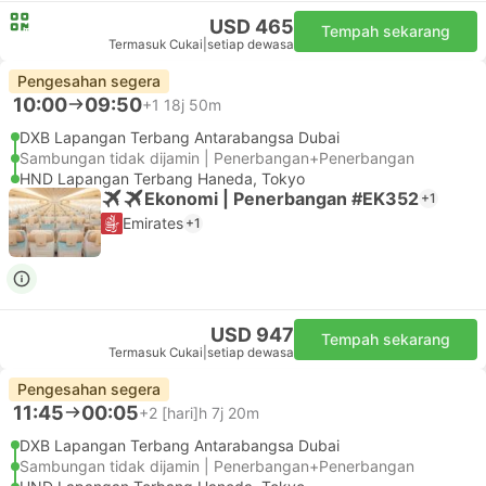
USD 465
Tempah sekarang
Termasuk Cukai
|
setiap dewasa
Pengesahan segera
10:00
09:50
+1
18j 50m
DXB Lapangan Terbang Antarabangsa Dubai
Sambungan tidak dijamin | Penerbangan+Penerbangan
HND Lapangan Terbang Haneda, Tokyo
Ekonomi | Penerbangan #EK352
+1
Emirates
+1
USD 947
Tempah sekarang
Termasuk Cukai
|
setiap dewasa
Pengesahan segera
11:45
00:05
+2
[hari]h 7j 20m
DXB Lapangan Terbang Antarabangsa Dubai
Sambungan tidak dijamin | Penerbangan+Penerbangan