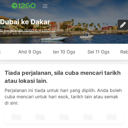
Dubai ke Dakar
0 perjalanan (USD 0 – USD 0)
k
Ahd 9 Ogs
Isn 10 Ogs
Sel 11 Ogs
Rab
Tiada perjalanan, sila cuba mencari tarikh
atau lokasi lain.
Perjalanan ini tiada untuk hari yang dipilih. Anda boleh
cuba mencari untuk hari esok, tarikh lain atau semak
di sini: