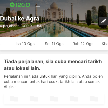
Dubai ke Agra
0 perjalanan (USD 0 – USD 0)
k
Isn 10 Ogs
Sel 11 Ogs
Rab 12 Ogs
Kha
Tiada perjalanan, sila cuba mencari tarikh
atau lokasi lain.
Perjalanan ini tiada untuk hari yang dipilih. Anda boleh
cuba mencari untuk hari esok, tarikh lain atau semak
di sini: