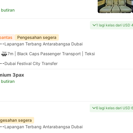
 butiran
1 lagi kelas dari USD 
pantas
Pengesahan segera
--
Lapangan Terbang Antarabangsa Dubai
7m
| Black Caps Passenger Transport
|
Teksi
--
Dubai Festival City Transfer
mium 3pax
 butiran
6 lagi kelas dari USD 
gesahan segera
--
Lapangan Terbang Antarabangsa Dubai