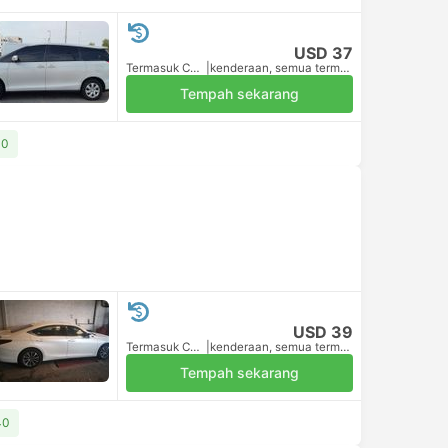
USD 37
Termasuk Cukai
|
kenderaan, semua termasuk
Tempah sekarang
40
USD 39
Termasuk Cukai
|
kenderaan, semua termasuk
Tempah sekarang
40