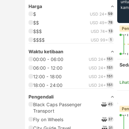
untu
Harga
kam
$
USD 24+
59
$$
USD 49+
78
Pen
$$$
USD 74+
13
--:
$$$$
USD 99+
1
Waktu ketibaan
--:
00:00 - 06:00
USD 24+
151
Sed
06:00 - 12:00
USD 24+
151
12:00 - 18:00
USD 24+
151
Lihat
18:00 - 24:00
USD 24+
151
Pengendali
Black Caps Passenger
45
Pen
Transport
--:
Fly on Wheels
37
City Guide Travel
31