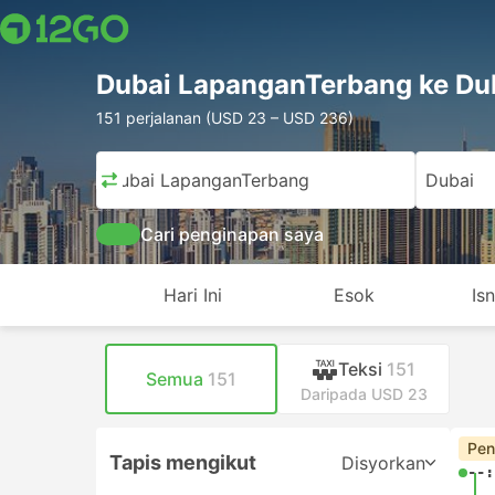
Dubai LapanganTerbang ke Du
151 perjalanan (USD 23 – USD 236)
Dubai LapanganTerbang
Dubai
Cari penginapan saya
Hari Ini
Esok
Is
Teksi
151
Semua
151
Daripada USD 23
Pen
Tapis mengikut
Disyorkan
--: