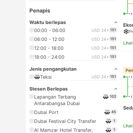
Penapis
--:
Waktu berlepas
Eko
00:00 - 06:00
USD 24+
151
P
06:00 - 12:00
USD 24+
151
Lihat
12:00 - 18:00
USD 24+
151
18:00 - 24:00
USD 24+
151
Jenis pengangkutan
Pen
Teksi
USD 24+
151
--:
Stesen Berlepas
Lapangan Terbang
--:
102
Antarabangsa Dubai
Sed
Dubai Port
45
Dubai Festival City Transfer
1
Lihat
Al Mamzar Hotel Transfer,
1