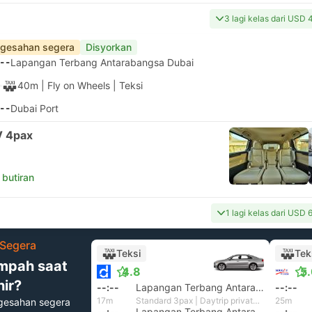
3 lagi kelas dari USD 
gesahan segera
Disyorkan
--
Lapangan Terbang Antarabangsa Dubai
40m
| Fly on Wheels
|
Teksi
--
Dubai Port
 4pax
 butiran
1 lagi kelas dari USD 
Segera
Teksi
Tek
mpah saat
4.8
5
hir?
--:--
Lapangan Terbang Antarabangsa Dubai
--:--
17m
Standard 3pax | Daytrip private transfer with English speaking driver
25m
gesahan segera
--:--
Lapangan Terbang Antarabangsa Dubai
--:--