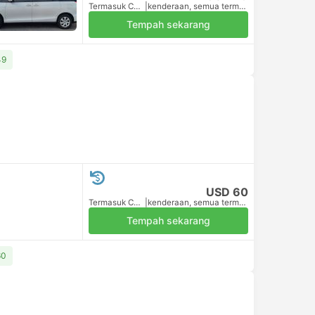
Termasuk Cukai
|
kenderaan, semua termasuk
Tempah sekarang
49
USD 60
Termasuk Cukai
|
kenderaan, semua termasuk
Tempah sekarang
60