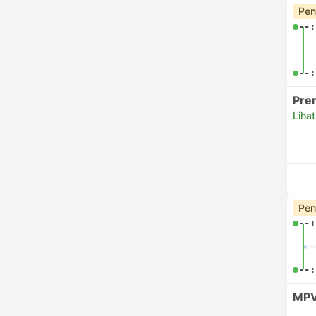
Pen
--:
--:
Pre
Lihat
Pen
--:
--:
MPV