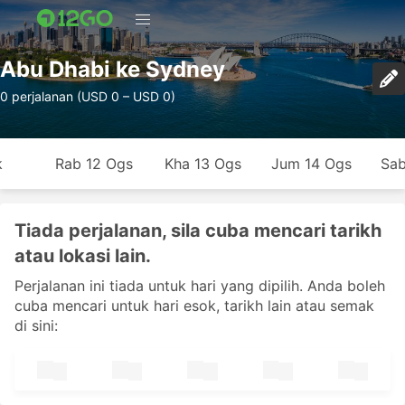
Abu Dhabi ke Sydney
0 perjalanan (USD 0 – USD 0)
k
Rab 12 Ogs
Kha 13 Ogs
Jum 14 Ogs
Sab
Tiada perjalanan, sila cuba mencari tarikh
atau lokasi lain.
Perjalanan ini tiada untuk hari yang dipilih. Anda boleh
cuba mencari untuk hari esok, tarikh lain atau semak
di sini: