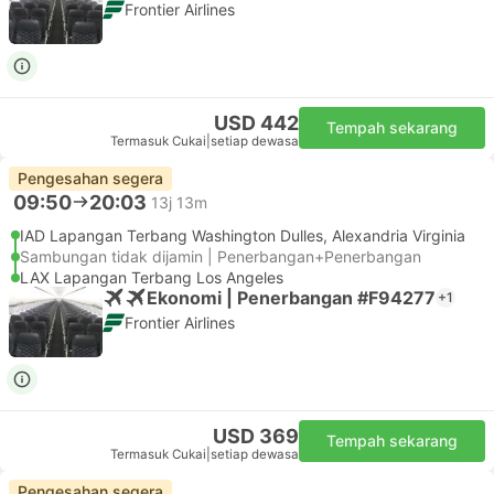
Frontier Airlines
USD 442
Tempah sekarang
Termasuk Cukai
|
setiap dewasa
Pengesahan segera
09:50
20:03
13j 13m
IAD Lapangan Terbang Washington Dulles, Alexandria Virginia
Sambungan tidak dijamin | Penerbangan+Penerbangan
LAX Lapangan Terbang Los Angeles
Ekonomi | Penerbangan #F94277
+1
Frontier Airlines
USD 369
Tempah sekarang
Termasuk Cukai
|
setiap dewasa
Pengesahan segera