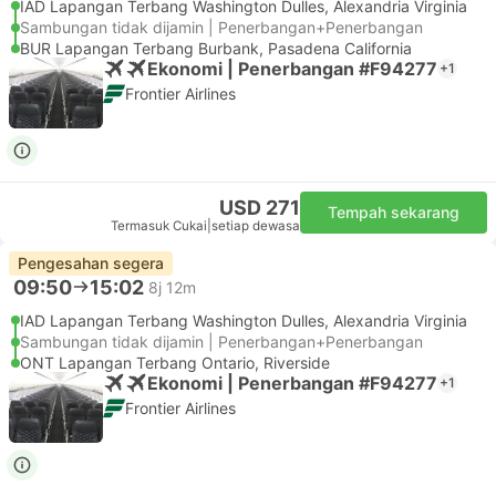
IAD Lapangan Terbang Washington Dulles, Alexandria Virginia
Sambungan tidak dijamin | Penerbangan+Penerbangan
BUR Lapangan Terbang Burbank, Pasadena California
Ekonomi | Penerbangan #F94277
+1
Frontier Airlines
USD 271
Tempah sekarang
Termasuk Cukai
|
setiap dewasa
Pengesahan segera
09:50
15:02
8j 12m
IAD Lapangan Terbang Washington Dulles, Alexandria Virginia
Sambungan tidak dijamin | Penerbangan+Penerbangan
ONT Lapangan Terbang Ontario, Riverside
Ekonomi | Penerbangan #F94277
+1
Frontier Airlines