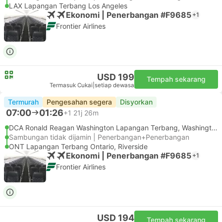
LAX Lapangan Terbang Los Angeles
Ekonomi | Penerbangan #F9685
+1
Frontier Airlines
USD 199
Tempah sekarang
Termasuk Cukai
|
setiap dewasa
Termurah
Pengesahan segera
Disyorkan
07:00
01:26
+1
21j 26m
DCA Ronald Reagan Washington Lapangan Terbang, Washington DC
Sambungan tidak dijamin | Penerbangan+Penerbangan
ONT Lapangan Terbang Ontario, Riverside
Ekonomi | Penerbangan #F9685
+1
Frontier Airlines
USD 194
Tempah sekarang