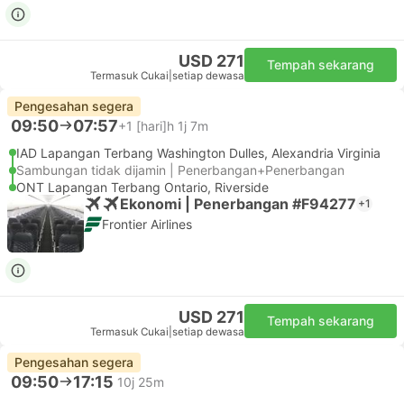
USD 271
Tempah sekarang
Termasuk Cukai
|
setiap dewasa
Pengesahan segera
09:50
07:57
+1
[hari]h 1j 7m
IAD Lapangan Terbang Washington Dulles, Alexandria Virginia
Sambungan tidak dijamin | Penerbangan+Penerbangan
ONT Lapangan Terbang Ontario, Riverside
Ekonomi | Penerbangan #F94277
+1
Frontier Airlines
USD 271
Tempah sekarang
Termasuk Cukai
|
setiap dewasa
Pengesahan segera
09:50
17:15
10j 25m