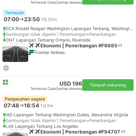
Termasuk Cukai
|
setiap dewasa
Termurah
07:00
23:50
19j 50m
DCA Ronald Reagan Washington Lapangan Terbang, Washington DC
Sambungan tidak dijamin | Penerbangan+Penerbangan
ONT Lapangan Terbang Ontario, Riverside
Ekonomi | Penerbangan #F9685
+1
Frontier Airlines
USD 196
Tempah sekarang
Termasuk Cukai
|
setiap dewasa
Pengesahan segera
07:48
16:54
12j 6m
IAD Lapangan Terbang Washington Dulles, Alexandria Virginia
Sambungan tidak dijamin | Penerbangan+Penerbangan
LAX Lapangan Terbang Los Angeles
Ekonomi | Penerbangan #F94707
+1