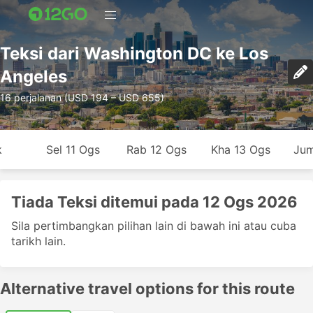
Teksi dari Washington DC ke Los
Angeles
16 perjalanan (USD 194 – USD 655)
k
Sel 11 Ogs
Rab 12 Ogs
Kha 13 Ogs
Jum
Tiada Teksi ditemui pada 12 Ogs 2026
Sila pertimbangkan pilihan lain di bawah ini atau cuba
tarikh lain.
Alternative travel options for this route