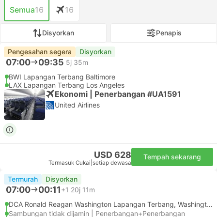
Semua
16
16
Disyorkan
Penapis
Pengesahan segera
Disyorkan
07:00
09:35
5j 35m
BWI Lapangan Terbang Baltimore
LAX Lapangan Terbang Los Angeles
Ekonomi | Penerbangan #UA1591
United Airlines
USD 628
Tempah sekarang
Termasuk Cukai
|
setiap dewasa
Termurah
Disyorkan
07:00
00:11
+1
20j 11m
DCA Ronald Reagan Washington Lapangan Terbang, Washington DC
Sambungan tidak dijamin | Penerbangan+Penerbangan