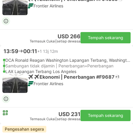
Frontier Airlines
USD 266
Tempah sekarang
Termasuk Cukai
|
setiap dewasa
13:59
00:11
+1
13j 12m
DCA Ronald Reagan Washington Lapangan Terbang, Washington DC
Sambungan tidak dijamin | Penerbangan+Penerbangan
LAX Lapangan Terbang Los Angeles
Ekonomi | Penerbangan #F9687
+1
Frontier Airlines
USD 231
Tempah sekarang
Termasuk Cukai
|
setiap dewasa
Pengesahan segera