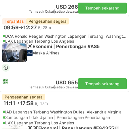
USD 266
Tempah sekarang
Termasuk Cukai
|
setiap dewasa
Terpantas
Pengesahan segera
09:59
12:27
5j 28m
DCA Ronald Reagan Washington Lapangan Terbang, Washington DC
LAX Lapangan Terbang Los Angeles
Ekonomi | Penerbangan #AS5
Alaska Airlines
USD 655
Tempah sekarang
Termasuk Cukai
|
setiap dewasa
Pengesahan segera
11:11
17:58
9j 47m
IAD Lapangan Terbang Washington Dulles, Alexandria Virginia
Sambungan tidak dijamin | Penerbangan+Penerbangan
LAX Lapangan Terbang Los Angeles
Ekonomi | Penerbangan #F94355
+1