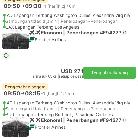
09:50
09:30
+1
[hari]h 2j 40m
IAD Lapangan Terbang Washington Dulles, Alexandria Virginia
Sambungan tidak dijamin | Penerbangan+Penerbangan
LAX Lapangan Terbang Los Angeles
Ekonomi | Penerbangan #F94277
+1
Frontier Airlines
USD 271
Tempah sekarang
Termasuk Cukai
|
setiap dewasa
Pengesahan segera
09:50
08:15
+1
[hari]h 1j 25m
IAD Lapangan Terbang Washington Dulles, Alexandria Virginia
Sambungan tidak dijamin | Penerbangan+Penerbangan
BUR Lapangan Terbang Burbank, Pasadena California
Ekonomi | Penerbangan #F94277
+1
Frontier Airlines