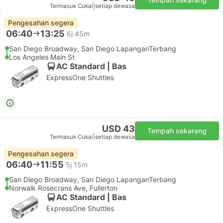
Termasuk Cukai
|
setiap dewasa
Pengesahan segera
06:40
13:25
6j 45m
San Diego Broadway, San Diego LapanganTerbang
Los Angeles Main St
AC Standard | Bas
ExpressOne Shuttles
USD 43
Tempah sekarang
Termasuk Cukai
|
setiap dewasa
Pengesahan segera
06:40
11:55
5j 15m
San Diego Broadway, San Diego LapanganTerbang
Norwalk Rosecrans Ave, Fullerton
AC Standard | Bas
ExpressOne Shuttles