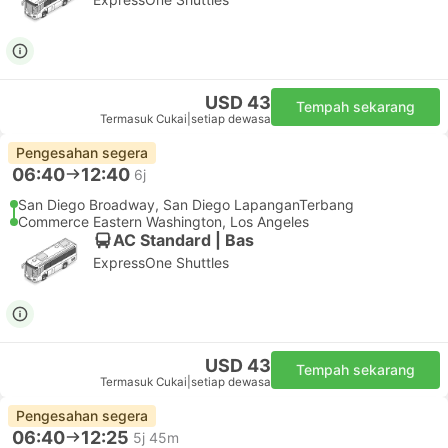
USD 43
Tempah sekarang
Termasuk Cukai
|
setiap dewasa
Pengesahan segera
06:40
12:40
6j
San Diego Broadway, San Diego LapanganTerbang
Commerce Eastern Washington, Los Angeles
AC Standard | Bas
ExpressOne Shuttles
USD 43
Tempah sekarang
Termasuk Cukai
|
setiap dewasa
Pengesahan segera
06:40
12:25
5j 45m