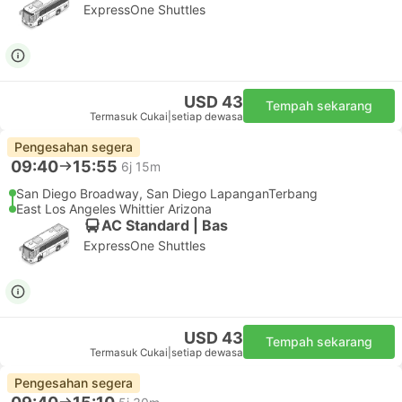
ExpressOne Shuttles
USD 43
Tempah sekarang
Termasuk Cukai
|
setiap dewasa
Pengesahan segera
09:40
15:55
6j 15m
San Diego Broadway, San Diego LapanganTerbang
East Los Angeles Whittier Arizona
AC Standard | Bas
ExpressOne Shuttles
USD 43
Tempah sekarang
Termasuk Cukai
|
setiap dewasa
Pengesahan segera