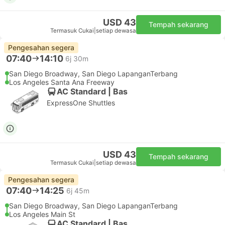
USD 43
Tempah sekarang
Termasuk Cukai
|
setiap dewasa
Pengesahan segera
07:40
14:10
6j 30m
San Diego Broadway, San Diego LapanganTerbang
Los Angeles Santa Ana Freeway
AC Standard | Bas
ExpressOne Shuttles
USD 43
Tempah sekarang
Termasuk Cukai
|
setiap dewasa
Pengesahan segera
07:40
14:25
6j 45m
San Diego Broadway, San Diego LapanganTerbang
Los Angeles Main St
AC Standard | Bas