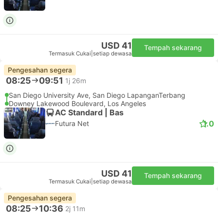
USD 41
Tempah sekarang
Termasuk Cukai
|
setiap dewasa
Pengesahan segera
08:25
09:51
1j 26m
San Diego University Ave, San Diego LapanganTerbang
Downey Lakewood Boulevard, Los Angeles
AC Standard | Bas
1.0
Futura Net
USD 41
Tempah sekarang
Termasuk Cukai
|
setiap dewasa
Pengesahan segera
08:25
10:36
2j 11m