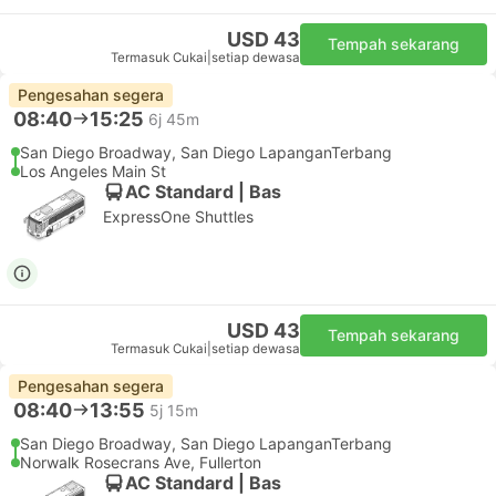
USD 43
Tempah sekarang
Termasuk Cukai
|
setiap dewasa
Pengesahan segera
08:40
15:25
6j 45m
San Diego Broadway, San Diego LapanganTerbang
Los Angeles Main St
AC Standard | Bas
ExpressOne Shuttles
USD 43
Tempah sekarang
Termasuk Cukai
|
setiap dewasa
Pengesahan segera
08:40
13:55
5j 15m
San Diego Broadway, San Diego LapanganTerbang
Norwalk Rosecrans Ave, Fullerton
AC Standard | Bas