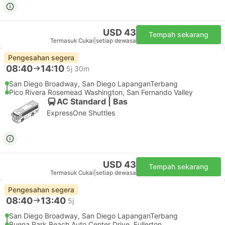
USD 43
Tempah sekarang
Termasuk Cukai
|
setiap dewasa
Pengesahan segera
08:40
14:10
5j 30m
San Diego Broadway, San Diego LapanganTerbang
Pico Rivera Rosemead Washington, San Fernando Valley
AC Standard | Bas
ExpressOne Shuttles
USD 43
Tempah sekarang
Termasuk Cukai
|
setiap dewasa
Pengesahan segera
08:40
13:40
5j
San Diego Broadway, San Diego LapanganTerbang
Buena Park Beach Auto Center Drive, Fullerton