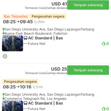
USD 41
Tempah sekarang
Termasuk Cukai
|
setiap dewasa
Bas Terpantas
Pengesahan segera
08:25
09:45
1j 20m
San Diego University Ave, San Diego LapanganTerbang
Buena Park Beach Boulevard, Fullerton
AC Standard | Bas
1.0
Futura Net
USD 25
Tempah sekarang
Termasuk Cukai
|
setiap dewasa
Pengesahan segera
08:25
10:16
1j 51m
San Diego University Ave, San Diego LapanganTerbang
Commerce Telegraph Rd, Los Angeles
AC Standard | Bas
1.0
Futura Net