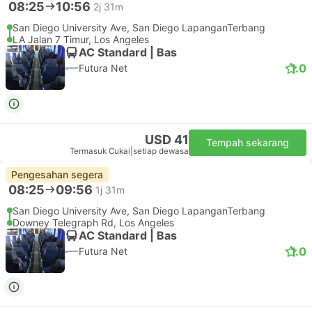
08:25
10:56
2j 31m
San Diego University Ave, San Diego LapanganTerbang
LA Jalan 7 Timur, Los Angeles
AC Standard | Bas
1.0
Futura Net
USD 41
Tempah sekarang
Termasuk Cukai
|
setiap dewasa
Pengesahan segera
08:25
09:56
1j 31m
San Diego University Ave, San Diego LapanganTerbang
Downey Telegraph Rd, Los Angeles
AC Standard | Bas
1.0
Futura Net