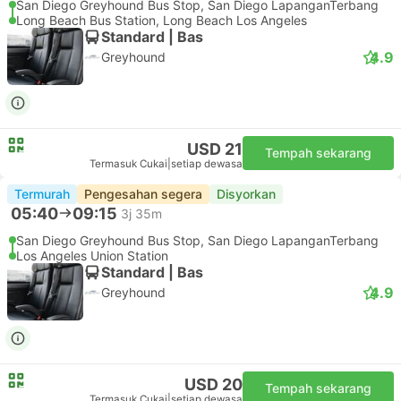
San Diego Greyhound Bus Stop, San Diego LapanganTerbang
Long Beach Bus Station, Long Beach Los Angeles
Standard | Bas
4.9
Greyhound
USD 21
Tempah sekarang
Termasuk Cukai
|
setiap dewasa
Termurah
Pengesahan segera
Disyorkan
05:40
09:15
3j 35m
San Diego Greyhound Bus Stop, San Diego LapanganTerbang
Los Angeles Union Station
Standard | Bas
4.9
Greyhound
USD 20
Tempah sekarang
Termasuk Cukai
|
setiap dewasa