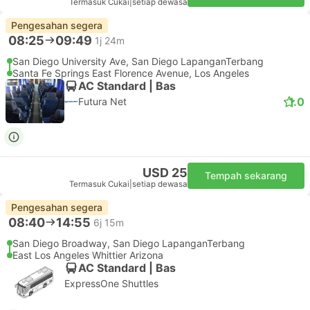
Termasuk Cukai
|
setiap dewasa
Pengesahan segera
08:25
09:49
1j 24m
San Diego University Ave, San Diego LapanganTerbang
Santa Fe Springs East Florence Avenue, Los Angeles
AC Standard | Bas
1.0
Futura Net
USD 25
Tempah sekarang
Termasuk Cukai
|
setiap dewasa
Pengesahan segera
08:40
14:55
6j 15m
San Diego Broadway, San Diego LapanganTerbang
East Los Angeles Whittier Arizona
AC Standard | Bas
ExpressOne Shuttles