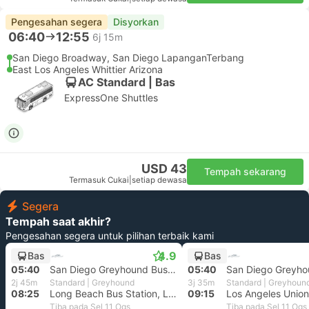
Pengesahan segera
Disyorkan
06:40
12:55
6j 15m
San Diego Broadway, San Diego LapanganTerbang
East Los Angeles Whittier Arizona
AC Standard | Bas
ExpressOne Shuttles
USD 43
Tempah sekarang
Termasuk Cukai
|
setiap dewasa
Segera
Tempah saat akhir?
Pengesahan segera untuk pilihan terbaik kami
4.9
Bas
Bas
05:40
San Diego Greyhound Bus Stop, San Diego LapanganTerbang
05:40
2j 45m
Standard | Greyhound
3j 35m
Standard | Greyhoun
08:25
Long Beach Bus Station, Long Beach Los Angeles
09:15
Los Angeles Union
Tiba pada Sel 11 Ogs
Tiba pada Sel 11 Ogs