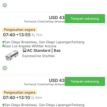
USD 43
Tempah sekarang
Termasuk Cukai
|
setiap dewasa
Pengesahan segera
07:40
13:55
6j 15m
San Diego Broadway, San Diego LapanganTerbang
East Los Angeles Whittier Arizona
AC Standard | Bas
ExpressOne Shuttles
USD 43
Tempah sekarang
Termasuk Cukai
|
setiap dewasa
Pengesahan segera
07:40
13:10
5j 30m
San Diego Broadway, San Diego LapanganTerbang