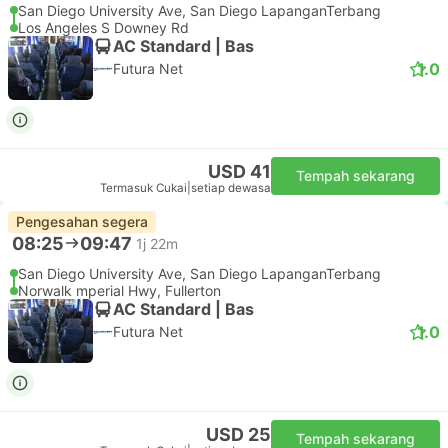
San Diego University Ave, San Diego LapanganTerbang
Los Angeles S Downey Rd
AC Standard | Bas
1.0
Futura Net
USD 41
Tempah sekarang
Termasuk Cukai
|
setiap dewasa
Pengesahan segera
08:25
09:47
1j 22m
San Diego University Ave, San Diego LapanganTerbang
Norwalk mperial Hwy, Fullerton
AC Standard | Bas
1.0
Futura Net
USD 25
Tempah sekarang