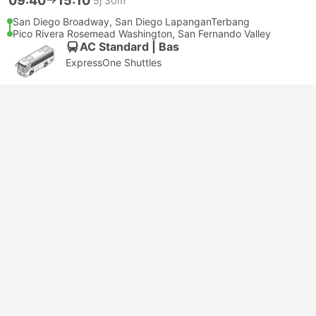
09:40
15:10
5j 30m
San Diego Broadway, San Diego LapanganTerbang
Pico Rivera Rosemead Washington, San Fernando Valley
AC Standard | Bas
ExpressOne Shuttles
USD 43
Tempah sekarang
Termasuk Cukai
|
setiap dewasa
Pengesahan segera
09:40
14:40
5j
San Diego Broadway, San Diego LapanganTerbang
Buena Park Beach Auto Center Drive, Fullerton
AC Standard | Bas
ExpressOne Shuttles