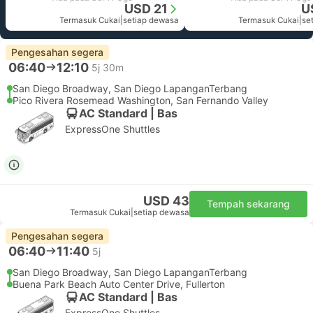
USD 21
U
Termasuk Cukai
|
setiap dewasa
Termasuk Cukai
|
se
Pengesahan segera
06:40
12:10
5j 30m
San Diego Broadway, San Diego LapanganTerbang
Pico Rivera Rosemead Washington, San Fernando Valley
AC Standard | Bas
ExpressOne Shuttles
USD 43
Tempah sekarang
Termasuk Cukai
|
setiap dewasa
Pengesahan segera
06:40
11:40
5j
San Diego Broadway, San Diego LapanganTerbang
Buena Park Beach Auto Center Drive, Fullerton
AC Standard | Bas
ExpressOne Shuttles