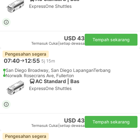
ExpressOne Shuttles
USD 43
Tempah sekarang
Termasuk Cukai
|
setiap dewasa
Pengesahan segera
07:40
12:55
5j 15m
San Diego Broadway, San Diego LapanganTerbang
Norwalk Rosecrans Ave, Fullerton
AC Standard | Bas
ExpressOne Shuttles
USD 43
Tempah sekarang
Termasuk Cukai
|
setiap dewasa
Pengesahan segera