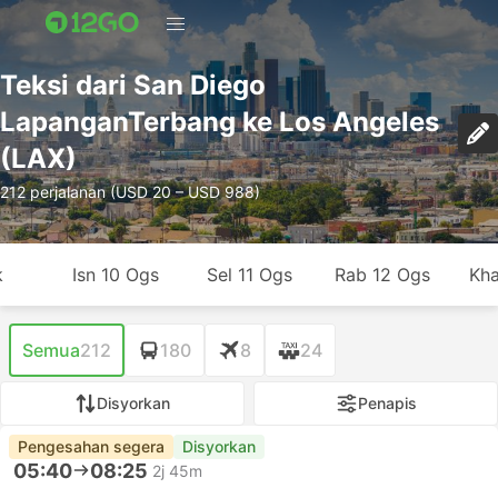
Teksi dari San Diego
LapanganTerbang ke Los Angeles
(LAX)
212 perjalanan (USD 20 – USD 988)
k
Isn 10 Ogs
Sel 11 Ogs
Rab 12 Ogs
Kha
Semua
212
180
8
24
Disyorkan
Penapis
Pengesahan segera
Disyorkan
05:40
08:25
2j 45m