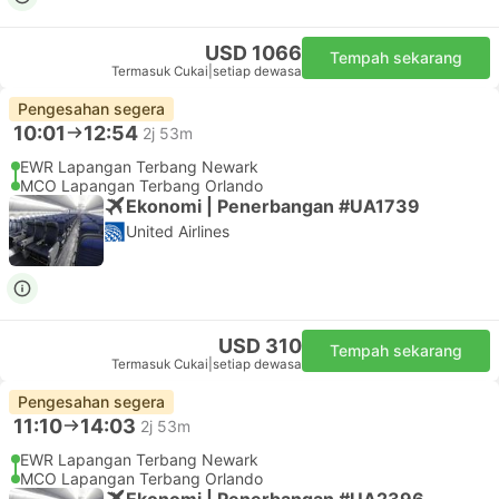
USD 1066
Tempah sekarang
Termasuk Cukai
|
setiap dewasa
Pengesahan segera
10:01
12:54
2j 53m
EWR Lapangan Terbang Newark
MCO Lapangan Terbang Orlando
Ekonomi | Penerbangan #UA1739
United Airlines
USD 310
Tempah sekarang
Termasuk Cukai
|
setiap dewasa
Pengesahan segera
11:10
14:03
2j 53m
EWR Lapangan Terbang Newark
MCO Lapangan Terbang Orlando
Ekonomi | Penerbangan #UA2396