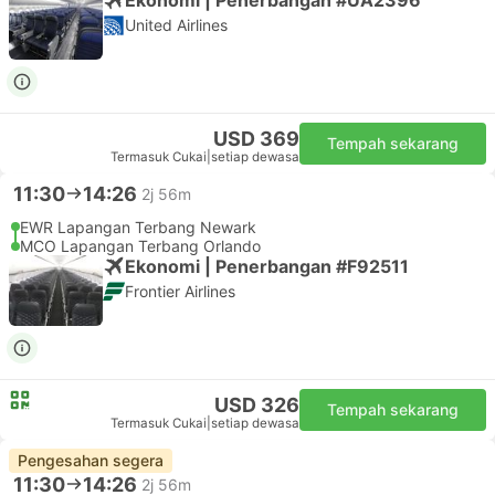
United Airlines
USD 369
Tempah sekarang
Termasuk Cukai
|
setiap dewasa
11:30
14:26
2j 56m
EWR Lapangan Terbang Newark
MCO Lapangan Terbang Orlando
Ekonomi | Penerbangan #F92511
Frontier Airlines
USD 326
Tempah sekarang
Termasuk Cukai
|
setiap dewasa
Pengesahan segera
11:30
14:26
2j 56m