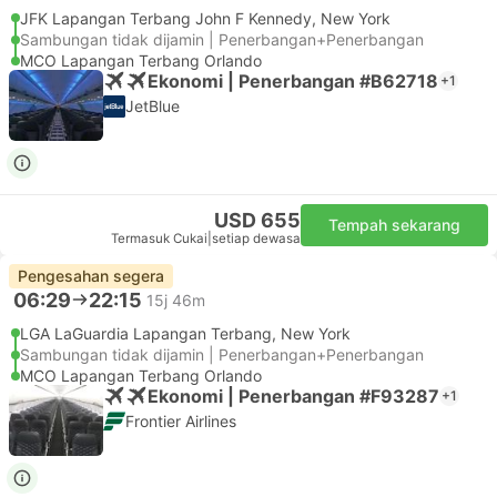
JFK Lapangan Terbang John F Kennedy, New York
Sambungan tidak dijamin | Penerbangan+Penerbangan
MCO Lapangan Terbang Orlando
Ekonomi | Penerbangan #B62718
+1
JetBlue
USD 655
Tempah sekarang
Termasuk Cukai
|
setiap dewasa
Pengesahan segera
06:29
22:15
15j 46m
LGA LaGuardia Lapangan Terbang, New York
Sambungan tidak dijamin | Penerbangan+Penerbangan
MCO Lapangan Terbang Orlando
Ekonomi | Penerbangan #F93287
+1
Frontier Airlines