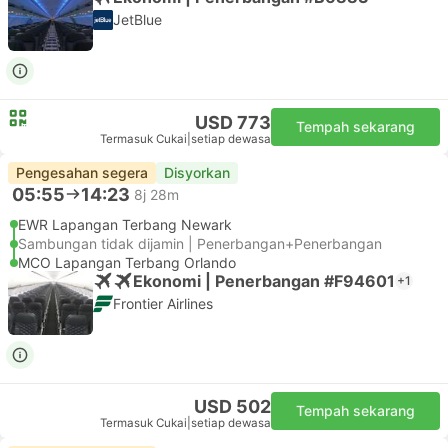
JetBlue
USD 773
Tempah sekarang
Termasuk Cukai
|
setiap dewasa
Pengesahan segera
Disyorkan
05:55
14:23
8j 28m
EWR Lapangan Terbang Newark
Sambungan tidak dijamin | Penerbangan+Penerbangan
MCO Lapangan Terbang Orlando
Ekonomi | Penerbangan #F94601
+1
Frontier Airlines
USD 502
Tempah sekarang
Termasuk Cukai
|
setiap dewasa