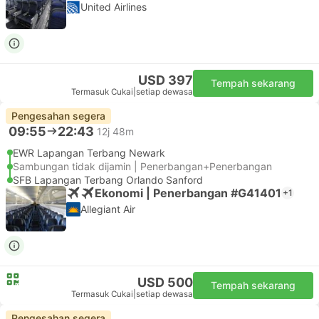
United Airlines
USD 397
Tempah sekarang
Termasuk Cukai
|
setiap dewasa
Pengesahan segera
09:55
22:43
12j 48m
EWR Lapangan Terbang Newark
Sambungan tidak dijamin | Penerbangan+Penerbangan
SFB Lapangan Terbang Orlando Sanford
Ekonomi | Penerbangan #G41401
+1
Allegiant Air
USD 500
Tempah sekarang
Termasuk Cukai
|
setiap dewasa
Pengesahan segera