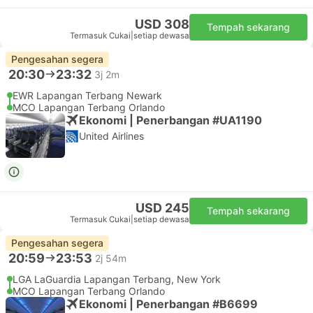
USD 308
Tempah sekarang
Termasuk Cukai
|
setiap dewasa
Pengesahan segera
20:30
23:32
3j 2m
EWR Lapangan Terbang Newark
MCO Lapangan Terbang Orlando
Ekonomi | Penerbangan #UA1190
United Airlines
USD 245
Tempah sekarang
Termasuk Cukai
|
setiap dewasa
Pengesahan segera
20:59
23:53
2j 54m
LGA LaGuardia Lapangan Terbang, New York
MCO Lapangan Terbang Orlando
Ekonomi | Penerbangan #B6699