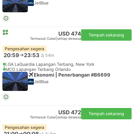
JetBlue
USD 474
Tempah sekarang
Termasuk Cukai
|
setiap dewasa
Pengesahan segera
20:59
23:53
2j 54m
LGA LaGuardia Lapangan Terbang, New York
MCO Lapangan Terbang Orlando
Ekonomi | Penerbangan #B6699
JetBlue
USD 472
Tempah sekarang
Termasuk Cukai
|
setiap dewasa
Pengesahan segera
21:00
00:08
+1
3j 8m