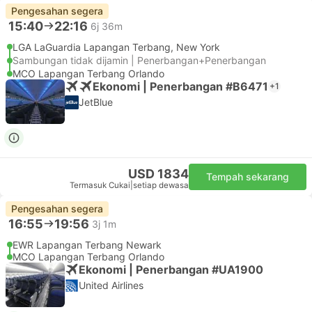
Pengesahan segera
15:40
22:16
6j 36m
LGA LaGuardia Lapangan Terbang, New York
Sambungan tidak dijamin | Penerbangan+Penerbangan
MCO Lapangan Terbang Orlando
Ekonomi | Penerbangan #B6471
+1
JetBlue
USD 1834
Tempah sekarang
Termasuk Cukai
|
setiap dewasa
Pengesahan segera
16:55
19:56
3j 1m
EWR Lapangan Terbang Newark
MCO Lapangan Terbang Orlando
Ekonomi | Penerbangan #UA1900
United Airlines