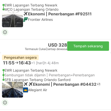
EWR Lapangan Terbang Newark
MCO Lapangan Terbang Orlando
Ekonomi | Penerbangan #F92511
Frontier Airlines
USD 328
Tempah sekarang
Termasuk Cukai
|
setiap dewasa
Pengesahan segera
11:55
16:43
+1
[hari]h 4j 48m
EWR Lapangan Terbang Newark
Sambungan tidak dijamin | Penerbangan+Penerbangan
SFB Lapangan Terbang Orlando Sanford
Ekonomi | Penerbangan #G4432
+1
Allegiant Air