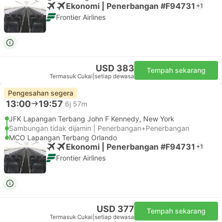
Ekonomi | Penerbangan #F94731
+1
Frontier Airlines
USD 383
Tempah sekarang
Termasuk Cukai
|
setiap dewasa
Pengesahan segera
13:00
19:57
6j 57m
JFK Lapangan Terbang John F Kennedy, New York
Sambungan tidak dijamin | Penerbangan+Penerbangan
MCO Lapangan Terbang Orlando
Ekonomi | Penerbangan #F94731
+1
Frontier Airlines
USD 377
Tempah sekarang
Termasuk Cukai
|
setiap dewasa