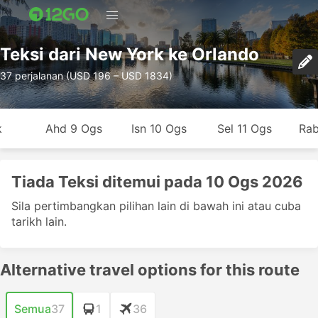
Teksi dari New York ke Orlando
37 perjalanan (USD 196 – USD 1834)
k
Ahd 9 Ogs
Isn 10 Ogs
Sel 11 Ogs
Rab
Tiada Teksi ditemui pada 10 Ogs 2026
Sila pertimbangkan pilihan lain di bawah ini atau cuba
tarikh lain.
Alternative travel options for this route
Semua
37
1
36