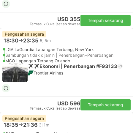
USD 355
Tempah sekarang
Termasuk Cukai
|
setiap dewasa
Pengesahan segera
18:30
23:35
5j 5m
LGA LaGuardia Lapangan Terbang, New York
Sambungan tidak dijamin | Penerbangan+Penerbangan
MCO Lapangan Terbang Orlando
Ekonomi | Penerbangan #F93133
+1
Frontier Airlines
USD 596
Tempah sekarang
Termasuk Cukai
|
setiap dewasa
Pengesahan segera
18:35
21:36
3j 1m