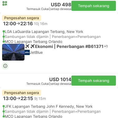
USD 498
Tempah sekarang
Termasuk Cukai
|
setiap dewasa
Pengesahan segera
12:00
22:16
10j 16m
LGA LaGuardia Lapangan Terbang, New York
Sambungan tidak dijamin | Penerbangan+Penerbangan
MCO Lapangan Terbang Orlando
Ekonomi | Penerbangan #B61371
+1
JetBlue
USD 1014
Tempah sekarang
Termasuk Cukai
|
setiap dewasa
Pengesahan segera
13:00
22:15
9j 15m
JFK Lapangan Terbang John F Kennedy, New York
Sambungan tidak dijamin | Penerbangan+Penerbangan
MCO Lapangan Terbang Orlando