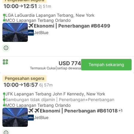
10:00
12:51
2j 51m
LGA LaGuardia Lapangan Terbang, New York
MCO Lapangan Terbang Orlando
Ekonomi | Penerbangan #B6499
JetBlue
USD 774
Tempah sekarang
Termasuk Cukai
|
setiap dewasa
Pengesahan segera
10:00
16:57
6j 57m
JFK Lapangan Terbang John F Kennedy, New York
Sambungan tidak dijamin | Penerbangan+Penerbangan
MCO Lapangan Terbang Orlando
Ekonomi | Penerbangan #B61018
+1
JetBlue