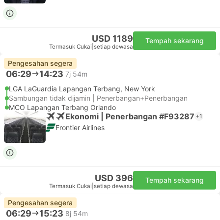
USD 1189
Tempah sekarang
Termasuk Cukai
|
setiap dewasa
Pengesahan segera
06:29
14:23
7j 54m
LGA LaGuardia Lapangan Terbang, New York
Sambungan tidak dijamin | Penerbangan+Penerbangan
MCO Lapangan Terbang Orlando
Ekonomi | Penerbangan #F93287
+1
Frontier Airlines
USD 396
Tempah sekarang
Termasuk Cukai
|
setiap dewasa
Pengesahan segera
06:29
15:23
8j 54m