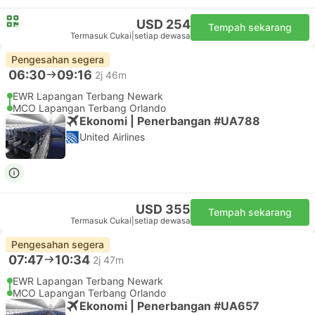
USD 254
Tempah sekarang
Termasuk Cukai
|
setiap dewasa
Pengesahan segera
06:30
09:16
2j 46m
EWR Lapangan Terbang Newark
MCO Lapangan Terbang Orlando
Ekonomi | Penerbangan #UA788
United Airlines
USD 355
Tempah sekarang
Termasuk Cukai
|
setiap dewasa
Pengesahan segera
07:47
10:34
2j 47m
EWR Lapangan Terbang Newark
MCO Lapangan Terbang Orlando
Ekonomi | Penerbangan #UA657