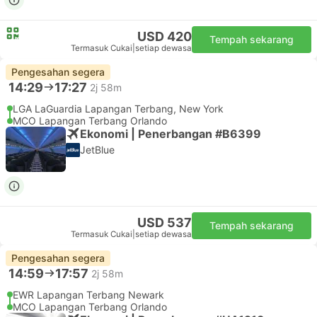
USD 420
Tempah sekarang
Termasuk Cukai
|
setiap dewasa
Pengesahan segera
14:29
17:27
2j 58m
LGA LaGuardia Lapangan Terbang, New York
MCO Lapangan Terbang Orlando
Ekonomi | Penerbangan #B6399
JetBlue
USD 537
Tempah sekarang
Termasuk Cukai
|
setiap dewasa
Pengesahan segera
14:59
17:57
2j 58m
EWR Lapangan Terbang Newark
MCO Lapangan Terbang Orlando