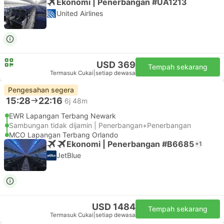
Ekonomi | Penerbangan #UA1213
United Airlines
USD 369
Tempah sekarang
Termasuk Cukai
|
setiap dewasa
Pengesahan segera
15:28
22:16
6j 48m
EWR Lapangan Terbang Newark
Sambungan tidak dijamin | Penerbangan+Penerbangan
MCO Lapangan Terbang Orlando
Ekonomi | Penerbangan #B6685
+1
JetBlue
USD 1484
Tempah sekarang
Termasuk Cukai
|
setiap dewasa