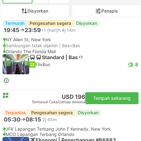
Disyorkan
Penapis
Termurah
Pengesahan segera
Disyorkan
19:45
23:59
+1
[hari]h 4j 14m
NY Allen St, New York
Sambungan tidak dijamin | Bas+Bas
Orlando The Florida Mall
Standard | Bas
+1
3.8
FlixBus
USD 196
Tempah sekarang
Termasuk Cukai
|
setiap dewasa
Terpantas
Pengesahan segera
Disyorkan
05:30
08:15
2j 45m
JFK Lapangan Terbang John F Kennedy, New York
MCO Lapangan Terbang Orlando
Ekonomi | Penerbangan #B6883