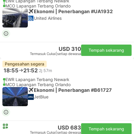
EWR Lapangan Terbang Newark
MCO Lapangan Terbang Orlando
Ekonomi | Penerbangan #UA1932
United Airlines
USD 310
Tempah sekarang
Termasuk Cukai
|
setiap dewasa
Pengesahan segera
18:55
21:52
2j 57m
EWR Lapangan Terbang Newark
MCO Lapangan Terbang Orlando
Ekonomi | Penerbangan #B61727
JetBlue
USD 683
Tempah sekarang
Termasuk Cukai
|
setiap dewasa