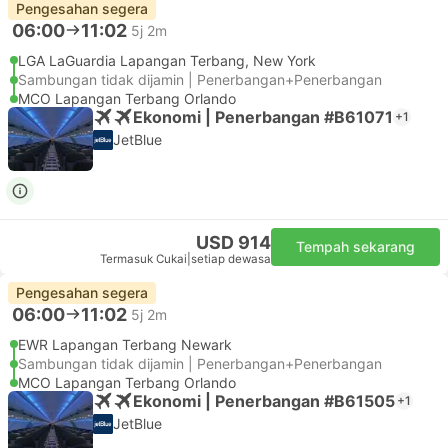
Pengesahan segera
06:00
11:02
5j 2m
LGA LaGuardia Lapangan Terbang, New York
Sambungan tidak dijamin | Penerbangan+Penerbangan
MCO Lapangan Terbang Orlando
Ekonomi | Penerbangan #B61071
+1
JetBlue
USD 914
Tempah sekarang
Termasuk Cukai
|
setiap dewasa
Pengesahan segera
06:00
11:02
5j 2m
EWR Lapangan Terbang Newark
Sambungan tidak dijamin | Penerbangan+Penerbangan
MCO Lapangan Terbang Orlando
Ekonomi | Penerbangan #B61505
+1
JetBlue