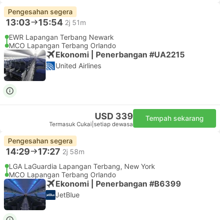
Pengesahan segera
13:03
15:54
2j 51m
EWR Lapangan Terbang Newark
MCO Lapangan Terbang Orlando
Ekonomi | Penerbangan #UA2215
United Airlines
USD 339
Tempah sekarang
Termasuk Cukai
|
setiap dewasa
Pengesahan segera
14:29
17:27
2j 58m
LGA LaGuardia Lapangan Terbang, New York
MCO Lapangan Terbang Orlando
Ekonomi | Penerbangan #B6399
JetBlue