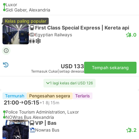
Luxor
Sidi Gaber, Alexandria
Kelas paling popular
First Class Special Express | Kereta api
4.0
Egyptian Railways
USD 133
Tempah sekarang
Termasuk Cukai
|
setiap dewasa
1 lagi kelas dari USD 126
Termurah
Pengesahan segera
Terlaris
21:00
05:15
+1
8j 15m
Police Tourism Administration, Luxor
NOWras Bus Alexandria
VIP | Bas
3.2
Nowras Bus