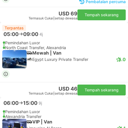
Pembatalan percuma
USD 69
Tempah sekarang
Termasuk Cukai
|
setiap dewasa
Terpantas
05:00
09:00
4j
Pemindahan Luxor
North Coast Transfer, Alexandria
Mewah | Van
5.0
Egypt Luxury Private Transfer
USD 46
Tempah sekarang
Termasuk Cukai
|
setiap dewasa
06:00
15:00
9j
Pemindahan Luxor
Alexandria Transfer
VIP | Van