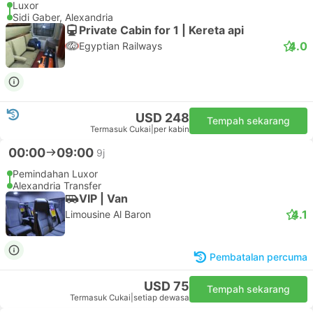
Luxor
Sidi Gaber, Alexandria
Private Cabin for 1 | Kereta api
4.0
Egyptian Railways
USD 248
Tempah sekarang
Termasuk Cukai
|
per kabin
00:00
09:00
9j
Pemindahan Luxor
Alexandria Transfer
VIP | Van
4.1
Limousine Al Baron
Pembatalan percuma
USD 75
Tempah sekarang
Termasuk Cukai
|
setiap dewasa