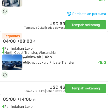
Pembatalan percuma
USD 69
Tempah sekarang
Termasuk Cukai
|
setiap dewasa
Terpantas
04:00
08:00
4j
Pemindahan Luxor
North Coast Transfer, Alexandria
Mewah | Van
5.0
Egypt Luxury Private Transfer
USD 46
Tempah sekarang
Termasuk Cukai
|
setiap dewasa
05:00
14:00
9j
Pemindahan Luxor