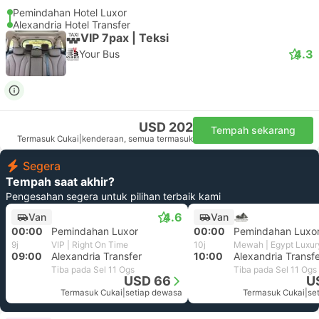
Pemindahan Hotel Luxor
Alexandria Hotel Transfer
VIP 7pax | Teksi
4.3
Your Bus
USD 202
Tempah sekarang
Termasuk Cukai
|
kenderaan, semua termasuk
Segera
Tempah saat akhir?
Pengesahan segera untuk pilihan terbaik kami
4.6
Van
Van
00:00
Pemindahan Luxor
00:00
Pemindahan Luxo
9j
VIP | Right On Time
10j
09:00
Alexandria Transfer
10:00
Alexandria Transf
Tiba pada Sel 11 Ogs
Tiba pada Sel 11 Ogs
USD 66
U
Termasuk Cukai
|
setiap dewasa
Termasuk Cukai
|
se