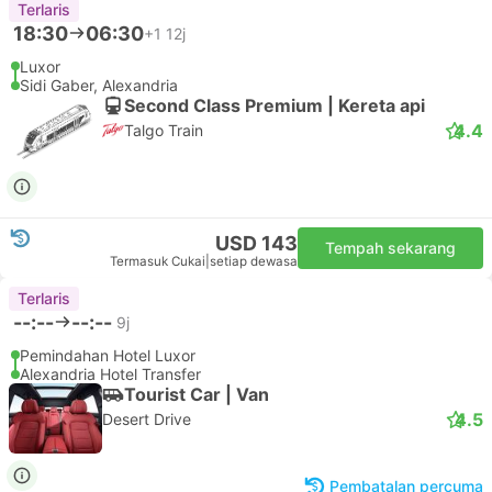
Terlaris
18:30
06:30
+1
12j
Luxor
Sidi Gaber, Alexandria
Second Class Premium | Kereta api
4.4
Talgo Train
USD 143
Tempah sekarang
Termasuk Cukai
|
setiap dewasa
Terlaris
--:--
--:--
9j
Pemindahan Hotel Luxor
Alexandria Hotel Transfer
Tourist Car | Van
4.5
Desert Drive
Pembatalan percuma