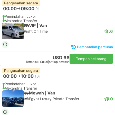
Pengesahan segera
00:00
09:00
9j
Pemindahan Luxor
Alexandria Transfer
VIP | Van
4.6
Right On Time
Pembatalan percuma
USD 66
Tempah sekarang
Termasuk Cukai
|
setiap dewasa
Pengesahan segera
00:00
10:00
10j
Pemindahan Luxor
Alexandria Transfer
Mewah | Van
5.0
Egypt Luxury Private Transfer