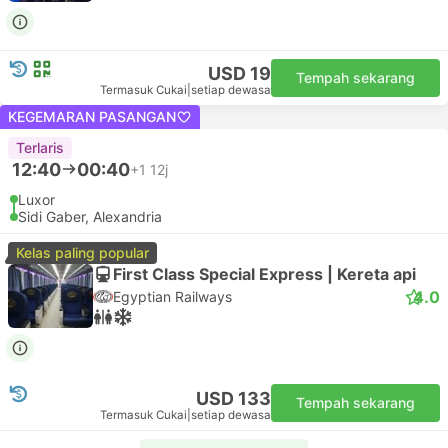
USD 19
Tempah sekarang
Termasuk Cukai
|
setiap dewasa
KEGEMARAN PASANGAN
Terlaris
12:40
00:40
+1
12j
Luxor
Sidi Gaber, Alexandria
Kelas paling popular
First Class Special Express | Kereta api
4.0
Egyptian Railways
USD 133
Tempah sekarang
Termasuk Cukai
|
setiap dewasa