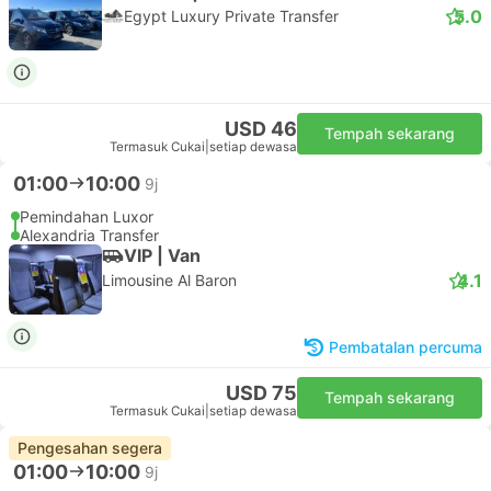
5.0
Egypt Luxury Private Transfer
USD 46
Tempah sekarang
Termasuk Cukai
|
setiap dewasa
01:00
10:00
9j
Pemindahan Luxor
Alexandria Transfer
VIP | Van
4.1
Limousine Al Baron
Pembatalan percuma
USD 75
Tempah sekarang
Termasuk Cukai
|
setiap dewasa
Pengesahan segera
01:00
10:00
9j