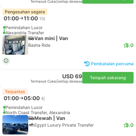
Termasuk Cukai
|
setiap dewasa
Pengesahan segera
01:00
11:00
10j
Pemindahan Luxor
Alexandria Transfer
Van mini | Van
5.0
Basha Ride
Pembatalan percuma
USD 69
Tempah sekarang
Termasuk Cukai
|
setiap dewasa
Terpantas
01:00
05:00
4j
Pemindahan Luxor
North Coast Transfer, Alexandria
Mewah | Van
5.0
Egypt Luxury Private Transfer