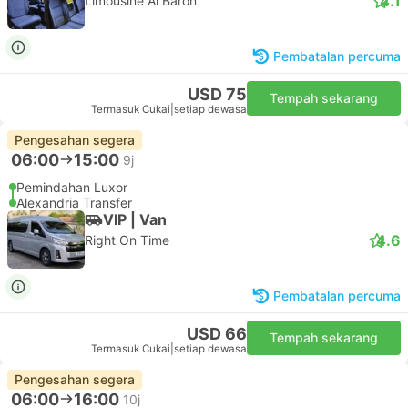
4.1
Limousine Al Baron
Pembatalan percuma
USD 75
Tempah sekarang
Termasuk Cukai
|
setiap dewasa
Pengesahan segera
06:00
15:00
9j
Pemindahan Luxor
Alexandria Transfer
VIP | Van
4.6
Right On Time
Pembatalan percuma
USD 66
Tempah sekarang
Termasuk Cukai
|
setiap dewasa
Pengesahan segera
06:00
16:00
10j