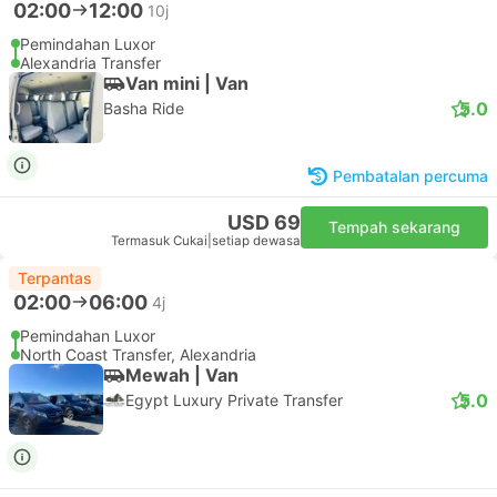
02:00
12:00
10j
Pemindahan Luxor
Alexandria Transfer
Van mini | Van
5.0
Basha Ride
Pembatalan percuma
USD 69
Tempah sekarang
Termasuk Cukai
|
setiap dewasa
Terpantas
02:00
06:00
4j
Pemindahan Luxor
North Coast Transfer, Alexandria
Mewah | Van
5.0
Egypt Luxury Private Transfer