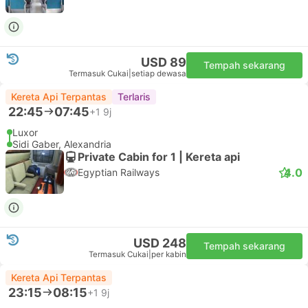
USD 89
Tempah sekarang
Termasuk Cukai
|
setiap dewasa
Kereta Api Terpantas
Terlaris
22:45
07:45
+1
9j
Luxor
Sidi Gaber, Alexandria
Private Cabin for 1 | Kereta api
4.0
Egyptian Railways
USD 248
Tempah sekarang
Termasuk Cukai
|
per kabin
Kereta Api Terpantas
23:15
08:15
+1
9j