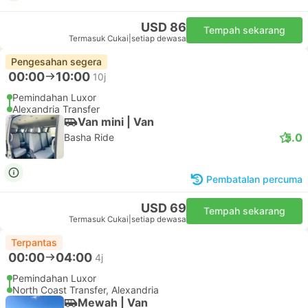
USD 86
Tempah sekarang
Termasuk Cukai
|
setiap dewasa
Pengesahan segera
00:00
10:00
10j
Pemindahan Luxor
Alexandria Transfer
Van mini | Van
5.0
Basha Ride
Pembatalan percuma
USD 69
Tempah sekarang
Termasuk Cukai
|
setiap dewasa
Terpantas
00:00
04:00
4j
Pemindahan Luxor
North Coast Transfer, Alexandria
Mewah | Van