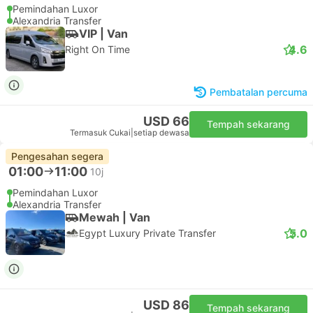
Pemindahan Luxor
Alexandria Transfer
VIP | Van
4.6
Right On Time
Pembatalan percuma
USD 66
Tempah sekarang
Termasuk Cukai
|
setiap dewasa
Pengesahan segera
01:00
11:00
10j
Pemindahan Luxor
Alexandria Transfer
Mewah | Van
5.0
Egypt Luxury Private Transfer
USD 86
Tempah sekarang