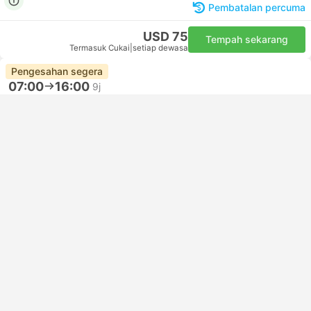
Pembatalan percuma
USD 75
Tempah sekarang
Termasuk Cukai
|
setiap dewasa
Pengesahan segera
07:00
16:00
9j
Pemindahan Luxor
Alexandria Transfer
VIP | Van
4.6
Right On Time
Pembatalan percuma
USD 66
Tempah sekarang
Termasuk Cukai
|
setiap dewasa
Tunjuk lagi