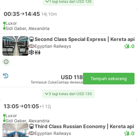
1 lagi kelas dari USD 126
00:35
14:45
14j 10m
Luxor
Sidi Gaber, Alexandria
Second Class Special Express | Kereta api
4.0
Egyptian Railways
USD 118
Tempah sekarang
Termasuk Cukai
|
setiap dewasa
3 lagi kelas dari USD 130
13:05
01:05
+1
12j
Luxor
Sidi Gaber, Alexandria
Third Class Russian Economy | Kereta api
4.0
Egyptian Railways