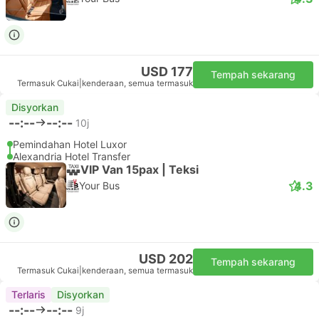
USD 177
Tempah sekarang
Termasuk Cukai
|
kenderaan, semua termasuk
Disyorkan
--:--
--:--
10j
Pemindahan Hotel Luxor
Alexandria Hotel Transfer
VIP Van 15pax | Teksi
4.3
Your Bus
USD 202
Tempah sekarang
Termasuk Cukai
|
kenderaan, semua termasuk
Terlaris
Disyorkan
--:--
--:--
9j