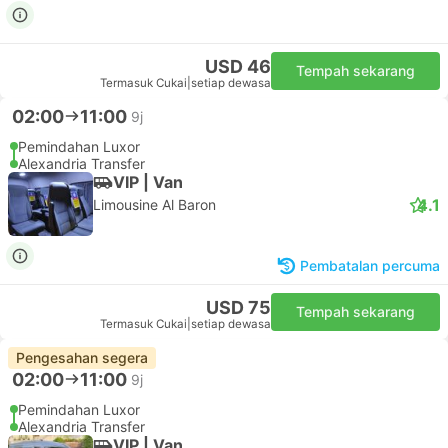
USD 46
Tempah sekarang
Termasuk Cukai
|
setiap dewasa
02:00
11:00
9j
Pemindahan Luxor
Alexandria Transfer
VIP | Van
4.1
Limousine Al Baron
Pembatalan percuma
USD 75
Tempah sekarang
Termasuk Cukai
|
setiap dewasa
Pengesahan segera
02:00
11:00
9j
Pemindahan Luxor
Alexandria Transfer
VIP | Van