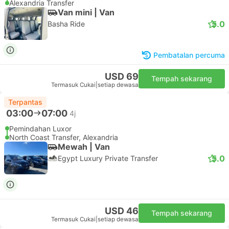
Alexandria Transfer
Van mini | Van
5.0
Basha Ride
Pembatalan percuma
USD 69
Tempah sekarang
Termasuk Cukai
|
setiap dewasa
Terpantas
03:00
07:00
4j
Pemindahan Luxor
North Coast Transfer, Alexandria
Mewah | Van
5.0
Egypt Luxury Private Transfer
USD 46
Tempah sekarang
Termasuk Cukai
|
setiap dewasa