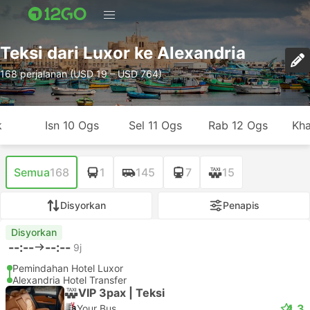
Teksi dari Luxor ke Alexandria
168 perjalanan (USD 19 – USD 764)
k
Isn 10 Ogs
Sel 11 Ogs
Rab 12 Ogs
Kha
Semua
168
1
145
7
15
Disyorkan
Penapis
Disyorkan
--:--
--:--
9j
Pemindahan Hotel Luxor
Alexandria Hotel Transfer
VIP 3pax | Teksi
4.3
Your Bus