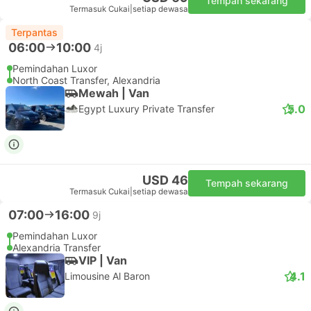
Tempah sekarang
Termasuk Cukai
|
setiap dewasa
Terpantas
06:00
10:00
4j
Pemindahan Luxor
North Coast Transfer, Alexandria
Mewah | Van
5.0
Egypt Luxury Private Transfer
USD 46
Tempah sekarang
Termasuk Cukai
|
setiap dewasa
07:00
16:00
9j
Pemindahan Luxor
Alexandria Transfer
VIP | Van
4.1
Limousine Al Baron