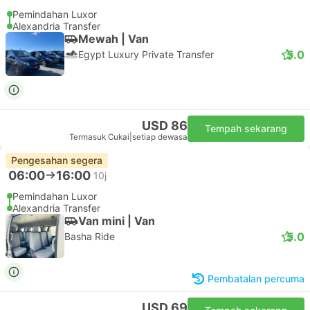
Pemindahan Luxor
Alexandria Transfer
Mewah | Van
5.0
Egypt Luxury Private Transfer
USD 86
Tempah sekarang
Termasuk Cukai
|
setiap dewasa
Pengesahan segera
06:00
16:00
10j
Pemindahan Luxor
Alexandria Transfer
Van mini | Van
5.0
Basha Ride
Pembatalan percuma
USD 69