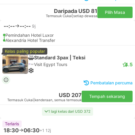
Daripada USD 81
Pilih Masa
Termasuk Cukai
|
setiap dewasa
--:--
--:--
9j
Pemindahan Hotel Luxor
Alexandria Hotel Transfer
Kelas paling popular
Standard 3pax | Teksi
4.5
Visit Egypt Tours
Pembatalan percuma
USD 207
Tempah sekarang
Termasuk Cukai
|
kenderaan, semua termasuk
1 lagi kelas dari USD 372
Terlaris
18:30
06:30
+1
12j