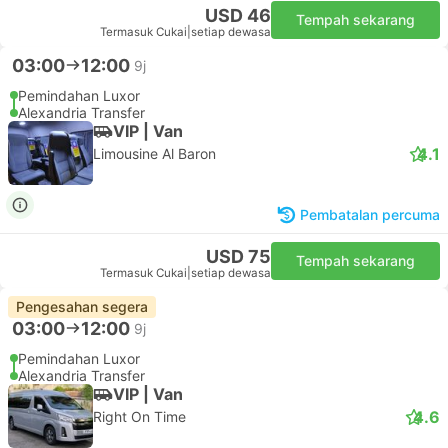
USD 46
Tempah sekarang
Termasuk Cukai
|
setiap dewasa
03:00
12:00
9j
Pemindahan Luxor
Alexandria Transfer
VIP | Van
4.1
Limousine Al Baron
Pembatalan percuma
USD 75
Tempah sekarang
Termasuk Cukai
|
setiap dewasa
Pengesahan segera
03:00
12:00
9j
Pemindahan Luxor
Alexandria Transfer
VIP | Van
4.6
Right On Time