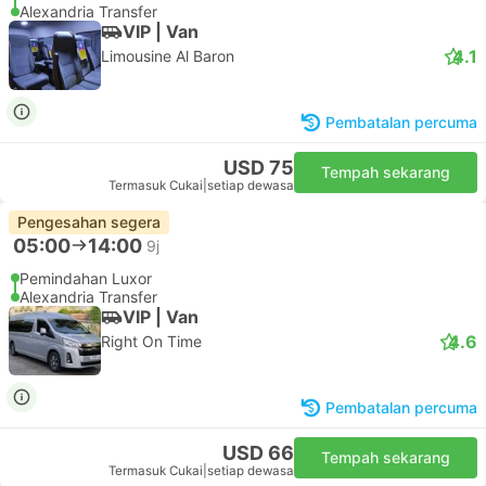
Alexandria Transfer
VIP | Van
4.1
Limousine Al Baron
Pembatalan percuma
USD 75
Tempah sekarang
Termasuk Cukai
|
setiap dewasa
Pengesahan segera
05:00
14:00
9j
Pemindahan Luxor
Alexandria Transfer
VIP | Van
4.6
Right On Time
Pembatalan percuma
USD 66
Tempah sekarang
Termasuk Cukai
|
setiap dewasa