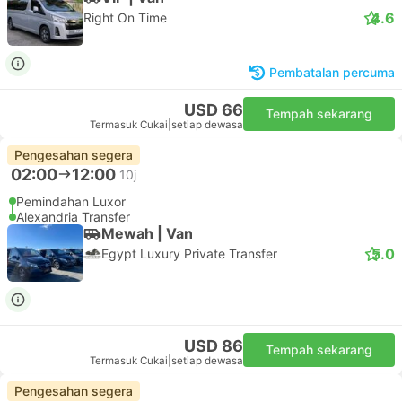
4.6
Right On Time
Pembatalan percuma
USD 66
Tempah sekarang
Termasuk Cukai
|
setiap dewasa
Pengesahan segera
02:00
12:00
10j
Pemindahan Luxor
Alexandria Transfer
Mewah | Van
5.0
Egypt Luxury Private Transfer
USD 86
Tempah sekarang
Termasuk Cukai
|
setiap dewasa
Pengesahan segera