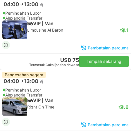
04:00
13:00
9j
Pemindahan Luxor
Alexandria Transfer
VIP | Van
4.1
Limousine Al Baron
Pembatalan percuma
USD 75
Tempah sekarang
Termasuk Cukai
|
setiap dewasa
Pengesahan segera
04:00
13:00
9j
Pemindahan Luxor
Alexandria Transfer
VIP | Van
4.6
Right On Time
Pembatalan percuma