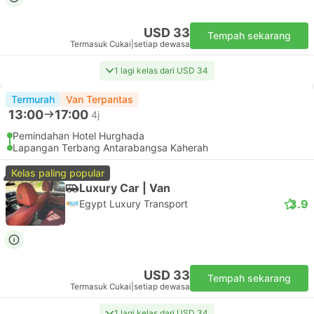
USD 33
Tempah sekarang
Termasuk Cukai
|
setiap dewasa
1 lagi kelas dari USD 34
Termurah
Van Terpantas
13:00
17:00
4j
Pemindahan Hotel Hurghada
Lapangan Terbang Antarabangsa Kaherah
Kelas paling popular
Luxury Car | Van
3.9
Egypt Luxury Transport
USD 33
Tempah sekarang
Termasuk Cukai
|
setiap dewasa
1 lagi kelas dari USD 34