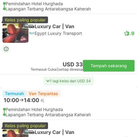
Pemindahan Hotel Hurghada
Lapangan Terbang Antarabangsa Kaherah
Kelas paling popular
Luxury Car | Van
3.9
Egypt Luxury Transport
USD 33
Tempah sekarang
Termasuk Cukai
|
setiap dewasa
1 lagi kelas dari USD 34
Termurah
Van Terpantas
10:00
14:00
4j
Pemindahan Hotel Hurghada
Lapangan Terbang Antarabangsa Kaherah
Kelas paling popular
Luxury Car | Van