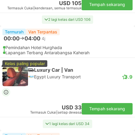
USD 105
Tempah sekarang
Termasuk Cukai
|
kenderaan, semua termasuk
2 lagi kelas dari USD 106
Termurah
Van Terpantas
00:00
04:00
4j
Pemindahan Hotel Hurghada
Lapangan Terbang Antarabangsa Kaherah
Kelas paling popular
Luxury Car | Van
3.9
Egypt Luxury Transport
USD 33
Tempah sekarang
Termasuk Cukai
|
setiap dewasa
1 lagi kelas dari USD 34