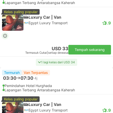
Lapangan Terbang Antarabangsa Kaherah
Kelas paling popular
Luxury Car | Van
3.9
Egypt Luxury Transport
USD 33
Tempah sekarang
Termasuk Cukai
|
setiap dewasa
1 lagi kelas dari USD 34
Termurah
Van Terpantas
03:30
07:30
4j
Pemindahan Hotel Hurghada
Lapangan Terbang Antarabangsa Kaherah
Kelas paling popular
Luxury Car | Van
3.9
Egypt Luxury Transport