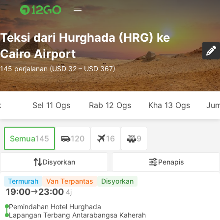
Teksi dari Hurghada (HRG) ke
Cairo Airport
145 perjalanan (USD 32 – USD 367)
k
Sel 11 Ogs
Rab 12 Ogs
Kha 13 Ogs
Jum
Semua
145
120
16
9
Disyorkan
Penapis
Termurah
Van Terpantas
Disyorkan
19:00
23:00
4j
Pemindahan Hotel Hurghada
Lapangan Terbang Antarabangsa Kaherah