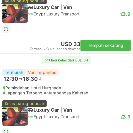
Kelas paling popular
Luxury Car | Van
3.9
Egypt Luxury Transport
USD 33
Tempah sekarang
Termasuk Cukai
|
setiap dewasa
1 lagi kelas dari USD 34
Termurah
Van Terpantas
12:30
16:30
4j
Pemindahan Hotel Hurghada
Lapangan Terbang Antarabangsa Kaherah
Kelas paling popular
Luxury Car | Van
3.9
Egypt Luxury Transport