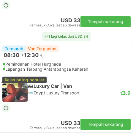
USD 33
Tempah sekarang
Termasuk Cukai
|
setiap dewasa
1 lagi kelas dari USD 34
Termurah
Van Terpantas
08:30
12:30
4j
Pemindahan Hotel Hurghada
Lapangan Terbang Antarabangsa Kaherah
Kelas paling popular
Luxury Car | Van
3.9
Egypt Luxury Transport
USD 33
Tempah sekarang
Termasuk Cukai
|
setiap dewasa