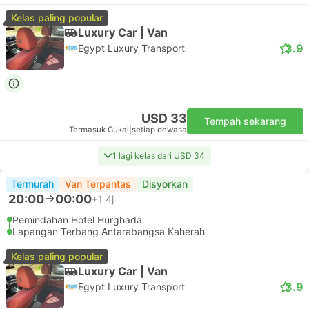
Kelas paling popular
Luxury Car | Van
3.9
Egypt Luxury Transport
USD 33
Tempah sekarang
Termasuk Cukai
|
setiap dewasa
1 lagi kelas dari USD 34
Termurah
Van Terpantas
Disyorkan
20:00
00:00
+1
4j
Pemindahan Hotel Hurghada
Lapangan Terbang Antarabangsa Kaherah
Kelas paling popular
Luxury Car | Van
3.9
Egypt Luxury Transport