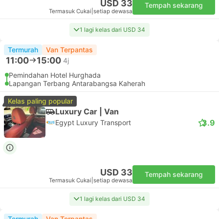
USD 33
Tempah sekarang
Termasuk Cukai
|
setiap dewasa
1 lagi kelas dari USD 34
Termurah
Van Terpantas
11:00
15:00
4j
Pemindahan Hotel Hurghada
Lapangan Terbang Antarabangsa Kaherah
Kelas paling popular
Luxury Car | Van
3.9
Egypt Luxury Transport
USD 33
Tempah sekarang
Termasuk Cukai
|
setiap dewasa
1 lagi kelas dari USD 34
Termurah
Van Terpantas