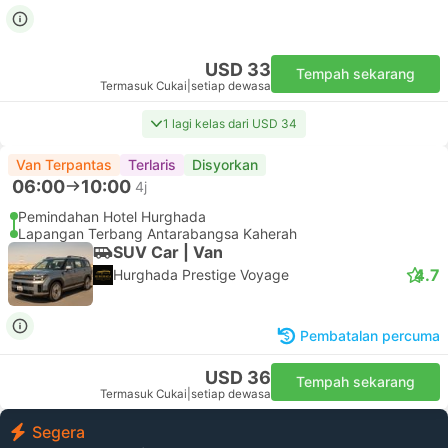
USD 33
Tempah sekarang
Termasuk Cukai
|
setiap dewasa
1 lagi kelas dari USD 34
Van Terpantas
Terlaris
Disyorkan
06:00
10:00
4j
Pemindahan Hotel Hurghada
Lapangan Terbang Antarabangsa Kaherah
SUV Car | Van
4.7
Hurghada Prestige Voyage
Pembatalan percuma
USD 36
Tempah sekarang
Termasuk Cukai
|
setiap dewasa
Segera