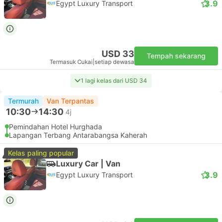
3.9
Egypt Luxury Transport
USD 33
Tempah sekarang
Termasuk Cukai
|
setiap dewasa
1 lagi kelas dari USD 34
Termurah
Van Terpantas
10:30
14:30
4j
Pemindahan Hotel Hurghada
Lapangan Terbang Antarabangsa Kaherah
Kelas paling popular
Luxury Car | Van
3.9
Egypt Luxury Transport