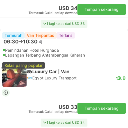
USD 34
Tempah sekarang
Termasuk Cukai
|
setiap dewasa
1 lagi kelas dari USD 33
Termurah
Van Terpantas
Terlaris
06:30
10:30
4j
Pemindahan Hotel Hurghada
Lapangan Terbang Antarabangsa Kaherah
Kelas paling popular
Luxury Car | Van
3.9
Egypt Luxury Transport
USD 33
Tempah sekarang
Termasuk Cukai
|
setiap dewasa
1 lagi kelas dari USD 34