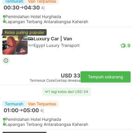
Termurah
Van Terpantas
00:30
04:30
4j
Pemindahan Hotel Hurghada
Lapangan Terbang Antarabangsa Kaherah
Kelas paling popular
Luxury Car | Van
3.9
Egypt Luxury Transport
USD 33
Tempah sekarang
Termasuk Cukai
|
setiap dewasa
1 lagi kelas dari USD 34
Termurah
Van Terpantas
01:00
05:00
4j
Pemindahan Hotel Hurghada
Lapangan Terbang Antarabangsa Kaherah