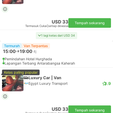
USD 33
Tempah sekarang
Termasuk Cukai
|
setiap dewasa
1 lagi kelas dari USD 34
Termurah
Van Terpantas
15:00
19:00
4j
Pemindahan Hotel Hurghada
Lapangan Terbang Antarabangsa Kaherah
Kelas paling popular
Luxury Car | Van
3.9
Egypt Luxury Transport
USD 33
Tempah sekarang