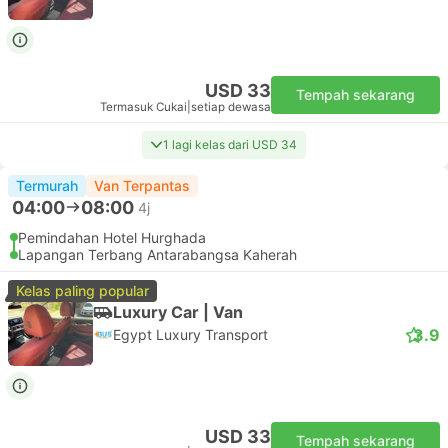
USD 33
Tempah sekarang
Termasuk Cukai
|
setiap dewasa
1 lagi kelas dari USD 34
Termurah
Van Terpantas
04:00
08:00
4j
Pemindahan Hotel Hurghada
Lapangan Terbang Antarabangsa Kaherah
Kelas paling popular
Luxury Car | Van
3.9
Egypt Luxury Transport
USD 33
Tempah sekarang