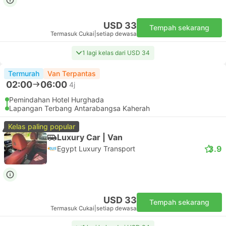
USD 33
Tempah sekarang
Termasuk Cukai
|
setiap dewasa
1 lagi kelas dari USD 34
Termurah
Van Terpantas
02:00
06:00
4j
Pemindahan Hotel Hurghada
Lapangan Terbang Antarabangsa Kaherah
Kelas paling popular
Luxury Car | Van
3.9
Egypt Luxury Transport
USD 33
Tempah sekarang
Termasuk Cukai
|
setiap dewasa