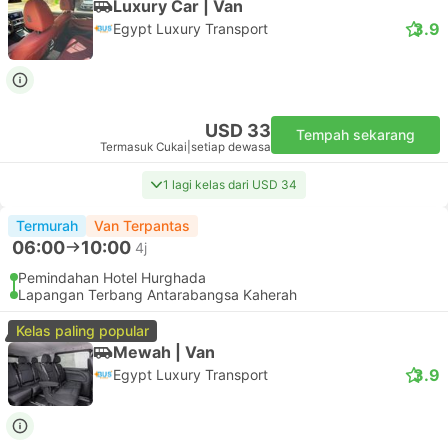
Luxury Car | Van
3.9
Egypt Luxury Transport
USD 33
Tempah sekarang
Termasuk Cukai
|
setiap dewasa
1 lagi kelas dari USD 34
Termurah
Van Terpantas
06:00
10:00
4j
Pemindahan Hotel Hurghada
Lapangan Terbang Antarabangsa Kaherah
Kelas paling popular
Mewah | Van
3.9
Egypt Luxury Transport