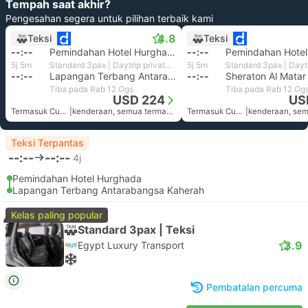
Tempah saat akhir?
Pengesahan segera untuk pilihan terbaik kami
4.8
Teksi
Teksi
--:--
Pemindahan Hotel Hurghada
--:--
5j 5m
Standard 3pax | Daytrip private transfer with English speaking driver
5j 5m
--:--
Lapangan Terbang Antarabangsa Kaherah
--:--
Tiba pada Rab 12 Ogs
Tiba pada Rab 12 Og
USD 224
US
Termasuk Cukai
|
kenderaan, semua termasuk
Termasuk Cukai
|
Teksi Terpantas
--:--
--:--
4j
Pemindahan Hotel Hurghada
Lapangan Terbang Antarabangsa Kaherah
Kelas paling popular
Standard 3pax | Teksi
3.9
Egypt Luxury Transport
Pembatalan percuma