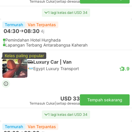
Termasuk Cukai
|
setiap dewasa
1 lagi kelas dari USD 34
Termurah
Van Terpantas
04:30
08:30
4j
Pemindahan Hotel Hurghada
Lapangan Terbang Antarabangsa Kaherah
Kelas paling popular
Luxury Car | Van
3.9
Egypt Luxury Transport
USD 33
Tempah sekarang
Termasuk Cukai
|
setiap dewasa
1 lagi kelas dari USD 34
Termurah
Van Terpantas