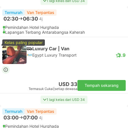
1 lagi kelas dari USD 34
Termurah
Van Terpantas
02:30
06:30
4j
Pemindahan Hotel Hurghada
Lapangan Terbang Antarabangsa Kaherah
Kelas paling popular
Luxury Car | Van
3.9
Egypt Luxury Transport
USD 33
Tempah sekarang
Termasuk Cukai
|
setiap dewasa
1 lagi kelas dari USD 34
Termurah
Van Terpantas
03:00
07:00
4j
Pemindahan Hotel Hurghada