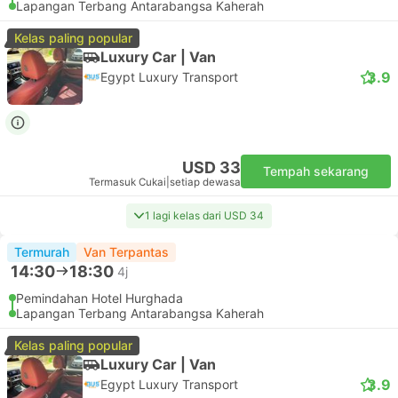
Lapangan Terbang Antarabangsa Kaherah
Kelas paling popular
Luxury Car | Van
3.9
Egypt Luxury Transport
USD 33
Tempah sekarang
Termasuk Cukai
|
setiap dewasa
1 lagi kelas dari USD 34
Termurah
Van Terpantas
14:30
18:30
4j
Pemindahan Hotel Hurghada
Lapangan Terbang Antarabangsa Kaherah
Kelas paling popular
Luxury Car | Van
3.9
Egypt Luxury Transport