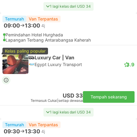
1 lagi kelas dari USD 34
Termurah
Van Terpantas
09:00
13:00
4j
Pemindahan Hotel Hurghada
Lapangan Terbang Antarabangsa Kaherah
Kelas paling popular
Luxury Car | Van
3.9
Egypt Luxury Transport
USD 33
Tempah sekarang
Termasuk Cukai
|
setiap dewasa
1 lagi kelas dari USD 34
Termurah
Van Terpantas
09:30
13:30
4j