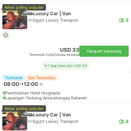
Kelas paling popular
Luxury Car | Van
3.9
Egypt Luxury Transport
USD 33
Tempah sekarang
Termasuk Cukai
|
setiap dewasa
1 lagi kelas dari USD 34
Termurah
Van Terpantas
08:00
12:00
4j
Pemindahan Hotel Hurghada
Lapangan Terbang Antarabangsa Kaherah
Kelas paling popular
Luxury Car | Van
3.9
Egypt Luxury Transport