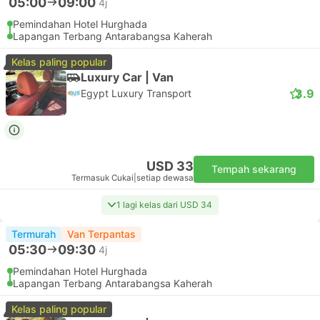
05:00
09:00
4j
Pemindahan Hotel Hurghada
Lapangan Terbang Antarabangsa Kaherah
Kelas paling popular
Luxury Car | Van
3.9
Egypt Luxury Transport
USD 33
Tempah sekarang
Termasuk Cukai
|
setiap dewasa
1 lagi kelas dari USD 34
Termurah
Van Terpantas
05:30
09:30
4j
Pemindahan Hotel Hurghada
Lapangan Terbang Antarabangsa Kaherah
Kelas paling popular