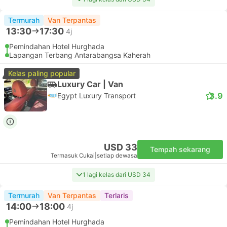
Termurah
Van Terpantas
13:30
17:30
4j
Pemindahan Hotel Hurghada
Lapangan Terbang Antarabangsa Kaherah
Kelas paling popular
Luxury Car | Van
3.9
Egypt Luxury Transport
USD 33
Tempah sekarang
Termasuk Cukai
|
setiap dewasa
1 lagi kelas dari USD 34
Termurah
Van Terpantas
Terlaris
14:00
18:00
4j
Pemindahan Hotel Hurghada