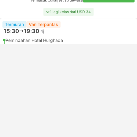
Termasuk Cukai
|
setiap dewasa
1 lagi kelas dari USD 34
Termurah
Van Terpantas
15:30
19:30
4j
Pemindahan Hotel Hurghada
Lapangan Terbang Antarabangsa Kaherah
Kelas paling popular
Luxury Car | Van
3.9
Egypt Luxury Transport
USD 33
Tempah sekarang
Termasuk Cukai
|
setiap dewasa
1 lagi kelas dari USD 34
Termurah
Van Terpantas
16:00
20:00
4j