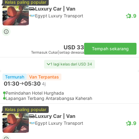
Kelas paling popular
Luxury Car | Van
3.9
Egypt Luxury Transport
USD 33
Tempah sekarang
Termasuk Cukai
|
setiap dewasa
1 lagi kelas dari USD 34
Termurah
Van Terpantas
01:30
05:30
4j
Pemindahan Hotel Hurghada
Lapangan Terbang Antarabangsa Kaherah
Kelas paling popular
Luxury Car | Van
3.9
Egypt Luxury Transport