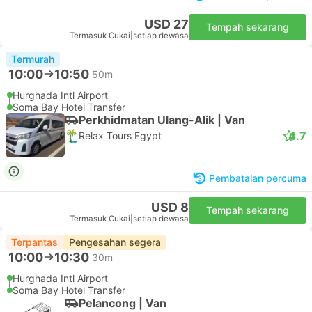
USD 27
Tempah sekarang
Termasuk Cukai
|
setiap dewasa
Termurah
10:00
10:50
50m
Hurghada Intl Airport
Soma Bay Hotel Transfer
Perkhidmatan Ulang-Alik | Van
4.7
Relax Tours Egypt
Pembatalan percuma
USD 8
Tempah sekarang
Termasuk Cukai
|
setiap dewasa
Terpantas
Pengesahan segera
10:00
10:30
30m
Hurghada Intl Airport
Soma Bay Hotel Transfer
Pelancong | Van