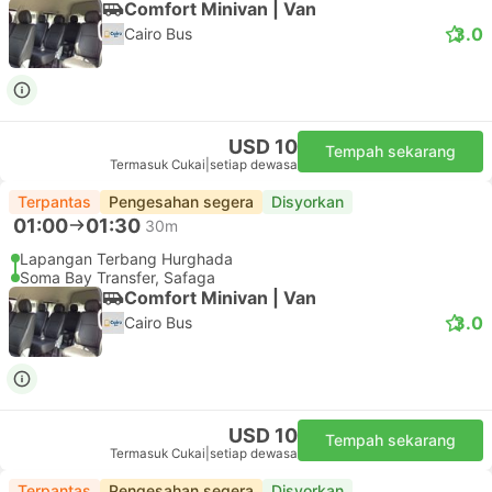
Comfort Minivan | Van
3.0
Cairo Bus
USD 10
Tempah sekarang
Termasuk Cukai
|
setiap dewasa
Terpantas
Pengesahan segera
Disyorkan
01:00
01:30
30m
Lapangan Terbang Hurghada
Soma Bay Transfer, Safaga
Comfort Minivan | Van
3.0
Cairo Bus
USD 10
Tempah sekarang
Termasuk Cukai
|
setiap dewasa
Terpantas
Pengesahan segera
Disyorkan