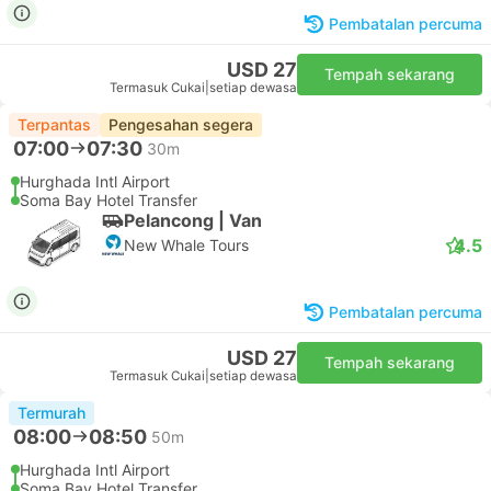
Pembatalan percuma
USD 27
Tempah sekarang
Termasuk Cukai
|
setiap dewasa
Terpantas
Pengesahan segera
07:00
07:30
30m
Hurghada Intl Airport
Soma Bay Hotel Transfer
Pelancong | Van
4.5
New Whale Tours
Pembatalan percuma
USD 27
Tempah sekarang
Termasuk Cukai
|
setiap dewasa
Termurah
08:00
08:50
50m
Hurghada Intl Airport
Soma Bay Hotel Transfer