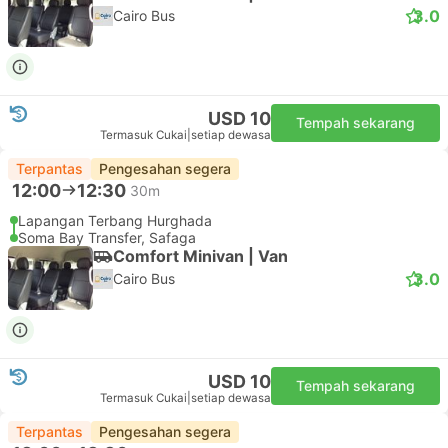
3.0
Cairo Bus
USD 10
Tempah sekarang
Termasuk Cukai
|
setiap dewasa
Terpantas
Pengesahan segera
12:00
12:30
30m
Lapangan Terbang Hurghada
Soma Bay Transfer, Safaga
Comfort Minivan | Van
3.0
Cairo Bus
USD 10
Tempah sekarang
Termasuk Cukai
|
setiap dewasa
Terpantas
Pengesahan segera