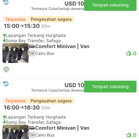
USD 10
Tempah sekarang
Termasuk Cukai
|
setiap dewasa
Terpantas
Pengesahan segera
15:00
15:30
30m
Lapangan Terbang Hurghada
Soma Bay Transfer, Safaga
Comfort Minivan | Van
3.0
Cairo Bus
USD 10
Tempah sekarang
Termasuk Cukai
|
setiap dewasa
Terpantas
Pengesahan segera
16:00
16:30
30m
Lapangan Terbang Hurghada
Soma Bay Transfer, Safaga
Comfort Minivan | Van
3.0
Cairo Bus