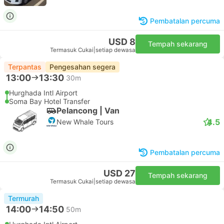
Pembatalan percuma
USD 8
Tempah sekarang
Termasuk Cukai
|
setiap dewasa
Terpantas
Pengesahan segera
13:00
13:30
30m
Hurghada Intl Airport
Soma Bay Hotel Transfer
Pelancong | Van
4.5
New Whale Tours
Pembatalan percuma
USD 27
Tempah sekarang
Termasuk Cukai
|
setiap dewasa
Termurah
14:00
14:50
50m