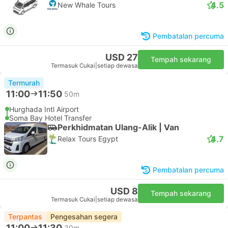
4.5
New Whale Tours
Pembatalan percuma
USD 27
Tempah sekarang
Termasuk Cukai
|
setiap dewasa
Termurah
11:00
11:50
50m
Hurghada Intl Airport
Soma Bay Hotel Transfer
Perkhidmatan Ulang-Alik | Van
4.7
Relax Tours Egypt
Pembatalan percuma
USD 8
Tempah sekarang
Termasuk Cukai
|
setiap dewasa
Terpantas
Pengesahan segera
11:00
11:30
30m