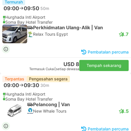
Termurah
09:00
09:50
50m
Hurghada Intl Airport
Soma Bay Hotel Transfer
Perkhidmatan Ulang-Alik | Van
4.7
Relax Tours Egypt
Pembatalan percuma
USD 8
Tempah sekarang
Termasuk Cukai
|
setiap dewasa
Terpantas
Pengesahan segera
09:00
09:30
30m
Hurghada Intl Airport
Soma Bay Hotel Transfer
Pelancong | Van
4.5
New Whale Tours
Pembatalan percuma