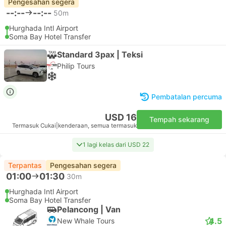
Pengesahan segera
--:--
--:--
50m
Hurghada Intl Airport
Soma Bay Hotel Transfer
Standard 3pax | Teksi
Philip Tours
Pembatalan percuma
USD 16
Tempah sekarang
Termasuk Cukai
|
kenderaan, semua termasuk
1 lagi kelas dari USD 22
Terpantas
Pengesahan segera
01:00
01:30
30m
Hurghada Intl Airport
Soma Bay Hotel Transfer
Pelancong | Van
4.5
New Whale Tours