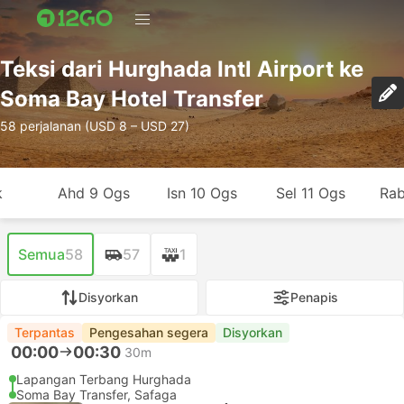
Teksi dari Hurghada Intl Airport ke
Soma Bay Hotel Transfer
58 perjalanan (USD 8 – USD 27)
k
Ahd 9 Ogs
Isn 10 Ogs
Sel 11 Ogs
Rab
Semua
58
57
1
Disyorkan
Penapis
Terpantas
Pengesahan segera
Disyorkan
00:00
00:30
30m
Lapangan Terbang Hurghada
Soma Bay Transfer, Safaga