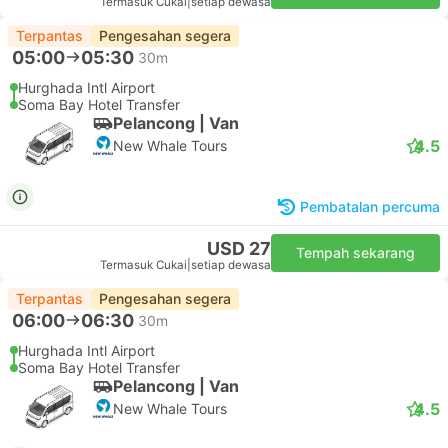
Termasuk Cukai
|
setiap dewasa
Terpantas
Pengesahan segera
05:00
05:30
30m
Hurghada Intl Airport
Soma Bay Hotel Transfer
Pelancong | Van
4.5
New Whale Tours
Pembatalan percuma
USD 27
Tempah sekarang
Termasuk Cukai
|
setiap dewasa
Terpantas
Pengesahan segera
06:00
06:30
30m
Hurghada Intl Airport
Soma Bay Hotel Transfer
Pelancong | Van
4.5
New Whale Tours