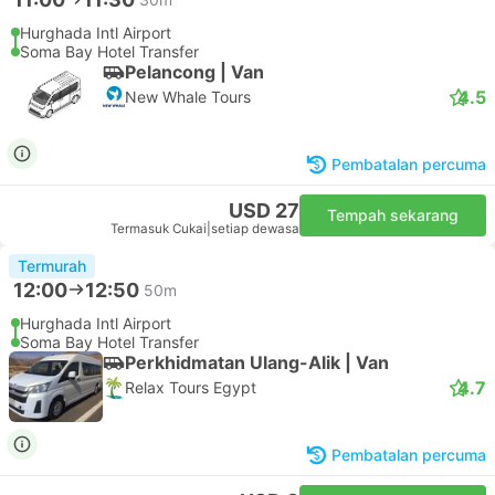
Hurghada Intl Airport
Soma Bay Hotel Transfer
Pelancong | Van
4.5
New Whale Tours
Pembatalan percuma
USD 27
Tempah sekarang
Termasuk Cukai
|
setiap dewasa
Termurah
12:00
12:50
50m
Hurghada Intl Airport
Soma Bay Hotel Transfer
Perkhidmatan Ulang-Alik | Van
4.7
Relax Tours Egypt
Pembatalan percuma