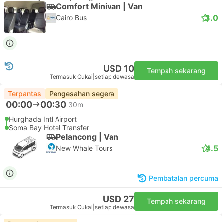
Comfort Minivan | Van
3.0
Cairo Bus
USD 10
Tempah sekarang
Termasuk Cukai
|
setiap dewasa
Terpantas
Pengesahan segera
00:00
00:30
30m
Hurghada Intl Airport
Soma Bay Hotel Transfer
Pelancong | Van
4.5
New Whale Tours
Pembatalan percuma
USD 27
Tempah sekarang
Termasuk Cukai
|
setiap dewasa