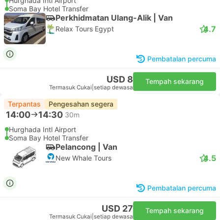
Hurghada Intl Airport
Soma Bay Hotel Transfer
Perkhidmatan Ulang-Alik | Van
4.7
Relax Tours Egypt
Pembatalan percuma
USD 8
Tempah sekarang
Termasuk Cukai
|
setiap dewasa
Terpantas
Pengesahan segera
14:00
14:30
30m
Hurghada Intl Airport
Soma Bay Hotel Transfer
Pelancong | Van
4.5
New Whale Tours
Pembatalan percuma
USD 27
Tempah sekarang
Termasuk Cukai
|
setiap dewasa