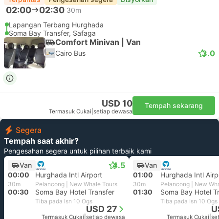
02:00
02:30
30m
Lapangan Terbang Hurghada
Soma Bay Transfer, Safaga
Comfort Minivan | Van
3.0
Cairo Bus
USD 10
Tempah sekarang
Termasuk Cukai
|
setiap dewasa
Segera
Tempah saat akhir?
Pengesahan segera untuk pilihan terbaik kami
4.5
Van
Van
00:00
Hurghada Intl Airport
01:00
Hurghada Intl Airp
30m
Pelancong | New Whale Tours
30m
Pelancong | New Wha
00:30
Soma Bay Hotel Transfer
01:30
Soma Bay Hotel Tr
Tiba pada Isn 10 Ogs
Tiba pada Isn 10 Ogs
USD 27
U
Termasuk Cukai
|
setiap dewasa
Termasuk Cukai
|
se