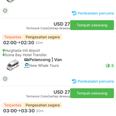
Pembatalan percuma
USD 27
Tempah sekarang
Termasuk Cukai
|
setiap dewasa
Terpantas
Pengesahan segera
02:00
02:30
30m
Hurghada Intl Airport
Soma Bay Hotel Transfer
Pelancong | Van
4.5
New Whale Tours
Pembatalan percuma
USD 27
Tempah sekarang
Termasuk Cukai
|
setiap dewasa
Terpantas
Pengesahan segera
03:00
03:30
30m