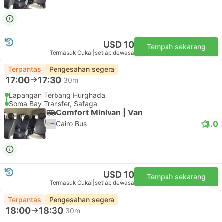
USD 10
Tempah sekarang
Termasuk Cukai
|
setiap dewasa
Terpantas
Pengesahan segera
17:00
17:30
30m
Lapangan Terbang Hurghada
Soma Bay Transfer, Safaga
Comfort Minivan | Van
3.0
Cairo Bus
USD 10
Tempah sekarang
Termasuk Cukai
|
setiap dewasa
Terpantas
Pengesahan segera
18:00
18:30
30m