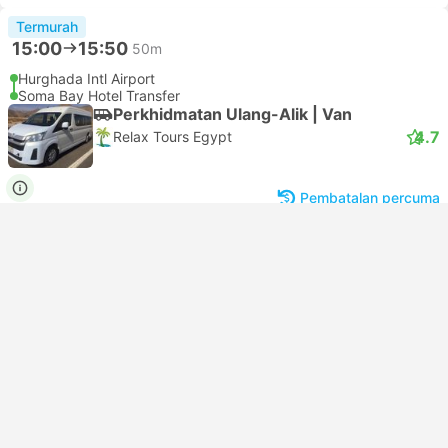
Termurah
15:00
15:50
50m
Hurghada Intl Airport
Soma Bay Hotel Transfer
Perkhidmatan Ulang-Alik | Van
4.7
Relax Tours Egypt
Pembatalan percuma
USD 8
Tempah sekarang
Termasuk Cukai
|
setiap dewasa
Terpantas
Pengesahan segera
15:00
15:30
30m
Hurghada Intl Airport
Soma Bay Hotel Transfer
Pelancong | Van
4.5
New Whale Tours