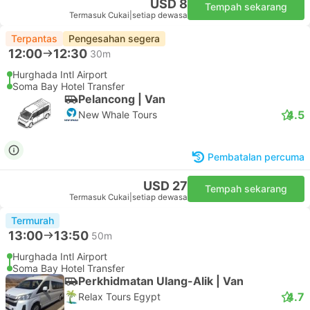
USD 8
Tempah sekarang
Termasuk Cukai
|
setiap dewasa
Terpantas
Pengesahan segera
12:00
12:30
30m
Hurghada Intl Airport
Soma Bay Hotel Transfer
Pelancong | Van
4.5
New Whale Tours
Pembatalan percuma
USD 27
Tempah sekarang
Termasuk Cukai
|
setiap dewasa
Termurah
13:00
13:50
50m
Hurghada Intl Airport
Soma Bay Hotel Transfer
Perkhidmatan Ulang-Alik | Van
4.7
Relax Tours Egypt