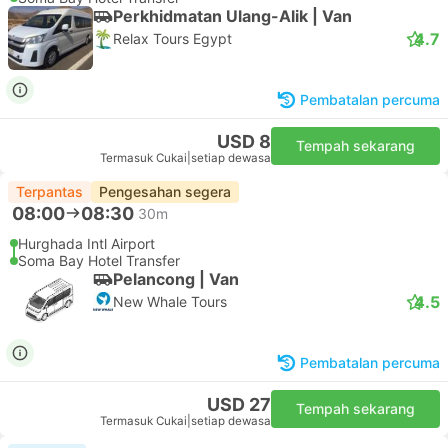
Perkhidmatan Ulang-Alik | Van
4.7
Relax Tours Egypt
Pembatalan percuma
USD 8
Tempah sekarang
Termasuk Cukai
|
setiap dewasa
Terpantas
Pengesahan segera
08:00
08:30
30m
Hurghada Intl Airport
Soma Bay Hotel Transfer
Pelancong | Van
4.5
New Whale Tours
Pembatalan percuma
USD 27
Tempah sekarang
Termasuk Cukai
|
setiap dewasa