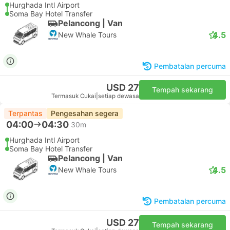
Hurghada Intl Airport
Soma Bay Hotel Transfer
Pelancong | Van
4.5
New Whale Tours
Pembatalan percuma
USD 27
Tempah sekarang
Termasuk Cukai
|
setiap dewasa
Terpantas
Pengesahan segera
04:00
04:30
30m
Hurghada Intl Airport
Soma Bay Hotel Transfer
Pelancong | Van
4.5
New Whale Tours
Pembatalan percuma
USD 27
Tempah sekarang