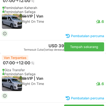
07:00
12:00
5j
Pemindahan Kaherah
Pemindahan Safaga
VIP | Van
4.6
Right On Time
Pembatalan percuma
USD 39
Tempah sekarang
Termasuk Cukai
|
setiap dewasa
Van Terpantas
07:00
12:00
5j
Giza Transfer
Pemindahan Safaga
VIP | Van
4.6
Right On Time
Pembatalan percuma