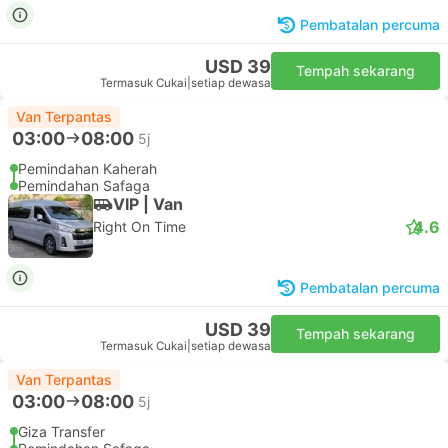
Pembatalan percuma
USD 39
Tempah sekarang
Termasuk Cukai
|
setiap dewasa
Van Terpantas
03:00
08:00
5j
Pemindahan Kaherah
Pemindahan Safaga
VIP | Van
4.6
Right On Time
Pembatalan percuma
USD 39
Tempah sekarang
Termasuk Cukai
|
setiap dewasa
Van Terpantas
03:00
08:00
5j
Giza Transfer