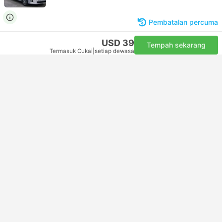
Pembatalan percuma
USD 39
Tempah sekarang
Termasuk Cukai
|
setiap dewasa
Van Terpantas
09:00
14:00
5j
Pemindahan Kaherah
Pemindahan Safaga
VIP | Van
4.6
Right On Time
Pembatalan percuma
USD 39
Tempah sekarang
Termasuk Cukai
|
setiap dewasa
Van Terpantas
09:00
14:00
5j