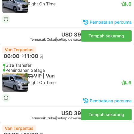
4.6
Right On Time
Pembatalan percuma
USD 39
Tempah sekarang
Termasuk Cukai
|
setiap dewasa
Van Terpantas
06:00
11:00
5j
Giza Transfer
Pemindahan Safaga
VIP | Van
4.6
Right On Time
Pembatalan percuma
USD 39
Tempah sekarang
Termasuk Cukai
|
setiap dewasa
Van Terpantas