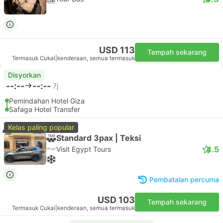
USD 113
Tempah sekarang
Termasuk Cukai
|
kenderaan, semua termasuk
Disyorkan
--:--
--:--
7j
Pemindahan Hotel Giza
Safaga Hotel Transfer
Kelas paling popular
Standard 3pax | Teksi
4.5
Visit Egypt Tours
Pembatalan percuma
USD 103
Tempah sekarang
Termasuk Cukai
|
kenderaan, semua termasuk