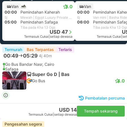
5.0
Van
Van
00:00
Pemindahan Kaherah
00:00
Pemindahan Kahe
5j
Mewah | Egypt Luxury Private Transfer
6j
Van mini | Basha Ride
05:00
Pemindahan Safaga
06:00
Pemindahan Safa
Tiba pada Kha 13 Ogs
Tiba pada Kha 13 Og
USD 47
U
Termasuk Cukai
|
setiap dewasa
Termasuk Cukai
|
se
Termurah
Bas Terpantas
Terlaris
00:49
05:29
4j 40m
Go Bus Bandar Nasr, Cairo
Safaga
Super Go D | Bas
4.0
Go Bus
Pembatalan percuma
USD 14
Tempah sekarang
Termasuk Cukai
|
setiap dewasa
Pengesahan segera