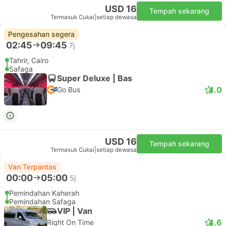
USD 16
Tempah sekarang
Termasuk Cukai
|
setiap dewasa
Pengesahan segera
02:45
09:45
7j
Tahrir, Cairo
Safaga
Super Deluxe | Bas
4.0
Go Bus
USD 16
Tempah sekarang
Termasuk Cukai
|
setiap dewasa
Van Terpantas
00:00
05:00
5j
Pemindahan Kaherah
Pemindahan Safaga
VIP | Van
4.6
Right On Time