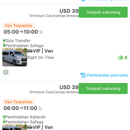
USD 39
Tempah sekarang
Termasuk Cukai
|
setiap dewasa
Van Terpantas
05:00
10:00
5j
Giza Transfer
Pemindahan Safaga
VIP | Van
4.6
Right On Time
Pembatalan percuma
USD 39
Tempah sekarang
Termasuk Cukai
|
setiap dewasa
Van Terpantas
06:00
11:00
5j
Pemindahan Kaherah
Pemindahan Safaga
VIP | Van