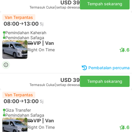
USD 39
Tempah sekarang
Termasuk Cukai
|
setiap dewasa
Van Terpantas
08:00
13:00
5j
Pemindahan Kaherah
Pemindahan Safaga
VIP | Van
4.6
Right On Time
Pembatalan percuma
USD 39
Tempah sekarang
Termasuk Cukai
|
setiap dewasa
Van Terpantas
08:00
13:00
5j
Giza Transfer
Pemindahan Safaga
VIP | Van
4.6
Right On Time