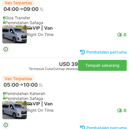
Van Terpantas
04:00
09:00
5j
Giza Transfer
Pemindahan Safaga
VIP | Van
4.6
Right On Time
Pembatalan percuma
USD 39
Tempah sekarang
Termasuk Cukai
|
setiap dewasa
Van Terpantas
05:00
10:00
5j
Pemindahan Kaherah
Pemindahan Safaga
VIP | Van
4.6
Right On Time
Pembatalan percuma