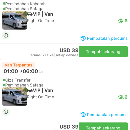
Pemindahan Kaherah
Pemindahan Safaga
VIP | Van
4.6
Right On Time
Pembatalan percuma
USD 39
Tempah sekarang
Termasuk Cukai
|
setiap dewasa
Van Terpantas
01:00
06:00
5j
Giza Transfer
Pemindahan Safaga
VIP | Van
4.6
Right On Time
Pembatalan percuma
USD 39
Tempah sekarang