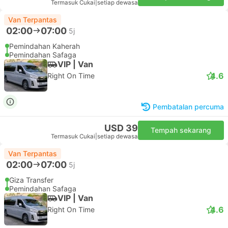
Termasuk Cukai
|
setiap dewasa
Van Terpantas
02:00
07:00
5j
Pemindahan Kaherah
Pemindahan Safaga
VIP | Van
4.6
Right On Time
Pembatalan percuma
USD 39
Tempah sekarang
Termasuk Cukai
|
setiap dewasa
Van Terpantas
02:00
07:00
5j
Giza Transfer
Pemindahan Safaga
VIP | Van
4.6
Right On Time