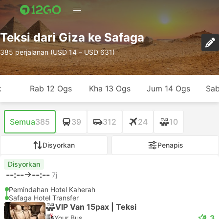
Teksi dari Giza ke Safaga
385 perjalanan (USD 14 – USD 631)
k
Rab 12 Ogs
Kha 13 Ogs
Jum 14 Ogs
Sab
Semua
385
39
312
24
10
Disyorkan
Penapis
Disyorkan
--:--
--:--
7j
Pemindahan Hotel Kaherah
Safaga Hotel Transfer
VIP Van 15pax | Teksi
4.3
Your Bus