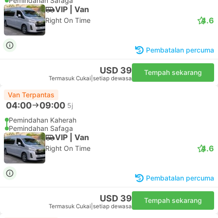
Pemindahan Safaga
VIP | Van
4.6
Right On Time
Pembatalan percuma
USD 39
Tempah sekarang
Termasuk Cukai
|
setiap dewasa
Van Terpantas
04:00
09:00
5j
Pemindahan Kaherah
Pemindahan Safaga
VIP | Van
4.6
Right On Time
Pembatalan percuma
USD 39
Tempah sekarang
Termasuk Cukai
|
setiap dewasa