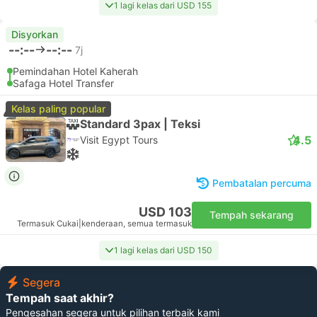
1 lagi kelas dari USD 155
Disyorkan
--:--
--:--
7j
Pemindahan Hotel Kaherah
Safaga Hotel Transfer
Kelas paling popular
Standard 3pax | Teksi
4.5
Visit Egypt Tours
Pembatalan percuma
USD 103
Tempah sekarang
Termasuk Cukai
|
kenderaan, semua termasuk
1 lagi kelas dari USD 150
Segera
Tempah saat akhir?
Pengesahan segera untuk pilihan terbaik kami