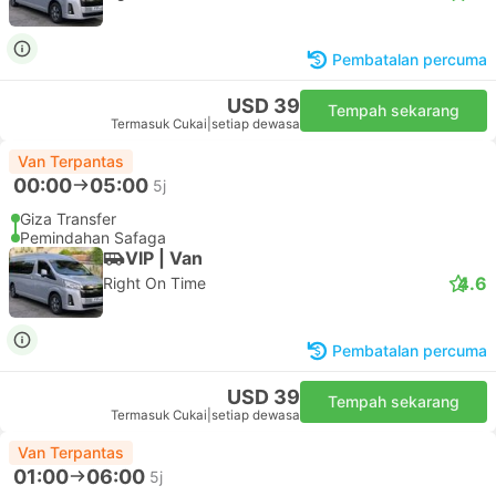
Pembatalan percuma
USD 39
Tempah sekarang
Termasuk Cukai
|
setiap dewasa
Van Terpantas
00:00
05:00
5j
Giza Transfer
Pemindahan Safaga
VIP | Van
4.6
Right On Time
Pembatalan percuma
USD 39
Tempah sekarang
Termasuk Cukai
|
setiap dewasa
Van Terpantas
01:00
06:00
5j