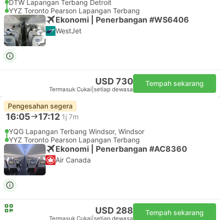
DTW Lapangan Terbang Detroit
YYZ Toronto Pearson Lapangan Terbang
Ekonomi | Penerbangan #WS6406
WestJet
USD 730
Tempah sekarang
Termasuk Cukai
|
setiap dewasa
Pengesahan segera
16:05
17:12
1j 7m
YQG Lapangan Terbang Windsor, Windsor
YYZ Toronto Pearson Lapangan Terbang
Ekonomi | Penerbangan #AC8360
Air Canada
USD 288
Tempah sekarang
Termasuk Cukai
|
setiap dewasa