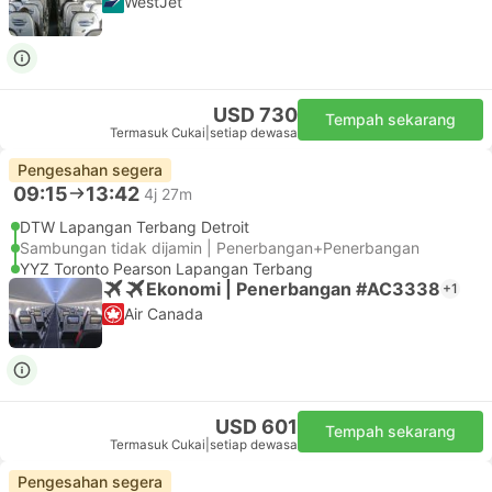
WestJet
USD 730
Tempah sekarang
Termasuk Cukai
|
setiap dewasa
Pengesahan segera
09:15
13:42
4j 27m
DTW Lapangan Terbang Detroit
Sambungan tidak dijamin | Penerbangan+Penerbangan
YYZ Toronto Pearson Lapangan Terbang
Ekonomi | Penerbangan #AC3338
+1
Air Canada
USD 601
Tempah sekarang
Termasuk Cukai
|
setiap dewasa
Pengesahan segera