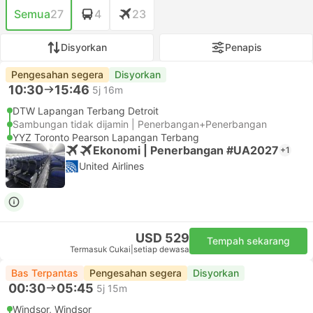
Semua
27
4
23
Disyorkan
Penapis
Pengesahan segera
Disyorkan
10:30
15:46
5j 16m
DTW Lapangan Terbang Detroit
Sambungan tidak dijamin | Penerbangan+Penerbangan
YYZ Toronto Pearson Lapangan Terbang
Ekonomi | Penerbangan #UA2027
+1
United Airlines
USD 529
Tempah sekarang
Termasuk Cukai
|
setiap dewasa
Bas Terpantas
Pengesahan segera
Disyorkan
00:30
05:45
5j 15m
Windsor, Windsor