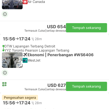
Air Canada
USD 654
Tempah sekarang
Termasuk Cukai
|
setiap dewasa
15:56
17:24
1j 28m
DTW Lapangan Terbang Detroit
YYZ Toronto Pearson Lapangan Terbang
Ekonomi | Penerbangan #WS6406
WestJet
USD 627
Tempah sekarang
Termasuk Cukai
|
setiap dewasa
Pengesahan segera
15:56
17:24
1j 28m