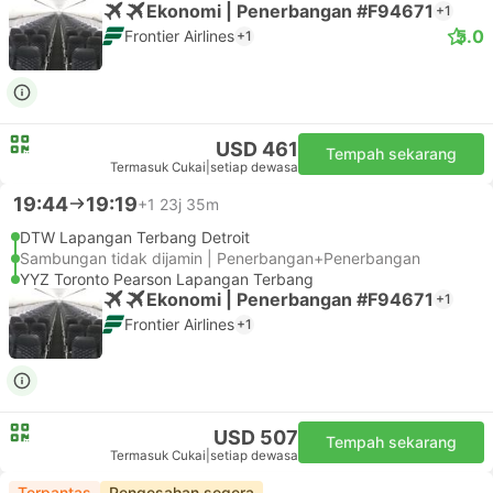
Ekonomi | Penerbangan #F94671
+1
5.0
Frontier Airlines
+1
USD 461
Tempah sekarang
Termasuk Cukai
|
setiap dewasa
19:44
19:19
+1
23j 35m
DTW Lapangan Terbang Detroit
Sambungan tidak dijamin | Penerbangan+Penerbangan
YYZ Toronto Pearson Lapangan Terbang
Ekonomi | Penerbangan #F94671
+1
Frontier Airlines
+1
USD 507
Tempah sekarang
Termasuk Cukai
|
setiap dewasa
Terpantas
Pengesahan segera