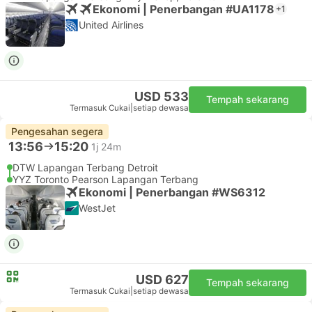
Ekonomi | Penerbangan #UA1178
+1
United Airlines
USD 533
Tempah sekarang
Termasuk Cukai
|
setiap dewasa
Pengesahan segera
13:56
15:20
1j 24m
DTW Lapangan Terbang Detroit
YYZ Toronto Pearson Lapangan Terbang
Ekonomi | Penerbangan #WS6312
WestJet
USD 627
Tempah sekarang
Termasuk Cukai
|
setiap dewasa