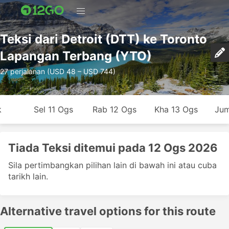
Teksi dari Detroit (DTT) ke Toronto
Lapangan Terbang (YTO)
27 perjalanan (USD 48 – USD 744)
k
Sel 11 Ogs
Rab 12 Ogs
Kha 13 Ogs
Jum
Tiada Teksi ditemui pada 12 Ogs 2026
Sila pertimbangkan pilihan lain di bawah ini atau cuba
tarikh lain.
Alternative travel options for this route