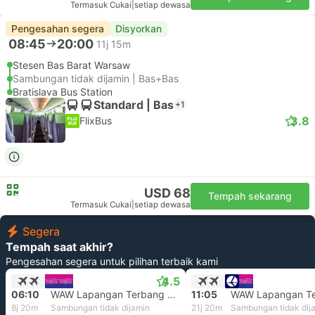
Termasuk Cukai
|
setiap dewasa
Pengesahan segera
Disyorkan
08:45
20:00
11j 15m
Stesen Bas Barat Warsaw
Sambungan tidak dijamin | Bas+Bas
Bratislava Bus Station
Standard | Bas
+1
3.8
FlixBus
USD 68
Tempah sekarang
Termasuk Cukai
|
setiap dewasa
Segera
Tempah saat akhir?
Pengesahan segera untuk pilihan terbaik kami
4.5
06:10
WAW Lapangan Terbang Warsaw Chopin, Warsaw LapanganTerbang
11:05
8j 20m
Sambungan tidak dijamin
21j 20m
Sambungan tidak dij