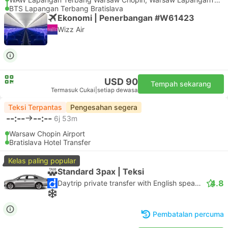
BTS Lapangan Terbang Bratislava
Ekonomi | Penerbangan #W61423
Wizz Air
USD 90
Tempah sekarang
Termasuk Cukai
|
setiap dewasa
Teksi Terpantas
Pengesahan segera
--:--
--:--
6j 53m
Warsaw Chopin Airport
Bratislava Hotel Transfer
Kelas paling popular
Standard 3pax | Teksi
4.8
Daytrip private transfer with English speaking driver
Pembatalan percuma