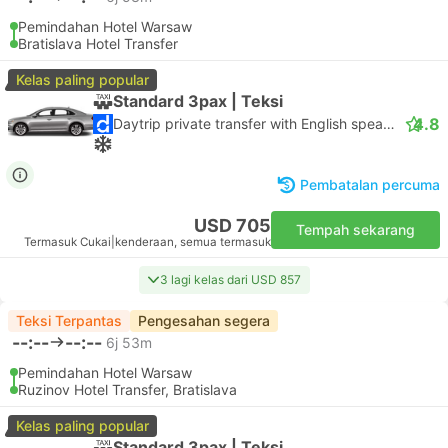
Pemindahan Hotel Warsaw
Bratislava Hotel Transfer
Kelas paling popular
Standard 3pax | Teksi
4.8
Daytrip private transfer with English speaking driver
Pembatalan percuma
USD 705
Tempah sekarang
Termasuk Cukai
|
kenderaan, semua termasuk
3 lagi kelas dari USD 857
Teksi Terpantas
Pengesahan segera
--:--
--:--
6j 53m
Pemindahan Hotel Warsaw
Ruzinov Hotel Transfer, Bratislava
Kelas paling popular
Standard 3pax | Teksi