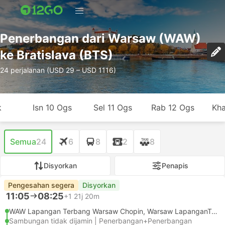
Penerbangan dari Warsaw (WAW)
ke Bratislava (BTS)
24 perjalanan (USD 29 – USD 1116)
k
Isn 10 Ogs
Sel 11 Ogs
Rab 12 Ogs
Kha
Semua
24
6
8
2
8
Disyorkan
Penapis
Pengesahan segera
Disyorkan
11:05
08:25
+1
21j 20m
WAW Lapangan Terbang Warsaw Chopin, Warsaw LapanganTerbang
Sambungan tidak dijamin | Penerbangan+Penerbangan