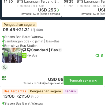
14:30
BTS Lapangan Terbang Bratislava
08:25
Tiba pada Sel 11 Ogs
+ 1 hari
Tiba pada Rab 12 Og
USD 255
US
Termasuk Cukai
|
setiap dewasa
Termasuk Cukai
|
se
Pengesahan segera
08:45
21:31
12j 46m
Stesen Bas Barat Warsaw
Sambungan tidak dijamin | Bas+Bas
Bratislava Bus Station
Standard | Bas
+1
3.8
FlixBus
USD 68
Tempah sekarang
Termasuk Cukai
|
setiap dewasa
Bas Terpantas
Pengesahan segera
Terlaris
13:00
21:50
8j 50m
Stesen Bas Barat Warsaw