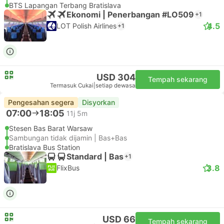
BTS Lapangan Terbang Bratislava
Ekonomi | Penerbangan #LO509
+1
4.5
LOT Polish Airlines
+1
USD 304
Tempah sekarang
Termasuk Cukai
|
setiap dewasa
Pengesahan segera
Disyorkan
07:00
18:05
11j 5m
Stesen Bas Barat Warsaw
Sambungan tidak dijamin | Bas+Bas
Bratislava Bus Station
Standard | Bas
+1
3.8
FlixBus
USD 66
Tempah sekarang