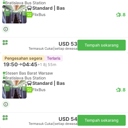
Bratislava Bus Station
Standard | Bas
3.8
FlixBus
USD 53
Tempah sekarang
Termasuk Cukai
|
setiap dewasa
Pengesahan segera
Terlaris
19:50
04:45
+1
8j 55m
Stesen Bas Barat Warsaw
Bratislava Bus Station
Standard | Bas
3.8
FlixBus
USD 54
Tempah sekarang
Termasuk Cukai
|
setiap dewasa