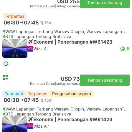
USD 255
Tempah sekarang
Termasuk Cukai
|
setiap dewasa
Terpantas
06:30
07:45
1j 15m
WAW Lapangan Terbang Warsaw Chopin, Warsaw LapanganTerbang
BTS Lapangan Terbang Bratislava
Ekonomi | Penerbangan #W61423
4.5
Wizz Air
USD 73
Tempah sekarang
Termasuk Cukai
|
setiap dewasa
Termurah
Terpantas
Pengesahan segera
06:30
07:45
1j 15m
WAW Lapangan Terbang Warsaw Chopin, Warsaw LapanganTerbang
BTS Lapangan Terbang Bratislava
Ekonomi | Penerbangan #W61423
Wizz Air