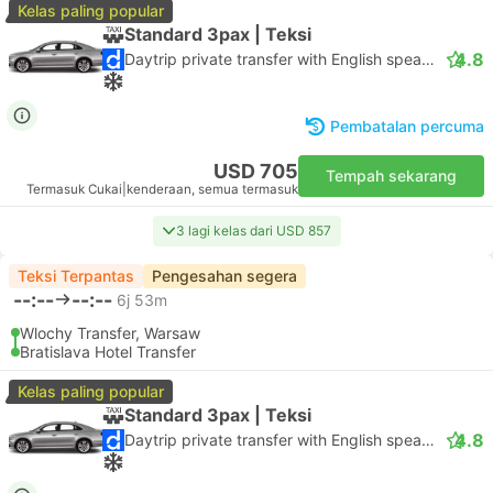
Kelas paling popular
Standard 3pax | Teksi
4.8
Daytrip private transfer with English speaking driver
Pembatalan percuma
USD 705
Tempah sekarang
Termasuk Cukai
|
kenderaan, semua termasuk
3 lagi kelas dari USD 857
Teksi Terpantas
Pengesahan segera
--:--
--:--
6j 53m
Wlochy Transfer, Warsaw
Bratislava Hotel Transfer
Kelas paling popular
Standard 3pax | Teksi
4.8
Daytrip private transfer with English speaking driver