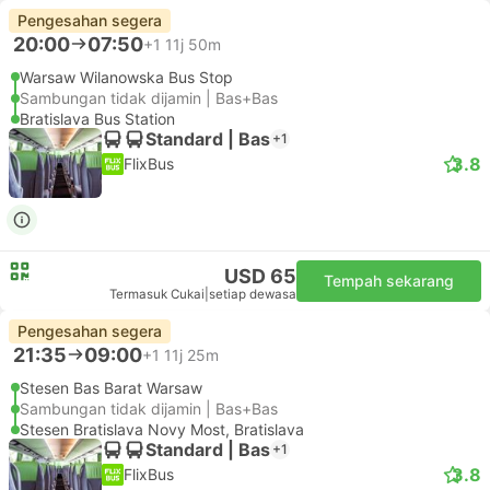
Pengesahan segera
20:00
07:50
+1
11j 50m
Warsaw Wilanowska Bus Stop
Sambungan tidak dijamin | Bas+Bas
Bratislava Bus Station
Standard | Bas
+1
3.8
FlixBus
USD 65
Tempah sekarang
Termasuk Cukai
|
setiap dewasa
Pengesahan segera
21:35
09:00
+1
11j 25m
Stesen Bas Barat Warsaw
Sambungan tidak dijamin | Bas+Bas
Stesen Bratislava Novy Most, Bratislava
Standard | Bas
+1
3.8
FlixBus