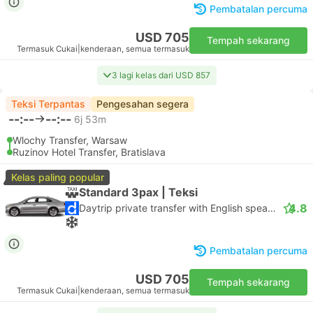
Pembatalan percuma
USD 705
Tempah sekarang
Termasuk Cukai
|
kenderaan, semua termasuk
3 lagi kelas dari USD 857
Teksi Terpantas
Pengesahan segera
--:--
--:--
6j 53m
Wlochy Transfer, Warsaw
Ruzinov Hotel Transfer, Bratislava
Kelas paling popular
Standard 3pax | Teksi
4.8
Daytrip private transfer with English speaking driver
Pembatalan percuma
USD 705
Tempah sekarang
Termasuk Cukai
|
kenderaan, semua termasuk