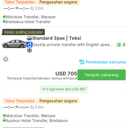
Teksi Terpantas
Pengesahan segera
--:--
--:--
6j 53m
Mokotow Transfer, Warsaw
Bratislava Hotel Transfer
Kelas paling popular
Standard 3pax | Teksi
4.8
Daytrip private transfer with English speaking driver
Pembatalan percuma
USD 705
Tempah sekarang
Termasuk Cukai
|
kenderaan, semua termasuk
3 lagi kelas dari USD 857
Teksi Terpantas
Pengesahan segera
--:--
--:--
6j 53m
Mokotow Transfer, Warsaw
Ruzinov Hotel Transfer, Bratislava