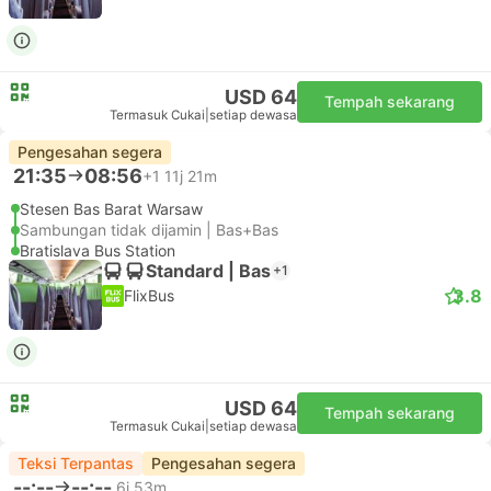
USD 64
Tempah sekarang
Termasuk Cukai
|
setiap dewasa
Pengesahan segera
21:35
08:56
+1
11j 21m
Stesen Bas Barat Warsaw
Sambungan tidak dijamin | Bas+Bas
Bratislava Bus Station
Standard | Bas
+1
3.8
FlixBus
USD 64
Tempah sekarang
Termasuk Cukai
|
setiap dewasa
Teksi Terpantas
Pengesahan segera
--:--
--:--
6j 53m