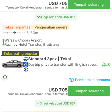
USD 705
Tempah sekarang
Termasuk Cukai
|
kenderaan, semua termasuk
3 lagi kelas dari USD 857
Teksi Terpantas
Pengesahan segera
--:--
--:--
6j 53m
Warsaw Chopin Airport
Ruzinov Hotel Transfer, Bratislava
Kelas paling popular
Standard 3pax | Teksi
4.8
Daytrip private transfer with English speaking driver
Pembatalan percuma
USD 705
Tempah sekarang
Termasuk Cukai
|
kenderaan, semua termasuk
3 lagi kelas dari USD 857