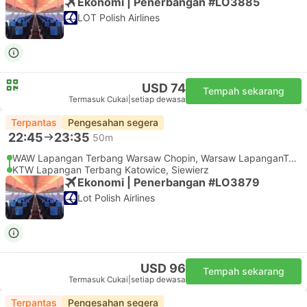
Ekonomi | Penerbangan #LO3885
LOT Polish Airlines
USD 74
Tempah sekarang
Termasuk Cukai
|
setiap dewasa
Terpantas
Pengesahan segera
22:45
23:35
50m
WAW Lapangan Terbang Warsaw Chopin, Warsaw LapanganTerbang
KTW Lapangan Terbang Katowice, Siewierz
Ekonomi | Penerbangan #LO3879
Lot Polish Airlines
USD 96
Tempah sekarang
Termasuk Cukai
|
setiap dewasa
Terpantas
Pengesahan segera