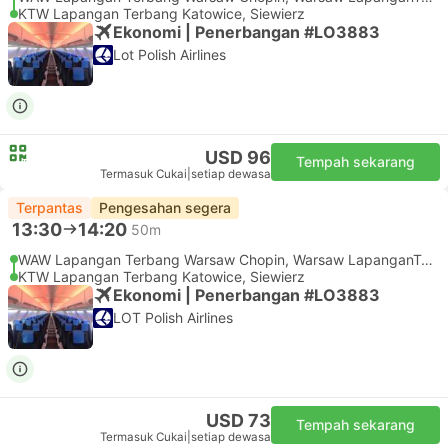
KTW Lapangan Terbang Katowice, Siewierz
Ekonomi | Penerbangan #LO3883
Lot Polish Airlines
USD 96
Tempah sekarang
Termasuk Cukai
|
setiap dewasa
Terpantas
Pengesahan segera
13:30
14:20
50m
WAW Lapangan Terbang Warsaw Chopin, Warsaw LapanganTerbang
KTW Lapangan Terbang Katowice, Siewierz
Ekonomi | Penerbangan #LO3883
LOT Polish Airlines
USD 73
Tempah sekarang
Termasuk Cukai
|
setiap dewasa