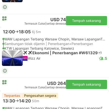
USD 74
Tempah sekarang
Termasuk Cukai
|
setiap dewasa
12:00
18:05
6j 5m
WAW Lapangan Terbang Warsaw Chopin, Warsaw LapanganTerbang
Sambungan tidak dijamin | Penerbangan+Penerbangan
KTW Lapangan Terbang Katowice, Siewierz
Ekonomi | Penerbangan #W61329
+1
4.5
Wizz Air
USD 264
Tempah sekarang
Termasuk Cukai
|
setiap dewasa
Terpantas
Pengesahan segera
13:30
14:20
50m
WAW Lapangan Terbang Warsaw Chopin, Warsaw LapanganTerbang