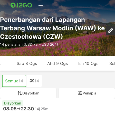
Penerbangan dari Lapangan
Terbang Warsaw Modlin (WAW) ke
Czestochowa (CZW)
14 perjalanan (USD 73 – USD 264)
k
Sab 8 Ogs
Ahd 9 Ogs
Isn 10 Ogs
Se
Semua
14
14
Disyorkan
Penapis
Disyorkan
08:05
22:30
14j 25m