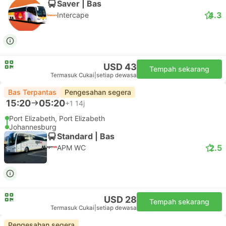
Saver | Bas
4.3
Intercape
USD 43
Tempah sekarang
Termasuk Cukai
|
setiap dewasa
Bas Terpantas
Pengesahan segera
15:20
05:20
+1
14j
Port Elizabeth, Port Elizabeth
Johannesburg
Standard | Bas
2.5
APM WC
USD 28
Tempah sekarang
Termasuk Cukai
|
setiap dewasa
Pengesahan segera