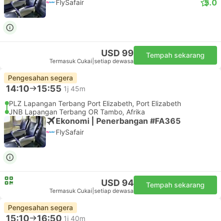
5.0
FlySafair
USD 99
Tempah sekarang
Termasuk Cukai
|
setiap dewasa
Pengesahan segera
14:10
15:55
1j 45m
PLZ Lapangan Terbang Port Elizabeth, Port Elizabeth
JNB Lapangan Terbang OR Tambo, Afrika
Ekonomi | Penerbangan #FA365
FlySafair
USD 94
Tempah sekarang
Termasuk Cukai
|
setiap dewasa
Pengesahan segera
15:10
16:50
1j 40m