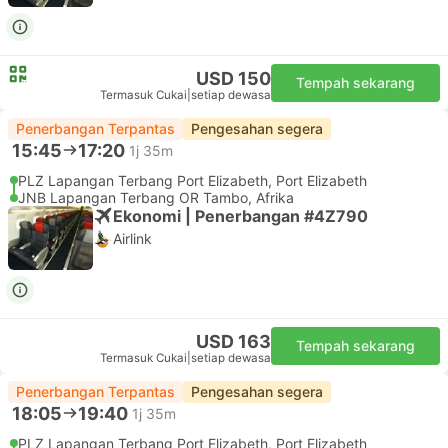
USD 150
Tempah sekarang
Termasuk Cukai
|
setiap dewasa
Penerbangan Terpantas
Pengesahan segera
15:45
17:20
1j 35m
PLZ Lapangan Terbang Port Elizabeth, Port Elizabeth
JNB Lapangan Terbang OR Tambo, Afrika
Ekonomi | Penerbangan #4Z790
Airlink
USD 163
Tempah sekarang
Termasuk Cukai
|
setiap dewasa
Penerbangan Terpantas
Pengesahan segera
18:05
19:40
1j 35m
PLZ Lapangan Terbang Port Elizabeth, Port Elizabeth