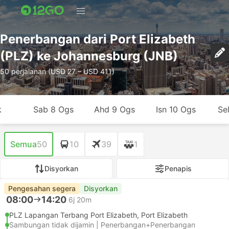
Penerbangan dari Port Elizabeth
(PLZ) ke Johannesburg (JNB)
50 perjalanan (USD 27 – USD 411)
k
Sab 8 Ogs
Ahd 9 Ogs
Isn 10 Ogs
Se
Semua
50
10
39
1
Disyorkan
Penapis
Pengesahan segera
Disyorkan
08:00
14:20
6j 20m
PLZ Lapangan Terbang Port Elizabeth, Port Elizabeth
Sambungan tidak dijamin | Penerbangan+Penerbangan