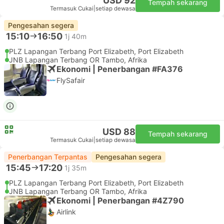
USD 92
Tempah sekarang
Termasuk Cukai
|
setiap dewasa
Pengesahan segera
15:10
16:50
1j 40m
PLZ Lapangan Terbang Port Elizabeth, Port Elizabeth
JNB Lapangan Terbang OR Tambo, Afrika
Ekonomi | Penerbangan #FA376
FlySafair
USD 88
Tempah sekarang
Termasuk Cukai
|
setiap dewasa
Penerbangan Terpantas
Pengesahan segera
15:45
17:20
1j 35m
PLZ Lapangan Terbang Port Elizabeth, Port Elizabeth
JNB Lapangan Terbang OR Tambo, Afrika
Ekonomi | Penerbangan #4Z790
Airlink