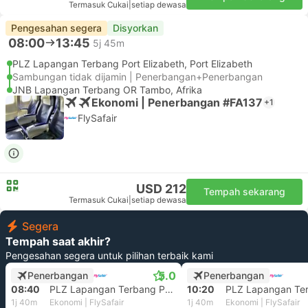
Termasuk Cukai
|
setiap dewasa
Pengesahan segera
Disyorkan
08:00
13:45
5j 45m
PLZ Lapangan Terbang Port Elizabeth, Port Elizabeth
Sambungan tidak dijamin | Penerbangan+Penerbangan
JNB Lapangan Terbang OR Tambo, Afrika
Ekonomi | Penerbangan #FA137
+1
FlySafair
USD 212
Tempah sekarang
Termasuk Cukai
|
setiap dewasa
Segera
Tempah saat akhir?
Pengesahan segera untuk pilihan terbaik kami
5.0
Penerbangan
Penerbangan
08:40
PLZ Lapangan Terbang Port Elizabeth, Port Elizabeth
10:20
1j 40m
Ekonomi | FlySafair
1j 40m
Ekonomi | FlySafair