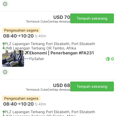
USD 70
Tempah sekarang
Termasuk Cukai
|
setiap dewasa
Pengesahan segera
08:40
10:20
1j 40m
PLZ Lapangan Terbang Port Elizabeth, Port Elizabeth
JNB Lapangan Terbang OR Tambo, Afrika
Ekonomi | Penerbangan #FA231
5.0
FlySafair
USD 68
Tempah sekarang
Termasuk Cukai
|
setiap dewasa
Pengesahan segera
08:40
10:20
1j 40m
PLZ Lapangan Terbang Port Elizabeth, Port Elizabeth