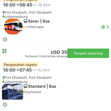
16:00
08:45
+1
16j 45m
Port Elizabeth, Port Elizabeth
Johannesburg
Saver | Bas
4.3
Intercape
USD 35
Tempah sekarang
Termasuk Cukai
|
setiap dewasa
Pengesahan segera
16:00
07:45
+1
15j 45m
Port Elizabeth, Port Elizabeth
Johannesburg
Standard | Bas
Greyhound