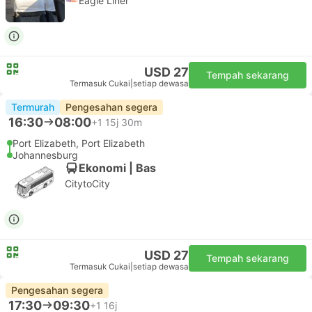
Eagle Liner
USD 27
Tempah sekarang
Termasuk Cukai
|
setiap dewasa
Termurah
Pengesahan segera
16:30
08:00
+1
15j 30m
Port Elizabeth, Port Elizabeth
Johannesburg
Ekonomi | Bas
CitytoCity
USD 27
Tempah sekarang
Termasuk Cukai
|
setiap dewasa
Pengesahan segera
17:30
09:30
+1
16j