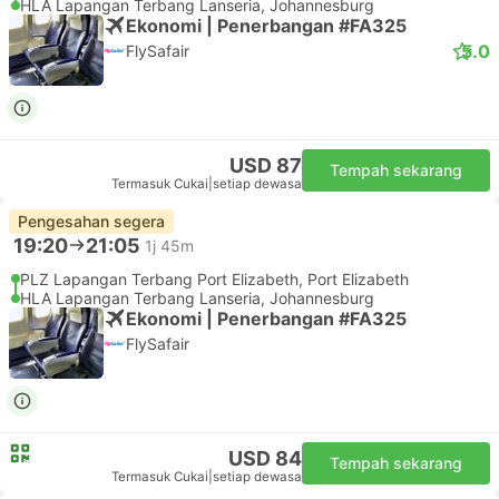
HLA Lapangan Terbang Lanseria, Johannesburg
Ekonomi | Penerbangan #FA325
5.0
FlySafair
USD 87
Tempah sekarang
Termasuk Cukai
|
setiap dewasa
Pengesahan segera
19:20
21:05
1j 45m
PLZ Lapangan Terbang Port Elizabeth, Port Elizabeth
HLA Lapangan Terbang Lanseria, Johannesburg
Ekonomi | Penerbangan #FA325
FlySafair
USD 84
Tempah sekarang
Termasuk Cukai
|
setiap dewasa