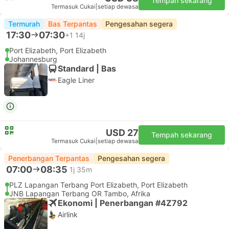
Tempah sekarang
Termasuk Cukai
|
setiap dewasa
Termurah
Bas Terpantas
Pengesahan segera
17:30
07:30
+1
14j
Port Elizabeth, Port Elizabeth
Johannesburg
Standard | Bas
Eagle Liner
USD 27
Tempah sekarang
Termasuk Cukai
|
setiap dewasa
Penerbangan Terpantas
Pengesahan segera
07:00
08:35
1j 35m
PLZ Lapangan Terbang Port Elizabeth, Port Elizabeth
JNB Lapangan Terbang OR Tambo, Afrika
Ekonomi | Penerbangan #4Z792
Airlink