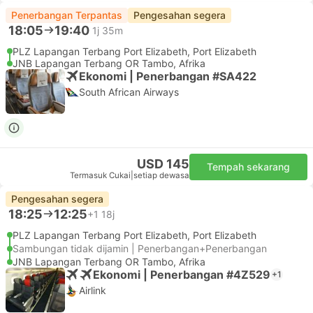
Penerbangan Terpantas
Pengesahan segera
18:05
19:40
1j 35m
PLZ Lapangan Terbang Port Elizabeth, Port Elizabeth
JNB Lapangan Terbang OR Tambo, Afrika
Ekonomi | Penerbangan #SA422
South African Airways
USD 145
Tempah sekarang
Termasuk Cukai
|
setiap dewasa
Pengesahan segera
18:25
12:25
+1
18j
PLZ Lapangan Terbang Port Elizabeth, Port Elizabeth
Sambungan tidak dijamin | Penerbangan+Penerbangan
JNB Lapangan Terbang OR Tambo, Afrika
Ekonomi | Penerbangan #4Z529
+1
Airlink