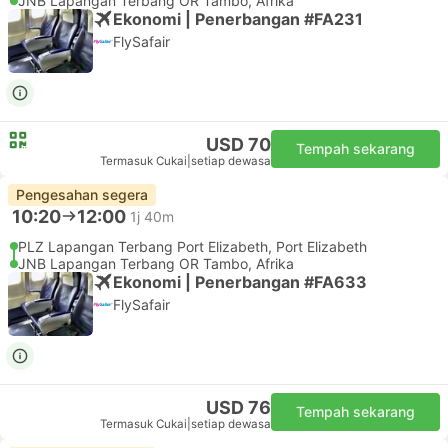
JNB Lapangan Terbang OR Tambo, Afrika
Ekonomi | Penerbangan #FA231
FlySafair
USD 70
Tempah sekarang
Termasuk Cukai
|
setiap dewasa
Pengesahan segera
10:20
12:00
1j 40m
PLZ Lapangan Terbang Port Elizabeth, Port Elizabeth
JNB Lapangan Terbang OR Tambo, Afrika
Ekonomi | Penerbangan #FA633
FlySafair
USD 76
Tempah sekarang
Termasuk Cukai
|
setiap dewasa