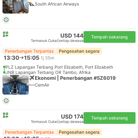
South African Airways
USD 144
Tempah sekarang
Termasuk Cukai
|
setiap dewasa
Penerbangan Terpantas
Pengesahan segera
13:30
15:05
1j 35m
PLZ Lapangan Terbang Port Elizabeth, Port Elizabeth
JNB Lapangan Terbang OR Tambo, Afrika
Ekonomi | Penerbangan #5Z6019
CemAir
USD 174
Tempah sekarang
Termasuk Cukai
|
setiap dewasa
Penerbangan Terpantas
Pengesahan segera