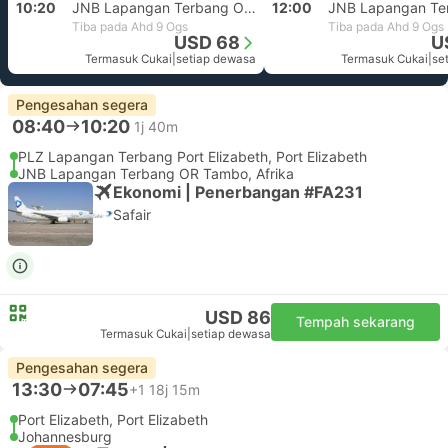
10:20
JNB Lapangan Terbang OR Tambo, Afrika
12:00
Tiba pada Ahd 9 Ogs
Tiba pada Ahd 9 Ogs
USD 68
U
Termasuk Cukai
|
setiap dewasa
Termasuk Cukai
|
se
Pengesahan segera
08:40
10:20
1j 40m
PLZ Lapangan Terbang Port Elizabeth, Port Elizabeth
JNB Lapangan Terbang OR Tambo, Afrika
Ekonomi | Penerbangan #FA231
Safair
USD 86
Tempah sekarang
Termasuk Cukai
|
setiap dewasa
Pengesahan segera
13:30
07:45
+1
18j 15m
Port Elizabeth, Port Elizabeth
Johannesburg