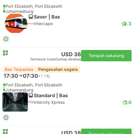
Port Elizabeth, Port Elizabeth
Johannesburg
Saver | Bas
4.3
Intercape
USD 36
Tempah sekarang
Termasuk Cukai
|
setiap dewasa
Bas Terpantas
Pengesahan segera
17:30
07:30
+1
14j
Port Elizabeth, Port Elizabeth
Johannesburg
Standard | Bas
1.0
Intercity Xpress
USD 38