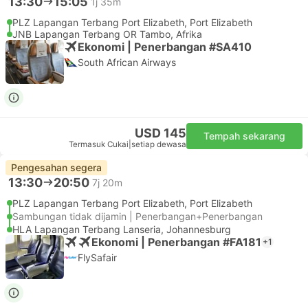
13:30
15:05
1j 35m
PLZ Lapangan Terbang Port Elizabeth, Port Elizabeth
JNB Lapangan Terbang OR Tambo, Afrika
Ekonomi | Penerbangan #SA410
South African Airways
USD 145
Tempah sekarang
Termasuk Cukai
|
setiap dewasa
Pengesahan segera
13:30
20:50
7j 20m
PLZ Lapangan Terbang Port Elizabeth, Port Elizabeth
Sambungan tidak dijamin | Penerbangan+Penerbangan
HLA Lapangan Terbang Lanseria, Johannesburg
Ekonomi | Penerbangan #FA181
+1
FlySafair