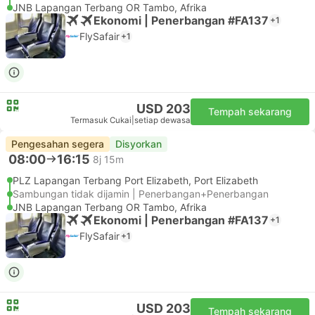
JNB Lapangan Terbang OR Tambo, Afrika
Ekonomi | Penerbangan #FA137
+1
FlySafair
+1
USD 203
Tempah sekarang
Termasuk Cukai
|
setiap dewasa
Pengesahan segera
Disyorkan
08:00
16:15
8j 15m
PLZ Lapangan Terbang Port Elizabeth, Port Elizabeth
Sambungan tidak dijamin | Penerbangan+Penerbangan
JNB Lapangan Terbang OR Tambo, Afrika
Ekonomi | Penerbangan #FA137
+1
FlySafair
+1
USD 203
Tempah sekarang