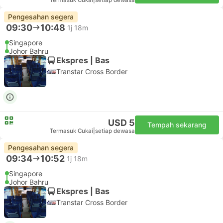
Termasuk Cukai
|
setiap dewasa
Pengesahan segera
09:30
10:48
1j 18m
Singapore
Johor Bahru
Ekspres | Bas
Transtar Cross Border
USD 5
Tempah sekarang
Termasuk Cukai
|
setiap dewasa
Pengesahan segera
09:34
10:52
1j 18m
Singapore
Johor Bahru
Ekspres | Bas
Transtar Cross Border