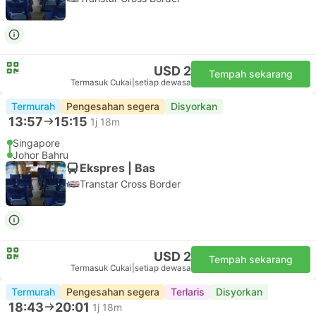
USD 2
Tempah sekarang
Termasuk Cukai
|
setiap dewasa
Termurah
Pengesahan segera
Disyorkan
13:57
15:15
1j 18m
Singapore
Johor Bahru
Ekspres | Bas
Transtar Cross Border
USD 2
Tempah sekarang
Termasuk Cukai
|
setiap dewasa
Termurah
Pengesahan segera
Terlaris
Disyorkan
18:43
20:01
1j 18m