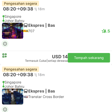
Pengesahan segera
08:20
09:38
1j 18m
Singapore
Johor Bahru
Ekspres | Bas
4.5
707
USD 14
Tempah sekarang
Termasuk Cukai
|
setiap dewasa
Pengesahan segera
08:20
09:38
1j 18m
Singapore
Johor Bahru
Ekspres | Bas
Transtar Cross Border