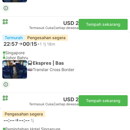
USD 2
Tempah sekarang
Termasuk Cukai
|
setiap dewasa
Termurah
Pengesahan segera
22:57
00:15
+1
1j 18m
Singapore
Johor Bahru
Ekspres | Bas
Transtar Cross Border
USD 2
Tempah sekarang
Termasuk Cukai
|
setiap dewasa
Pengesahan segera
--:--
--:--
1j
Pemindahan Hotel Singapure