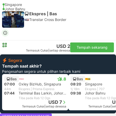
Singapore
Johor Bahru
Ekspres | Bas
Transtar Cross Border
USD 2
Tempah sekarang
Termasuk Cukai
|
setiap dewasa
Segera
Tempah saat akhir?
Pengesahan segera untuk pilihan terbaik kami
4.8
Bas
Bas
07:00
Oxley BizHub, Singapura
08:20
Singapore
44m
Ekspres | Prisma Express
1j 18m
Ekspres | 707
07:44
Terminal Bas Larkin, Johor Bahru
09:38
Johor Bahru
Tiba pada Rab 12 Ogs
Tiba pada Rab 12 Og
USD 7
U
Termasuk Cukai
|
setiap dewasa
Termasuk Cukai
|
se