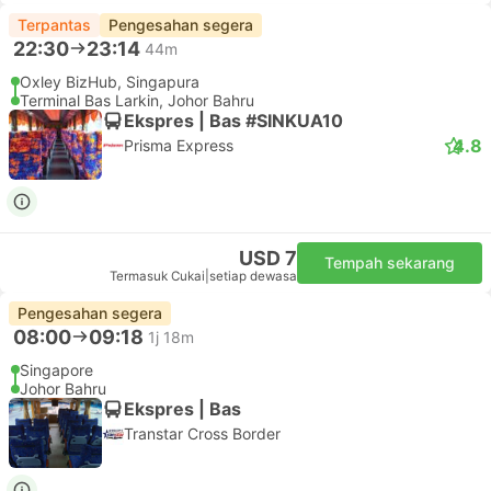
Terpantas
Pengesahan segera
22:30
23:14
44m
Oxley BizHub, Singapura
Terminal Bas Larkin, Johor Bahru
Ekspres | Bas #SINKUA10
4.8
Prisma Express
USD 7
Tempah sekarang
Termasuk Cukai
|
setiap dewasa
Pengesahan segera
08:00
09:18
1j 18m
Singapore
Johor Bahru
Ekspres | Bas
Transtar Cross Border