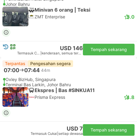
Johor Bahru
Minivan 6 orang | Teksi
5.0
ZMT Enterprise
USD 146
Tempah sekarang
Termasuk Cukai
|
kenderaan, semua termasuk
Terpantas
Pengesahan segera
07:00
07:44
44m
Oxley BizHub, Singapura
Terminal Bas Larkin, Johor Bahru
Ekspres | Bas #SINKUA11
4.8
Prisma Express
USD 7
Tempah sekarang
Termasuk Cukai
|
setiap dewasa