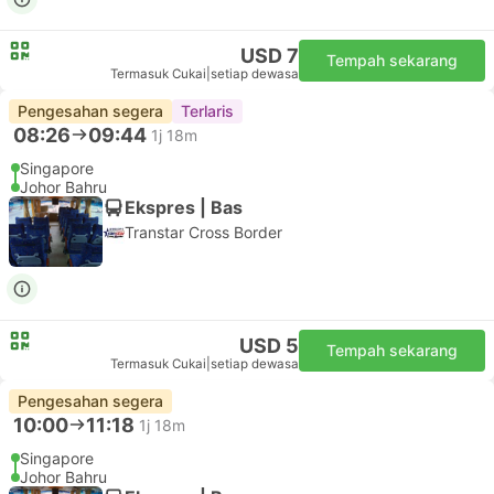
USD 7
Tempah sekarang
Termasuk Cukai
|
setiap dewasa
Pengesahan segera
Terlaris
08:26
09:44
1j 18m
Singapore
Johor Bahru
Ekspres | Bas
Transtar Cross Border
USD 5
Tempah sekarang
Termasuk Cukai
|
setiap dewasa
Pengesahan segera
10:00
11:18
1j 18m
Singapore
Johor Bahru