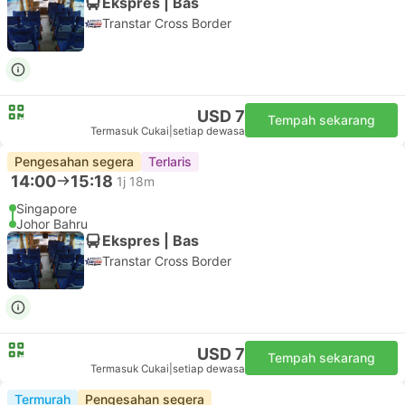
Ekspres | Bas
Transtar Cross Border
USD 7
Tempah sekarang
Termasuk Cukai
|
setiap dewasa
Pengesahan segera
Terlaris
14:00
15:18
1j 18m
Singapore
Johor Bahru
Ekspres | Bas
Transtar Cross Border
USD 7
Tempah sekarang
Termasuk Cukai
|
setiap dewasa
Termurah
Pengesahan segera