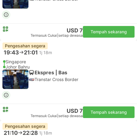
USD 7
Tempah sekarang
Termasuk Cukai
|
setiap dewasa
Pengesahan segera
19:43
21:01
1j 18m
Singapore
Johor Bahru
Ekspres | Bas
Transtar Cross Border
USD 7
Tempah sekarang
Termasuk Cukai
|
setiap dewasa
Pengesahan segera
21:10
22:28
1j 18m