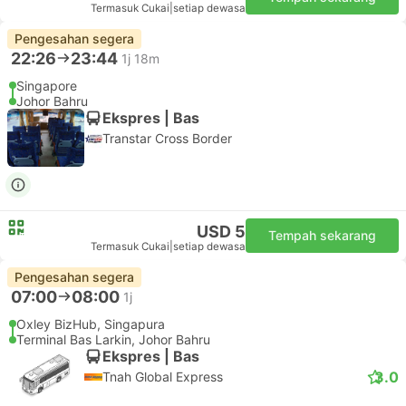
Termasuk Cukai
|
setiap dewasa
Pengesahan segera
22:26
23:44
1j 18m
Singapore
Johor Bahru
Ekspres | Bas
Transtar Cross Border
USD 5
Tempah sekarang
Termasuk Cukai
|
setiap dewasa
Pengesahan segera
07:00
08:00
1j
Oxley BizHub, Singapura
Terminal Bas Larkin, Johor Bahru
Ekspres | Bas
3.0
Tnah Global Express