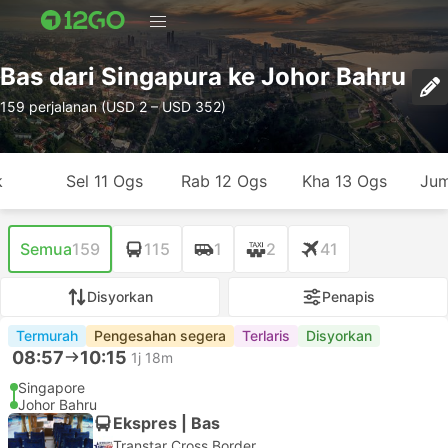
Bas dari Singapura ke Johor Bahru
159 perjalanan (USD 2 – USD 352)
k
Sel 11 Ogs
Rab 12 Ogs
Kha 13 Ogs
Jum
Semua
159
115
1
2
41
Disyorkan
Penapis
Termurah
Pengesahan segera
Terlaris
Disyorkan
08:57
10:15
1j 18m
Singapore
Johor Bahru
Ekspres | Bas
Transtar Cross Border