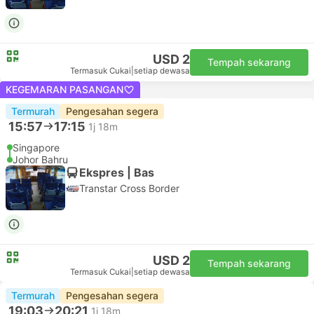
USD 2
Tempah sekarang
Termasuk Cukai
|
setiap dewasa
KEGEMARAN PASANGAN
Termurah
Pengesahan segera
15:57
17:15
1j 18m
Singapore
Johor Bahru
Ekspres | Bas
Transtar Cross Border
USD 2
Tempah sekarang
Termasuk Cukai
|
setiap dewasa
Termurah
Pengesahan segera
19:03
20:21
1j 18m