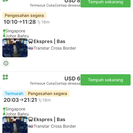
USD 8
Tempah sekarang
Termasuk Cukai
|
setiap dewasa
Pengesahan segera
10:10
11:28
1j 18m
Singapore
Johor Bahru
Ekspres | Bas
Transtar Cross Border
USD 6
Tempah sekarang
Termasuk Cukai
|
setiap dewasa
Termurah
Pengesahan segera
20:03
21:21
1j 18m
Singapore
Johor Bahru
Ekspres | Bas
Transtar Cross Border