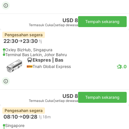
USD 8
Tempah sekarang
Termasuk Cukai
|
setiap dewasa
Pengesahan segera
22:30
23:30
1j
Oxley BizHub, Singapura
Terminal Bas Larkin, Johor Bahru
Ekspres | Bas
3.0
Tnah Global Express
USD 8
Tempah sekarang
Termasuk Cukai
|
setiap dewasa
Pengesahan segera
08:10
09:28
1j 18m
Singapore