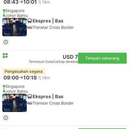
08:43
10:01
1j 18m
Singapore
Johor Bahru
Ekspres | Bas
Transtar Cross Border
USD 7
Tempah sekarang
Termasuk Cukai
|
setiap dewasa
Pengesahan segera
09:00
10:18
1j 18m
Singapore
Johor Bahru
Ekspres | Bas
Transtar Cross Border