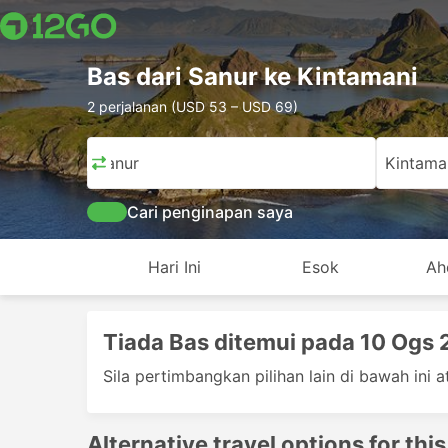
Bas dari Sanur ke Kintamani
2 perjalanan (USD 53 – USD 69)
Sanur
Kintama
Cari penginapan saya
Hari Ini
Esok
Ah
Tiada Bas ditemui pada 10 Ogs
Sila pertimbangkan pilihan lain di bawah ini at
Alternative travel options for this