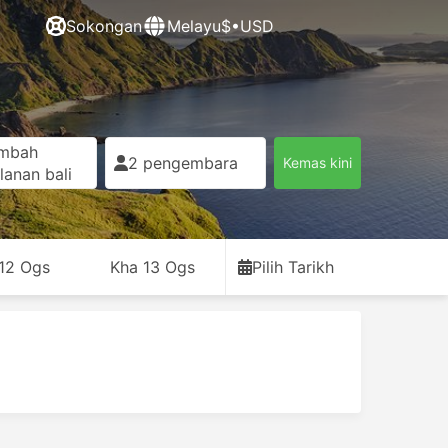
Sokongan
Melayu
$•USD
mbah
2 pengembara
Kemas kini
lanan bali
12 Ogs
Kha 13 Ogs
Pilih Tarikh