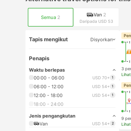
Van
2
Semua
2
Daripada USD 53
Pen
Tapis mengikut
Disyorkan
--:
Penapis
--:
3 pe
Waktu berlepas
Lihat
00:00 - 06:00
USD 70+
1
Pen
06:00 - 12:00
USD 54+
1
--:
12:00 - 18:00
USD 54+
1
18:00 - 24:00
--:
Jenis pengangkutan
9 pe
Van
USD 54+
2
Lihat