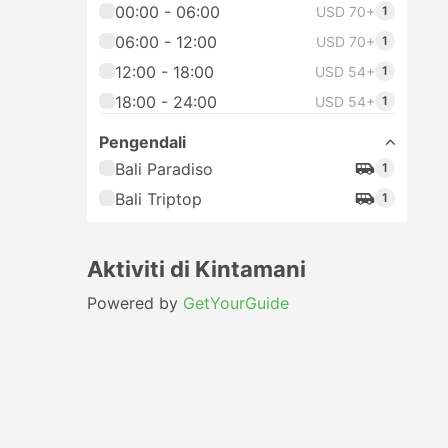
00:00 - 06:00
USD 70+
1
06:00 - 12:00
USD 70+
1
12:00 - 18:00
USD 54+
1
18:00 - 24:00
USD 54+
1
Pengendali
Bali Paradiso
1
Bali Triptop
1
Aktiviti di Kintamani
Powered by
GetYourGuide