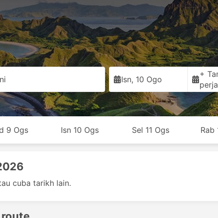
+ Ta
ni
Isn, 10 Ogo
perja
d 9 Ogs
Isn 10 Ogs
Sel 11 Ogs
Rab 
 2026
au cuba tarikh lain.
 route