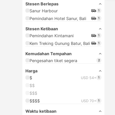
Stesen Berlepas
Sanur Harbour
1
Pemindahan Hotel Sanur, Bali
1
Stesen Ketibaan
Pemindahan Kintamani
1
Kem Treking Gunung Batur, Bali
1
Kemudahan Tempahan
Pengesahan tiket segera
2
Harga
$
USD 54+
1
$$
$$$
$$$$
USD 70+
1
Waktu ketibaan