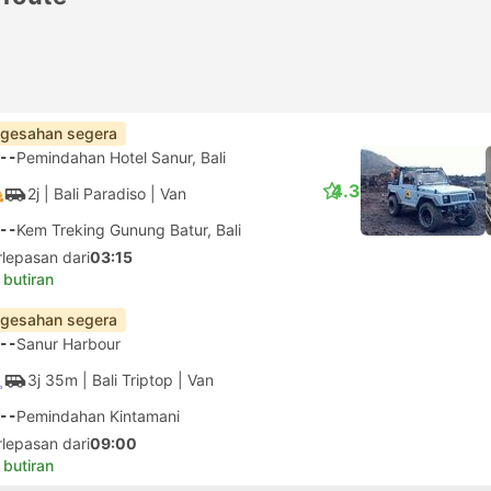
gesahan segera
--
Pemindahan Hotel Sanur, Bali
4.3
2j
| Bali Paradiso
|
Van
--
Kem Treking Gunung Batur, Bali
rlepasan dari
03:15
 butiran
gesahan segera
--
Sanur Harbour
3j 35m
| Bali Triptop
|
Van
--
Pemindahan Kintamani
rlepasan dari
09:00
 butiran