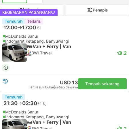
Disyorkan
Penapis
KEGEMARAN PASANGAN
Termurah
Terlaris
12:00
17:00
6j
McDonalds Sanur
Indomaret Ketapang, Banyuwangi
Van + Ferry | Van
3.2
BWI Travel
USD 13
Tempah sekarang
Termasuk Cukai
|
setiap dewasa
Termurah
21:30
02:30
+1
6j
McDonalds Sanur
Indomaret Ketapang, Banyuwangi
Van + Ferry | Van
3.2
BWI Travel