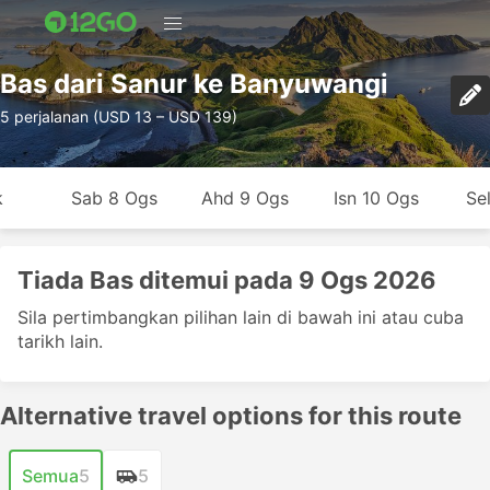
Bas dari Sanur ke Banyuwangi
5 perjalanan (USD 13 – USD 139)
k
Sab 8 Ogs
Ahd 9 Ogs
Isn 10 Ogs
Se
Tiada Bas ditemui pada 9 Ogs 2026
Sila pertimbangkan pilihan lain di bawah ini atau cuba
tarikh lain.
Alternative travel options for this route
Semua
5
5