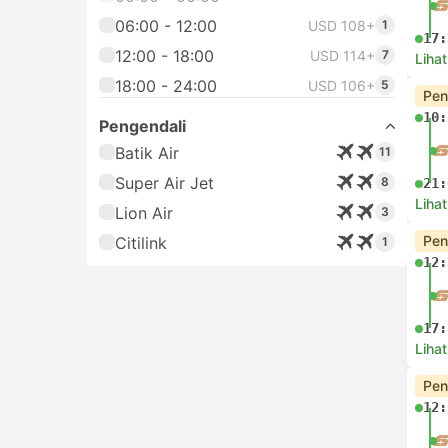
06:00 - 12:00
USD 108+
1
17:
12:00 - 18:00
USD 114+
7
Lihat
18:00 - 24:00
USD 106+
5
Pen
10:
Pengendali
Batik Air
11
Super Air Jet
8
21:
Lihat
Lion Air
3
Pen
Citilink
1
12:
17:
Lihat
Pen
12: