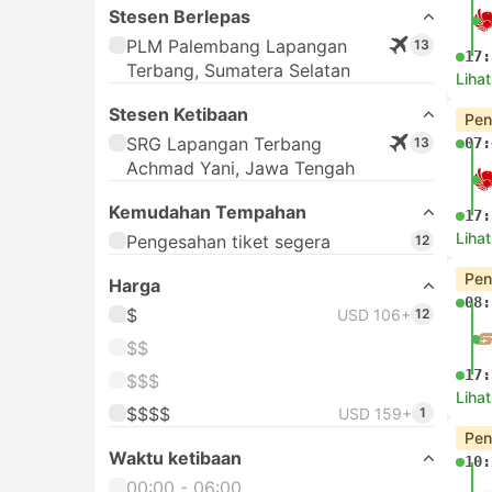
Stesen Berlepas
PLM Palembang Lapangan
13
17:
Terbang, Sumatera Selatan
Lihat
Stesen Ketibaan
Pen
SRG Lapangan Terbang
13
07:
Achmad Yani, Jawa Tengah
Kemudahan Tempahan
17:
Lihat
Pengesahan tiket segera
12
Pen
Harga
08:
$
USD 106+
12
$$
17:
$$$
Lihat
$$$$
USD 159+
1
Pen
Waktu ketibaan
10:
00:00 - 06:00