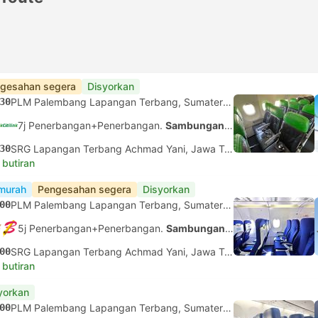
gesahan segera
Disyorkan
30
PLM Palembang Lapangan Terbang, Sumatera Selatan
7j Penerbangan+Penerbangan.
Sambungan tidak dijamin
30
SRG Lapangan Terbang Achmad Yani, Jawa Tengah
 butiran
murah
Pengesahan segera
Disyorkan
00
PLM Palembang Lapangan Terbang, Sumatera Selatan
5j Penerbangan+Penerbangan.
Sambungan tidak dijamin
00
SRG Lapangan Terbang Achmad Yani, Jawa Tengah
 butiran
yorkan
00
PLM Palembang Lapangan Terbang, Sumatera Selatan