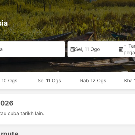
sia
+ Ta
ia
Sel, 11 Ogo
perja
n 10 Ogs
Sel 11 Ogs
Rab 12 Ogs
Kha 
2026
au cuba tarikh lain.
 route