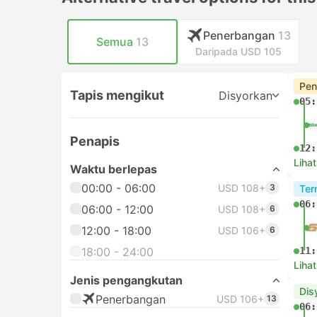
Penerbangan
13
Semua
13
Daripada USD 105
Pen
Tapis mengikut
Disyorkan
05:
Penapis
12:
Lihat
Waktu berlepas
00:00 - 06:00
USD 108+
3
Ter
06:
06:00 - 12:00
USD 108+
6
12:00 - 18:00
USD 106+
6
18:00 - 24:00
11:
Lihat
Jenis pengangkutan
Dis
Penerbangan
USD 106+
13
06: