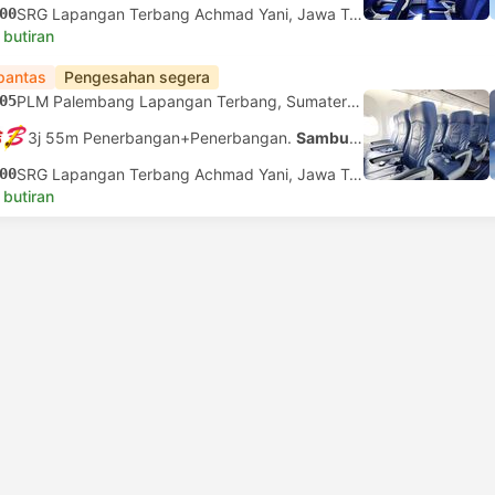
00
SRG Lapangan Terbang Achmad Yani, Jawa Tengah
 butiran
pantas
Pengesahan segera
05
PLM Palembang Lapangan Terbang, Sumatera Selatan
3j 55m Penerbangan+Penerbangan.
Sambungan tidak dijamin
00
SRG Lapangan Terbang Achmad Yani, Jawa Tengah
 butiran