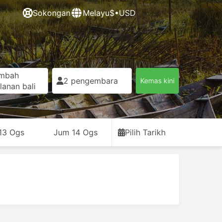
Sokongan
Melayu
$•USD
mbah
2 pengembara
Kemas kini
lanan bali
13 Ogs
Jum 14 Ogs
Pilih Tarikh