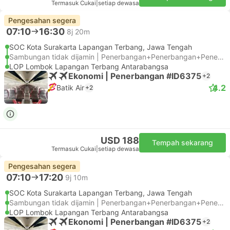
Termasuk Cukai
|
setiap dewasa
Pengesahan segera
07:10
16:30
8j 20m
SOC Kota Surakarta Lapangan Terbang, Jawa Tengah
Sambungan tidak dijamin | Penerbangan+Penerbangan+Penerbangan
LOP Lombok Lapangan Terbang Antarabangsa
Ekonomi | Penerbangan #ID6375
+2
4.2
Batik Air
+2
USD 188
Tempah sekarang
Termasuk Cukai
|
setiap dewasa
Pengesahan segera
07:10
17:20
9j 10m
SOC Kota Surakarta Lapangan Terbang, Jawa Tengah
Sambungan tidak dijamin | Penerbangan+Penerbangan+Penerbangan
LOP Lombok Lapangan Terbang Antarabangsa
Ekonomi | Penerbangan #ID6375
+2