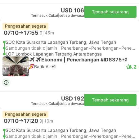
USD 106
Tempah sekarang
Termasuk Cukai
|
setiap dewasa
Pengesahan segera
07:10
17:55
9j 45m
SOC Kota Surakarta Lapangan Terbang, Jawa Tengah
Sambungan tidak dijamin | Penerbangan+Penerbangan+Penerbangan
LOP Lombok Lapangan Terbang Antarabangsa
Ekonomi | Penerbangan #ID6375
+2
4.2
Batik Air
+1
USD 192
Tempah sekarang
Termasuk Cukai
|
setiap dewasa
Pengesahan segera
07:10
17:20
9j 10m
SOC Kota Surakarta Lapangan Terbang, Jawa Tengah
Sambungan tidak dijamin | Penerbangan+Penerbangan+Penerbangan