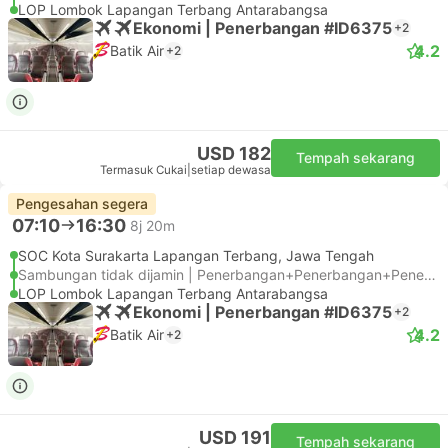
LOP Lombok Lapangan Terbang Antarabangsa
Ekonomi | Penerbangan #ID6375
+2
4.2
Batik Air
+2
USD 182
Tempah sekarang
Termasuk Cukai
|
setiap dewasa
Pengesahan segera
07:10
16:30
8j 20m
SOC Kota Surakarta Lapangan Terbang, Jawa Tengah
Sambungan tidak dijamin | Penerbangan+Penerbangan+Penerbangan
LOP Lombok Lapangan Terbang Antarabangsa
Ekonomi | Penerbangan #ID6375
+2
4.2
Batik Air
+2
USD 191
Tempah sekarang