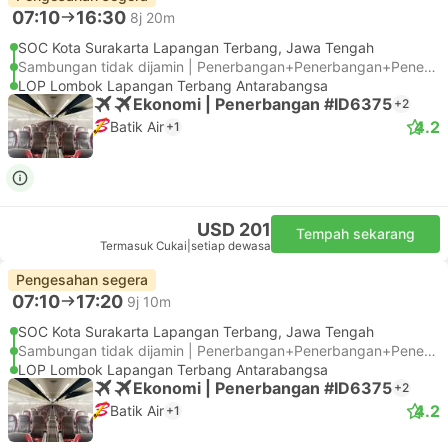
07:10
16:30
8j 20m
SOC Kota Surakarta Lapangan Terbang, Jawa Tengah
Sambungan tidak dijamin | Penerbangan+Penerbangan+Penerbangan
LOP Lombok Lapangan Terbang Antarabangsa
Ekonomi | Penerbangan #ID6375
+2
4.2
Batik Air
+1
USD 201
Tempah sekarang
Termasuk Cukai
|
setiap dewasa
Pengesahan segera
07:10
17:20
9j 10m
SOC Kota Surakarta Lapangan Terbang, Jawa Tengah
Sambungan tidak dijamin | Penerbangan+Penerbangan+Penerbangan
LOP Lombok Lapangan Terbang Antarabangsa
Ekonomi | Penerbangan #ID6375
+2
4.2
Batik Air
+1