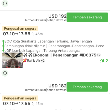
USD 192
Tempah sekarang
Termasuk Cukai
|
setiap dewasa
Pengesahan segera
07:10
17:55
9j 45m
SOC Kota Surakarta Lapangan Terbang, Jawa Tengah
Sambungan tidak dijamin | Penerbangan+Penerbangan+Penerbangan
LOP Lombok Lapangan Terbang Antarabangsa
Ekonomi | Penerbangan #ID6375
+2
4.2
Batik Air
+2
USD 182
Tempah sekarang
Termasuk Cukai
|
setiap dewasa
Pengesahan segera
07:10
17:55
9j 45m