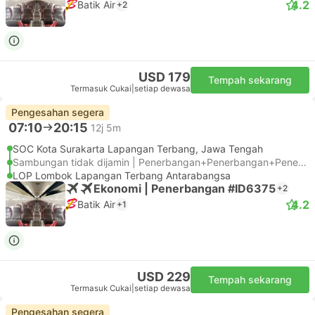
4.2
Batik Air
+2
USD 179
Tempah sekarang
Termasuk Cukai
|
setiap dewasa
Pengesahan segera
07:10
20:15
12j 5m
SOC Kota Surakarta Lapangan Terbang, Jawa Tengah
Sambungan tidak dijamin | Penerbangan+Penerbangan+Penerbangan
LOP Lombok Lapangan Terbang Antarabangsa
Ekonomi | Penerbangan #ID6375
+2
4.2
Batik Air
+1
USD 229
Tempah sekarang
Termasuk Cukai
|
setiap dewasa
Pengesahan segera