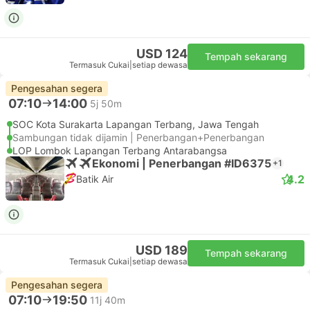
USD 124
Tempah sekarang
Termasuk Cukai
|
setiap dewasa
Pengesahan segera
07:10
14:00
5j 50m
SOC Kota Surakarta Lapangan Terbang, Jawa Tengah
Sambungan tidak dijamin | Penerbangan+Penerbangan
LOP Lombok Lapangan Terbang Antarabangsa
Ekonomi | Penerbangan #ID6375
+1
4.2
Batik Air
USD 189
Tempah sekarang
Termasuk Cukai
|
setiap dewasa
Pengesahan segera
07:10
19:50
11j 40m