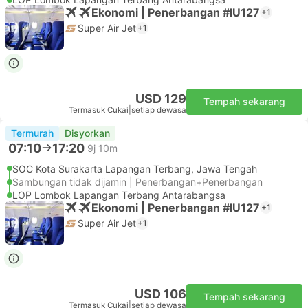
Ekonomi | Penerbangan #IU127
+1
Super Air Jet
+1
USD 129
Tempah sekarang
Termasuk Cukai
|
setiap dewasa
Termurah
Disyorkan
07:10
17:20
9j 10m
SOC Kota Surakarta Lapangan Terbang, Jawa Tengah
Sambungan tidak dijamin | Penerbangan+Penerbangan
LOP Lombok Lapangan Terbang Antarabangsa
Ekonomi | Penerbangan #IU127
+1
Super Air Jet
+1
USD 106
Tempah sekarang
Termasuk Cukai
|
setiap dewasa