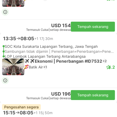
USD 154
Tempah sekarang
Termasuk Cukai
|
setiap dewasa
13:35
08:05
+1
17j 30m
SOC Kota Surakarta Lapangan Terbang, Jawa Tengah
Sambungan tidak dijamin | Penerbangan+Penerbangan+Penerbangan
LOP Lombok Lapangan Terbang Antarabangsa
Ekonomi | Penerbangan #ID7532
+2
4.2
Batik Air
+1
USD 196
Tempah sekarang
Termasuk Cukai
|
setiap dewasa
Pengesahan segera
15:15
08:05
+1
15j 50m