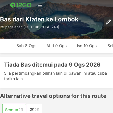
Bas dari Klaten ke Lombok
29 perjalanan (USD 106 – USD 249)
k
Sab 8 Ogs
Ahd 9 Ogs
Isn 10 Ogs
Se
Tiada Bas ditemui pada 9 Ogs 2026
Sila pertimbangkan pilihan lain di bawah ini atau cuba
tarikh lain.
Alternative travel options for this route
Semua
29
29