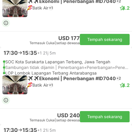
Ekonomi | Penerbangan #ID7040
+2
4.2
Batik Air
+1
USD 177
Tempah sekarang
Termasuk Cukai
|
setiap dewasa
17:30
15:35
+1
21j 5m
SOC Kota Surakarta Lapangan Terbang, Jawa Tengah
Sambungan tidak dijamin | Penerbangan+Penerbangan+Penerbangan
LOP Lombok Lapangan Terbang Antarabangsa
Ekonomi | Penerbangan #ID7040
+2
4.2
Batik Air
+1
USD 240
Tempah sekarang
Termasuk Cukai
|
setiap dewasa
17:30
15:35
+1
21j 5m