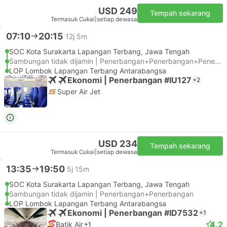
USD 249
Tempah sekarang
Termasuk Cukai
|
setiap dewasa
07:10
20:15
12j 5m
SOC Kota Surakarta Lapangan Terbang, Jawa Tengah
Sambungan tidak dijamin | Penerbangan+Penerbangan+Penerbangan
LOP Lombok Lapangan Terbang Antarabangsa
Ekonomi | Penerbangan #IU127
+2
Super Air Jet
USD 234
Tempah sekarang
Termasuk Cukai
|
setiap dewasa
13:35
19:50
5j 15m
SOC Kota Surakarta Lapangan Terbang, Jawa Tengah
Sambungan tidak dijamin | Penerbangan+Penerbangan
LOP Lombok Lapangan Terbang Antarabangsa
Ekonomi | Penerbangan #ID7532
+1
4.2
Batik Air
+1