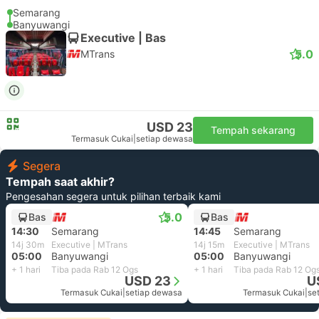
Semarang
Banyuwangi
Executive | Bas
5.0
MTrans
USD 23
Tempah sekarang
Termasuk Cukai
|
setiap dewasa
Segera
Tempah saat akhir?
Pengesahan segera untuk pilihan terbaik kami
5.0
Bas
Bas
14:30
Semarang
14:45
Semarang
14j 30m
Executive | MTrans
14j 15m
Executive | MTrans
05:00
Banyuwangi
05:00
Banyuwangi
+ 1 hari
Tiba pada Rab 12 Ogs
+ 1 hari
Tiba pada Rab 12 Og
USD 23
U
Termasuk Cukai
|
setiap dewasa
Termasuk Cukai
|
se