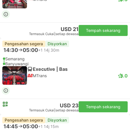
USD 21
Tempah sekarang
Termasuk Cukai
|
setiap dewasa
Pengesahan segera
Disyorkan
14:30
05:00
+1
14j 30m
Semarang
Banyuwangi
Executive | Bas
5.0
MTrans
USD 23
Tempah sekarang
Termasuk Cukai
|
setiap dewasa
Pengesahan segera
Disyorkan
14:45
05:00
+1
14j 15m