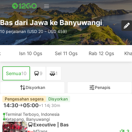
Bas dari Jawa ke Banyuwangi
10 perjalanan (USD 20 – USD 459)
k
Isn 10 Ogs
Sel 11 Ogs
Rab 12 Ogs
Kha
Semua
10
9
1
Disyorkan
Penapis
Pengesahan segera
Disyorkan
14:30
05:00
+1
14j 30m
Terminal Terboyo, Indonesia
Ketapang, Banyuwangi
Executive | Bas
4.3
MTrans