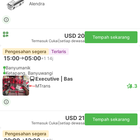
Alendra
USD 20
Tempah sekarang
Termasuk Cukai
|
setiap dewasa
Pengesahan segera
Terlaris
15:00
05:00
+1
14j
Banyumanik
Ketapang, Banyuwangi
Executive | Bas
4.3
MTrans
USD 21
Tempah sekarang
Termasuk Cukai
|
setiap dewasa
Pengesahan segera