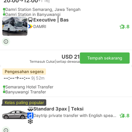
20:00
12:00
+1
16j
Damri Station Semarang, Jawa Tengah
Damri Station in Banyuwangi
Executive | Bas
3.8
DAMRI
USD 21
Tempah sekarang
Termasuk Cukai
|
setiap dewasa
Pengesahan segera
--:--
--:--
9j 52m
Semarang Hotel Transfer
Banyuwangi Transfer
Kelas paling popular
Standard 3pax | Teksi
4.8
Daytrip private transfer with English speaking driver