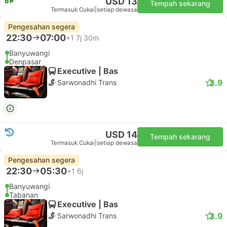
USD 13
Tempah sekarang
Termasuk Cukai
|
setiap dewasa
Pengesahan segera
22:30
07:00
+1
7j 30m
Banyuwangi
Denpasar
Executive | Bas
3.9
Sarwonadhi Trans
USD 14
Tempah sekarang
Termasuk Cukai
|
setiap dewasa
Pengesahan segera
22:30
05:30
+1
6j
Banyuwangi
Tabanan
Executive | Bas
3.9
Sarwonadhi Trans