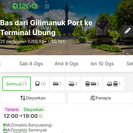
Bas dari Gilimanuk Port ke
Terminal Ubung
25 perjalanan (USD 13 – USD 101)
k
Sab 8 Ogs
Ahd 9 Ogs
Isn 10 Ogs
Se
Semua
25
10
7
4
3
1
Disyorkan
Penapis
Terlaris
Disyorkan
12:00
19:00
6j
McDonalds Banyuwangi
McDonalds Seminyak