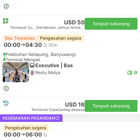
USD 50
Tempah sekarang
Termasuk Cukai
|
kenderaan, semua termasuk
Bas Terpantas
Pengesahan segera
00:00
04:30
3j 30m
Pelabuhan Ketapang, Banyuwangi
Terminal Mengwi
Executive | Bas
3.9
Restu Mulya
USD 16
Tempah sekarang
Termasuk Cukai
|
setiap dewasa
KEGEMARAN PASANGAN
Pengesahan segera
00:00
06:00
5j