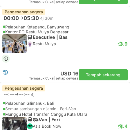
Termasuk Cukai
|
setiap dewasa
Pengesahan segera
00:00
05:30
4j 30m
Pelabuhan Ketapang, Banyuwangi
Kantor PO Restu Mulya Denpasar
Executive | Bas
3.9
Restu Mulya
USD 16
Tempah sekarang
Termasuk Cukai
|
setiap dewasa
Pengesahan segera
--:--
--:--
4j
Pelabuhan Gilimanuk, Bali
Semua sambungan dijamin | Feri+Van
Munggu Hotel Transfer, Canggu Kuta Utara
Van | Feri
4.4
Asia Book Now