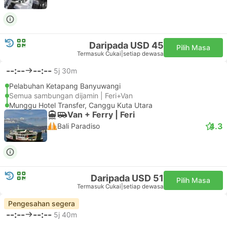
Daripada USD 45
Pilih Masa
Termasuk Cukai
|
setiap dewasa
--:--
--:--
5j 30m
Pelabuhan Ketapang Banyuwangi
Semua sambungan dijamin | Feri+Van
Munggu Hotel Transfer, Canggu Kuta Utara
Van + Ferry | Feri
4.3
Bali Paradiso
Daripada USD 51
Pilih Masa
Termasuk Cukai
|
setiap dewasa
Pengesahan segera
--:--
--:--
5j 40m