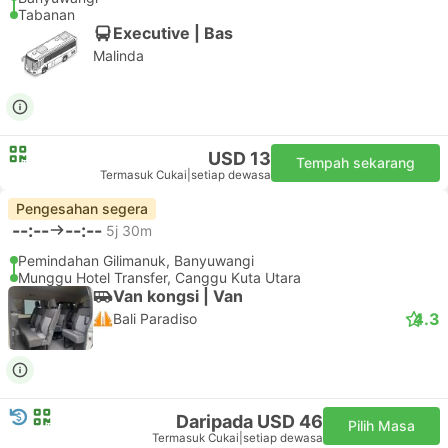
Tabanan
Executive | Bas
Malinda
USD 13
Tempah sekarang
Termasuk Cukai
|
setiap dewasa
Pengesahan segera
--:--
--:--
5j 30m
Pemindahan Gilimanuk, Banyuwangi
Munggu Hotel Transfer, Canggu Kuta Utara
Van kongsi | Van
4.3
Bali Paradiso
Daripada USD 46
Pilih Masa
Termasuk Cukai
|
setiap dewasa