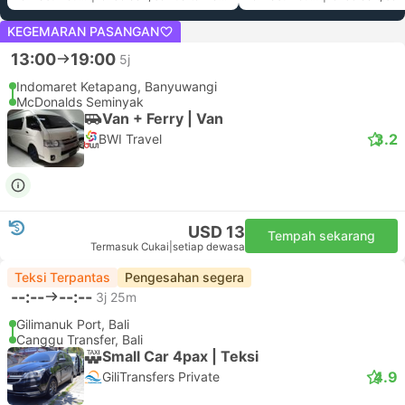
KEGEMARAN PASANGAN
13:00
19:00
5j
Indomaret Ketapang, Banyuwangi
McDonalds Seminyak
Van + Ferry | Van
3.2
BWI Travel
USD 13
Tempah sekarang
Termasuk Cukai
|
setiap dewasa
Teksi Terpantas
Pengesahan segera
--:--
--:--
3j 25m
Gilimanuk Port, Bali
Canggu Transfer, Bali
Small Car 4pax | Teksi
4.9
GiliTransfers Private