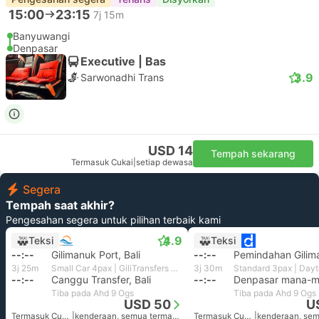
15:00
23:15
7j 15m
Banyuwangi
Denpasar
Executive | Bas
3.9
Sarwonadhi Trans
USD 14
Tempah sekarang
Termasuk Cukai
|
setiap dewasa
Segera
Tempah saat akhir?
Pengesahan segera untuk pilihan terbaik kami
4.9
Teksi
Teksi
--:--
Gilimanuk Port, Bali
--:--
Pemindahan Gilima
3j 25m
Small Car 4pax | GiliTransfers Private
3j 30m
--:--
Canggu Transfer, Bali
--:--
Tiba pada Ahd 9 Ogs
Tiba pada Ahd 9 Ogs
USD 50
U
Termasuk Cukai
|
kenderaan, semua termasuk
Termasuk Cukai
|