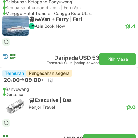
Pelabuhan Ketapang Banyuwangi
Semua sambungan dijamin | Feri+Van
Munggu Hotel Transfer, Canggu Kuta Utara
Van + Ferry | Feri
4.4
Asia Book Now
Daripada USD 53
Pilih Masa
Termasuk Cukai
|
setiap dewasa
Termurah
Pengesahan segera
20:00
09:00
+1
12j
Banyuwangi
Denpasar
Executive | Bas
1.0
Penjor Travel