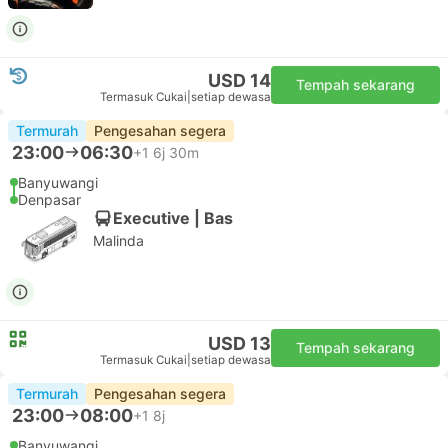
USD 14
Tempah sekarang
Termasuk Cukai
|
setiap dewasa
Termurah
Pengesahan segera
23:00
06:30
+1
6j 30m
Banyuwangi
Denpasar
Executive | Bas
Malinda
USD 13
Tempah sekarang
Termasuk Cukai
|
setiap dewasa
Termurah
Pengesahan segera
23:00
08:00
+1
8j
Banyuwangi