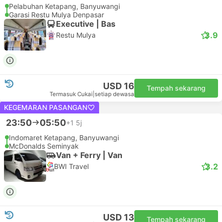
Pelabuhan Ketapang, Banyuwangi
Garasi Restu Mulya Denpasar
Executive | Bas
3.9
Restu Mulya
USD 16
Tempah sekarang
Termasuk Cukai
|
setiap dewasa
KEGEMARAN PASANGAN
23:50
05:50
+1
5j
Indomaret Ketapang, Banyuwangi
McDonalds Seminyak
Van + Ferry | Van
3.2
BWI Travel
USD 13
Tempah sekarang