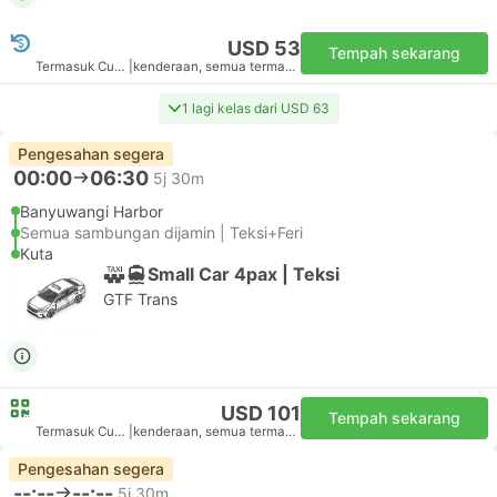
USD 53
Tempah sekarang
Termasuk Cukai
|
kenderaan, semua termasuk
1 lagi kelas dari USD 63
Pengesahan segera
00:00
06:30
5j 30m
Banyuwangi Harbor
Semua sambungan dijamin | Teksi+Feri
Kuta
Small Car 4pax | Teksi
GTF Trans
USD 101
Tempah sekarang
Termasuk Cukai
|
kenderaan, semua termasuk
Pengesahan segera
--:--
--:--
5j 30m