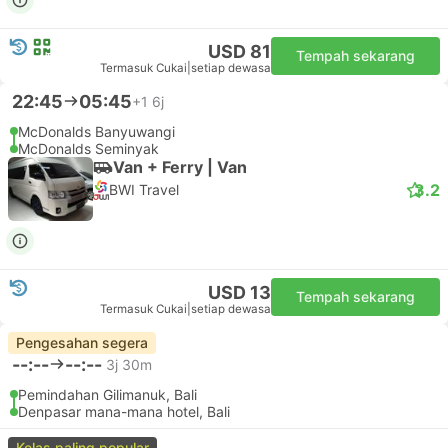
USD 81
Tempah sekarang
Termasuk Cukai
|
setiap dewasa
22:45
05:45
+1
6j
McDonalds Banyuwangi
McDonalds Seminyak
Van + Ferry | Van
3.2
BWI Travel
USD 13
Tempah sekarang
Termasuk Cukai
|
setiap dewasa
Pengesahan segera
--:--
--:--
3j 30m
Pemindahan Gilimanuk, Bali
Denpasar mana-mana hotel, Bali
Kelas paling popular