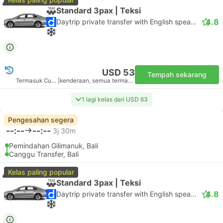
Standard 3pax | Teksi
4.8
Daytrip private transfer with English speaking driver
USD 53
Tempah sekarang
Termasuk Cukai
|
kenderaan, semua termasuk
1 lagi kelas dari USD 63
Pengesahan segera
--:--
--:--
3j 30m
Pemindahan Gilimanuk, Bali
Canggu Transfer, Bali
Kelas paling popular
Standard 3pax | Teksi
4.8
Daytrip private transfer with English speaking driver