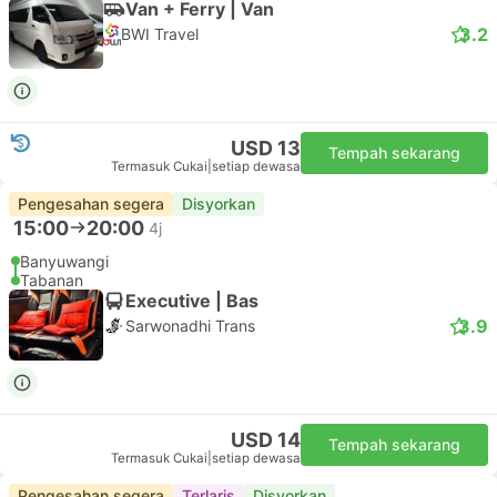
Van + Ferry | Van
3.2
BWI Travel
USD 13
Tempah sekarang
Termasuk Cukai
|
setiap dewasa
Pengesahan segera
Disyorkan
15:00
20:00
4j
Banyuwangi
Tabanan
Executive | Bas
3.9
Sarwonadhi Trans
USD 14
Tempah sekarang
Termasuk Cukai
|
setiap dewasa
Pengesahan segera
Terlaris
Disyorkan