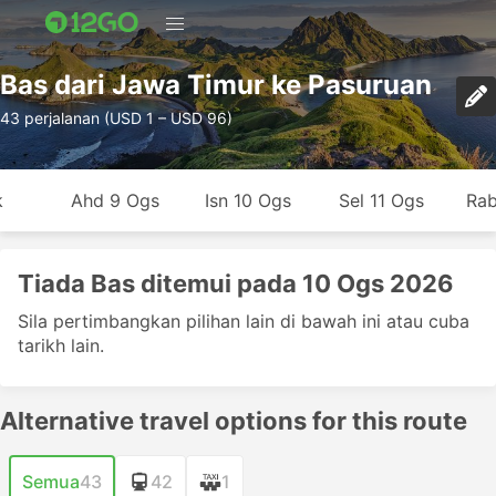
Bas dari Jawa Timur ke Pasuruan
43 perjalanan (USD 1 – USD 96)
k
Ahd 9 Ogs
Isn 10 Ogs
Sel 11 Ogs
Rab
Tiada Bas ditemui pada 10 Ogs 2026
Sila pertimbangkan pilihan lain di bawah ini atau cuba
tarikh lain.
Alternative travel options for this route
Semua
43
42
1