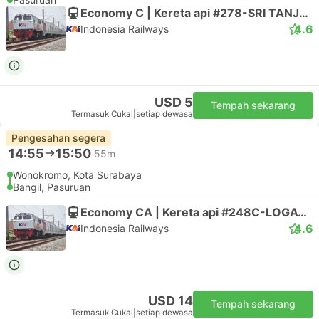
Economy C | Kereta api #278-SRI TANJUNG
4.6
Indonesia Railways
USD 5
Tempah sekarang
Termasuk Cukai
|
setiap dewasa
Pengesahan segera
14:55
15:50
55m
Wonokromo, Kota Surabaya
Bangil, Pasuruan
Economy CA | Kereta api #248C-LOGAWA
4.6
Indonesia Railways
USD 14
Tempah sekarang
Termasuk Cukai
|
setiap dewasa