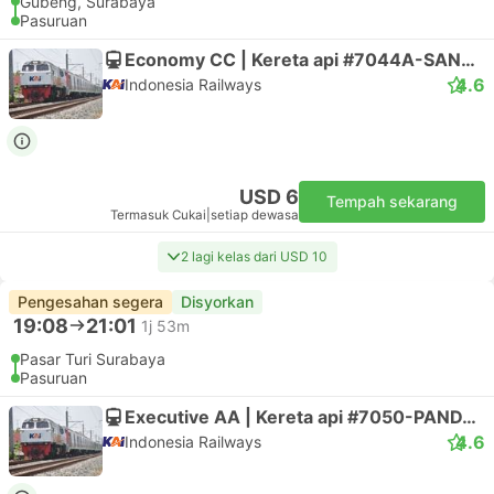
Gubeng, Surabaya
Pasuruan
Economy CC | Kereta api #7044A-SANGKURIANG
4.6
Indonesia Railways
USD 6
Tempah sekarang
Termasuk Cukai
|
setiap dewasa
2 lagi kelas dari USD 10
Pengesahan segera
Disyorkan
19:08
21:01
1j 53m
Pasar Turi Surabaya
Pasuruan
Executive AA | Kereta api #7050-PANDALUNGAN 2
4.6
Indonesia Railways