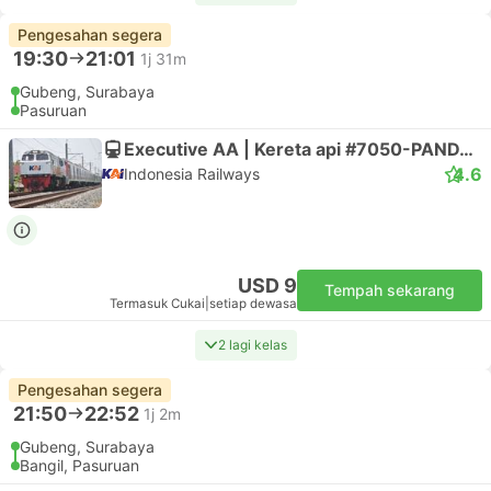
Pengesahan segera
19:30
21:01
1j 31m
Gubeng, Surabaya
Pasuruan
Executive AA | Kereta api #7050-PANDALUNGAN 2
4.6
Indonesia Railways
USD 9
Tempah sekarang
Termasuk Cukai
|
setiap dewasa
2 lagi kelas
Pengesahan segera
21:50
22:52
1j 2m
Gubeng, Surabaya
Bangil, Pasuruan