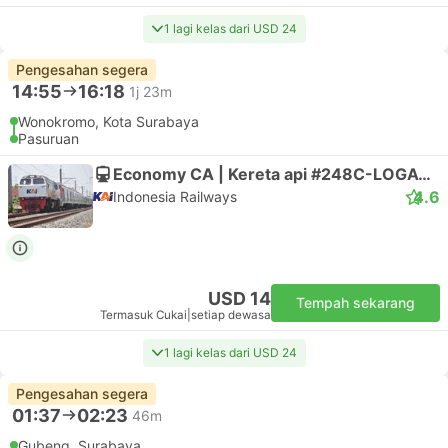
1 lagi kelas dari USD 24
Pengesahan segera
14:55
16:18
1j 23m
Wonokromo, Kota Surabaya
Pasuruan
Economy CA | Kereta api #248C-LOGAWA
4.6
Indonesia Railways
USD 14
Tempah sekarang
Termasuk Cukai
|
setiap dewasa
1 lagi kelas dari USD 24
Pengesahan segera
01:37
02:23
46m
Gubeng, Surabaya