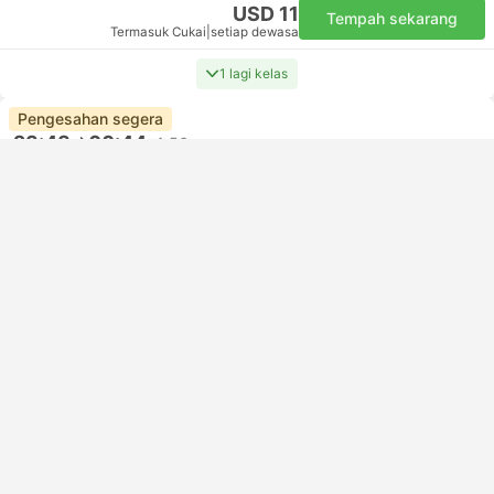
USD 11
Tempah sekarang
Termasuk Cukai
|
setiap dewasa
1 lagi kelas
Pengesahan segera
23:48
00:44
+1
56m
Gubeng, Surabaya
Bangil, Pasuruan
Economy CA | Kereta api #158-WIJAYAKUSUMA
4.6
Indonesia Railways
USD 15
Tempah sekarang
Termasuk Cukai
|
setiap dewasa
1 lagi kelas dari USD 23
Pengesahan segera