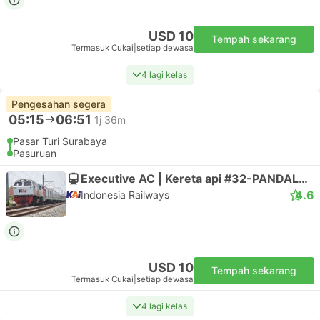
USD 10
Tempah sekarang
Termasuk Cukai
|
setiap dewasa
4 lagi kelas
Pengesahan segera
05:15
06:51
1j 36m
Pasar Turi Surabaya
Pasuruan
Executive AC | Kereta api #32-PANDALUNGAN
4.6
Indonesia Railways
USD 10
Tempah sekarang
Termasuk Cukai
|
setiap dewasa
4 lagi kelas