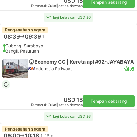
USD 18
Tempah sekarang
Termasuk Cukai
|
setiap dewasa
1 lagi kelas dari USD 26
Pengesahan segera
08:39
09:39
1j
Gubeng, Surabaya
Bangil, Pasuruan
Economy CC | Kereta api #92-JAYABAYA
4.6
Indonesia Railways
USD 18
Tempah sekarang
Termasuk Cukai
|
setiap dewasa
1 lagi kelas dari USD 26
Pengesahan segera
09:00
10:18
1j 18m