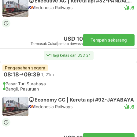
Executive AC | Kereta api #32-PANDALUNGAN
4.6
Indonesia Railways
USD 10
Tempah sekarang
Termasuk Cukai
|
setiap dewasa
1 lagi kelas dari USD 24
Pengesahan segera
08:18
09:39
1j 21m
Pasar Turi Surabaya
Bangil, Pasuruan
Economy CC | Kereta api #92-JAYABAYA
4.6
Indonesia Railways