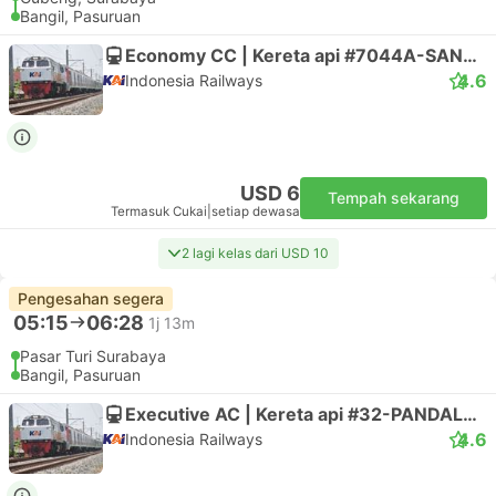
Bangil, Pasuruan
Economy CC | Kereta api #7044A-SANGKURIANG
4.6
Indonesia Railways
USD 6
Tempah sekarang
Termasuk Cukai
|
setiap dewasa
2 lagi kelas dari USD 10
Pengesahan segera
05:15
06:28
1j 13m
Pasar Turi Surabaya
Bangil, Pasuruan
Executive AC | Kereta api #32-PANDALUNGAN
4.6
Indonesia Railways