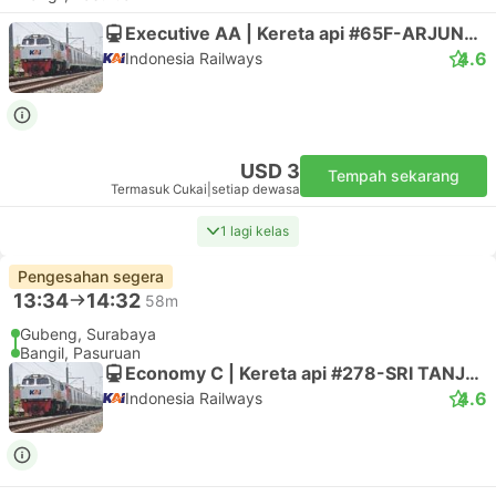
Executive AA | Kereta api #65F-ARJUNO EKSPRES
4.6
Indonesia Railways
USD 3
Tempah sekarang
Termasuk Cukai
|
setiap dewasa
1 lagi kelas
Pengesahan segera
13:34
14:32
58m
Gubeng, Surabaya
Bangil, Pasuruan
Economy C | Kereta api #278-SRI TANJUNG
4.6
Indonesia Railways