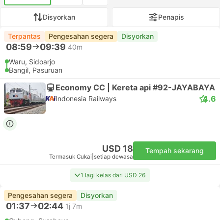
Disyorkan
Penapis
Terpantas
Pengesahan segera
Disyorkan
08:59
09:39
40m
Waru, Sidoarjo
Bangil, Pasuruan
Economy CC | Kereta api #92-JAYABAYA
4.6
Indonesia Railways
USD 18
Tempah sekarang
Termasuk Cukai
|
setiap dewasa
1 lagi kelas dari USD 26
Pengesahan segera
Disyorkan
01:37
02:44
1j 7m