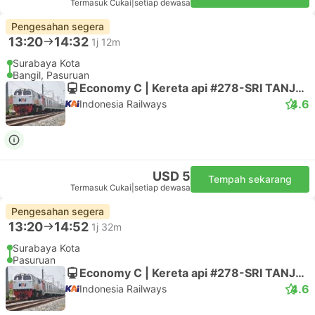
Termasuk Cukai
|
setiap dewasa
Pengesahan segera
13:20
14:32
1j 12m
Surabaya Kota
Bangil, Pasuruan
Economy C | Kereta api #278-SRI TANJUNG
4.6
Indonesia Railways
USD 5
Tempah sekarang
Termasuk Cukai
|
setiap dewasa
Pengesahan segera
13:20
14:52
1j 32m
Surabaya Kota
Pasuruan
Economy C | Kereta api #278-SRI TANJUNG
4.6
Indonesia Railways