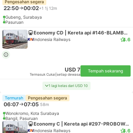
Pengesahan segera
22:50
00:02
+1
1j 12m
Gubeng, Surabaya
Pasuruan
Economy CD | Kereta api #146-BLAMBANGAN EKSPRES
4.6
Indonesia Railways
USD 7
Tempah sekarang
Termasuk Cukai
|
setiap dewasa
1 lagi kelas dari USD 10
Termurah
Pengesahan segera
06:07
07:05
58m
Wonokromo, Kota Surabaya
Bangil, Pasuruan
Economy C | Kereta api #297-PROBOWANGI
4.6
Indonesia Railways