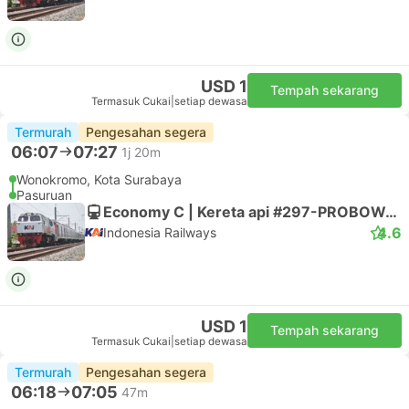
USD 1
Tempah sekarang
Termasuk Cukai
|
setiap dewasa
Termurah
Pengesahan segera
06:07
07:27
1j 20m
Wonokromo, Kota Surabaya
Pasuruan
Economy C | Kereta api #297-PROBOWANGI
4.6
Indonesia Railways
USD 1
Tempah sekarang
Termasuk Cukai
|
setiap dewasa
Termurah
Pengesahan segera
06:18
07:05
47m