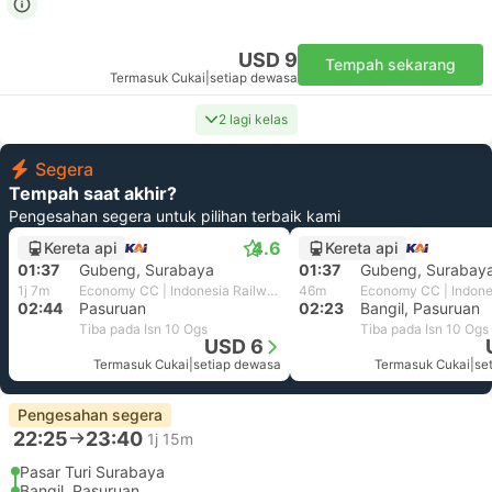
USD 9
Tempah sekarang
Termasuk Cukai
|
setiap dewasa
2 lagi kelas
Segera
Tempah saat akhir?
Pengesahan segera untuk pilihan terbaik kami
4.6
Kereta api
Kereta api
01:37
Gubeng, Surabaya
01:37
Gubeng, Surabay
1j 7m
Economy CC | Indonesia Railways
46m
02:44
Pasuruan
02:23
Bangil, Pasuruan
Tiba pada Isn 10 Ogs
Tiba pada Isn 10 Ogs
USD 6
Termasuk Cukai
|
setiap dewasa
Termasuk Cukai
|
se
Pengesahan segera
22:25
23:40
1j 15m
Pasar Turi Surabaya
Bangil, Pasuruan