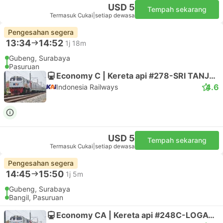
USD 5
Tempah sekarang
Termasuk Cukai
|
setiap dewasa
Pengesahan segera
13:34
14:52
1j 18m
Gubeng, Surabaya
Pasuruan
Economy C | Kereta api #278-SRI TANJUNG
4.6
Indonesia Railways
USD 5
Tempah sekarang
Termasuk Cukai
|
setiap dewasa
Pengesahan segera
14:45
15:50
1j 5m
Gubeng, Surabaya
Bangil, Pasuruan
Economy CA | Kereta api #248C-LOGAWA