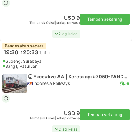
USD 9
Tempah sekarang
Termasuk Cukai
|
setiap dewasa
2 lagi kelas
Pengesahan segera
19:30
20:33
1j 3m
Gubeng, Surabaya
Bangil, Pasuruan
Executive AA | Kereta api #7050-PANDALUNGAN 2
4.6
Indonesia Railways
USD 9
Tempah sekarang
Termasuk Cukai
|
setiap dewasa
2 lagi kelas