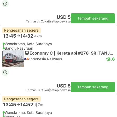
USD 5
Tempah sekarang
Termasuk Cukai
|
setiap dewasa
Pengesahan segera
13:45
14:32
47m
Wonokromo, Kota Surabaya
Bangil, Pasuruan
Economy C | Kereta api #278-SRI TANJUNG
4.6
Indonesia Railways
USD 5
Tempah sekarang
Termasuk Cukai
|
setiap dewasa
Pengesahan segera
13:45
14:52
1j 7m
Wonokromo, Kota Surabaya
Pasuruan