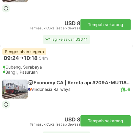
USD 8
Tempah sekarang
Termasuk Cukai
|
setiap dewasa
1 lagi kelas dari USD 11
Pengesahan segera
09:24
10:18
54m
Gubeng, Surabaya
Bangil, Pasuruan
Economy CA | Kereta api #209A-MUTIARA TIMUR
4.6
Indonesia Railways
USD 8
Tempah sekarang
Termasuk Cukai
|
setiap dewasa