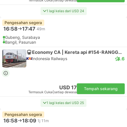
Termasuk Cukai
|
setiap dewasa
1 lagi kelas dari USD 24
Pengesahan segera
16:58
17:47
49m
Gubeng, Surabaya
Bangil, Pasuruan
Economy CA | Kereta api #154-RANGGAJATI
4.6
Indonesia Railways
USD 17
Tempah sekarang
Termasuk Cukai
|
setiap dewasa
1 lagi kelas dari USD 25
Pengesahan segera
16:58
18:09
1j 11m