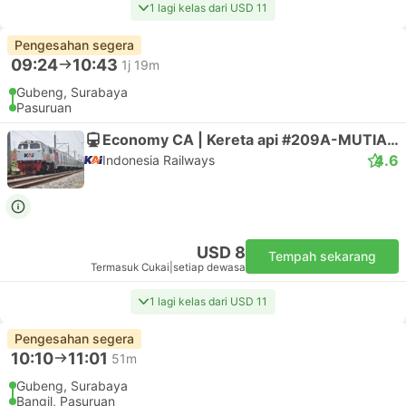
1 lagi kelas dari USD 11
Pengesahan segera
09:24
10:43
1j 19m
Gubeng, Surabaya
Pasuruan
Economy CA | Kereta api #209A-MUTIARA TIMUR
4.6
Indonesia Railways
USD 8
Tempah sekarang
Termasuk Cukai
|
setiap dewasa
1 lagi kelas dari USD 11
Pengesahan segera
10:10
11:01
51m
Gubeng, Surabaya
Bangil, Pasuruan