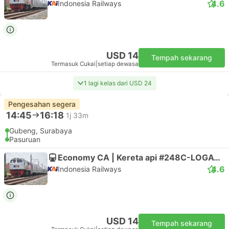
4.6
Indonesia Railways
USD 14
Tempah sekarang
Termasuk Cukai
|
setiap dewasa
1 lagi kelas dari USD 24
Pengesahan segera
14:45
16:18
1j 33m
Gubeng, Surabaya
Pasuruan
Economy CA | Kereta api #248C-LOGAWA
4.6
Indonesia Railways
USD 14
Tempah sekarang