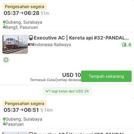
Pengesahan segera
05:37
06:28
51m
Gubeng, Surabaya
Bangil, Pasuruan
Executive AC | Kereta api #32-PANDALUNGAN
4.6
Indonesia Railways
USD 10
Tempah sekarang
Termasuk Cukai
|
setiap dewasa
1 lagi kelas dari USD 24
Pengesahan segera
05:37
06:51
1j 14m
Gubeng, Surabaya
Pasuruan