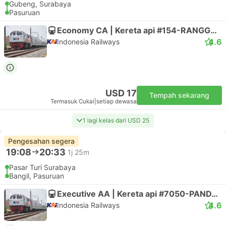
Gubeng, Surabaya
Pasuruan
Economy CA | Kereta api #154-RANGGAJATI
4.6
Indonesia Railways
USD 17
Tempah sekarang
Termasuk Cukai
|
setiap dewasa
1 lagi kelas dari USD 25
Pengesahan segera
19:08
20:33
1j 25m
Pasar Turi Surabaya
Bangil, Pasuruan
Executive AA | Kereta api #7050-PANDALUNGAN 2
4.6
Indonesia Railways