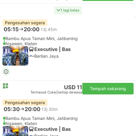
USD 11
Tempah sekarang
Termasuk Cukai
|
setiap dewasa
Pengesahan segera
06:15
15:15
9j
Cipayung, Jatibening
Jaten, Delanggu
Executive | Bas
1.0
Tunas Muda Transport
USD 19
Tempah sekarang
Termasuk Cukai
|
setiap dewasa
Pengesahan segera
06:15
20:00
12j 45m
Bambu Apus Taman Mini, Jatibening