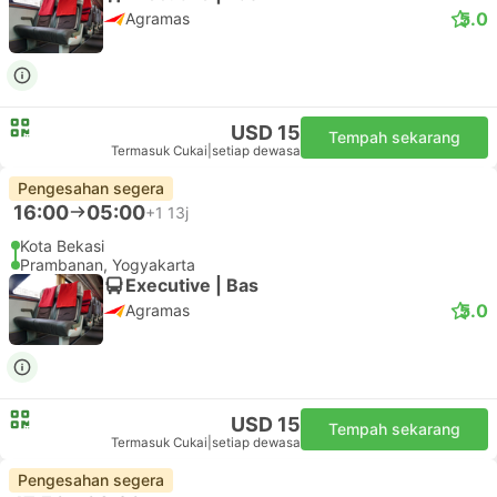
USD 12
Tempah sekarang
Termasuk Cukai
|
setiap dewasa
Pengesahan segera
14:00
06:00
+1
16j
Kota Bekasi
Prambanan, Yogyakarta
Executive | Bas
5.0
Agramas
USD 15
Tempah sekarang
Termasuk Cukai
|
setiap dewasa
Pengesahan segera
16:00
05:00
+1
13j