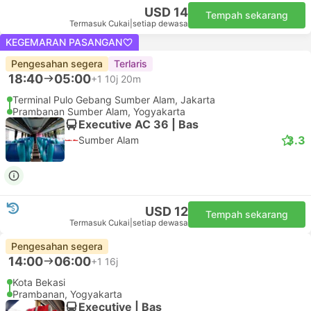
KEGEMARAN PASANGAN
Pengesahan segera
Terlaris
08:25
16:30
8j 5m
Pulo Gebang, Jatibening
Prambanan Yogyakarta
Executive | Bas
2.7
ADIBUZZ
USD 14
Tempah sekarang
Termasuk Cukai
|
setiap dewasa
KEGEMARAN PASANGAN
Pengesahan segera
Terlaris
18:40
05:00
+1
10j 20m
Terminal Pulo Gebang Sumber Alam, Jakarta
Prambanan Sumber Alam, Yogyakarta
Executive AC 36 | Bas
3.3
Sumber Alam