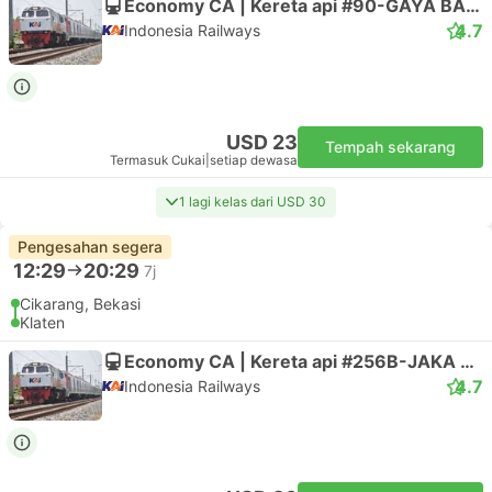
USD 11
Tempah sekarang
Termasuk Cukai
|
setiap dewasa
Pengesahan segera
05:30
20:00
13j 30m
Bambu Apus Taman Mini, Jatibening
Ngawen, Klaten
Executive | Bas
Berlian Jaya
USD 11
Tempah sekarang
Termasuk Cukai
|
setiap dewasa
Pengesahan segera
05:55
18:50
11j 55m
Bambu Apus Taman Mini, Jatibening
Ngawen, Klaten
Executive | Bas
Berlian Jaya