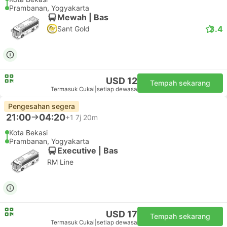
Sembodo
USD 15
Tempah sekarang
Termasuk Cukai
|
setiap dewasa
Pengesahan segera
20:30
05:40
+1
9j 10m
Kota Bekasi
Prambanan, Yogyakarta
Mewah | Bas
3.4
Sant Gold
USD 12
Tempah sekarang
Termasuk Cukai
|
setiap dewasa
Pengesahan segera