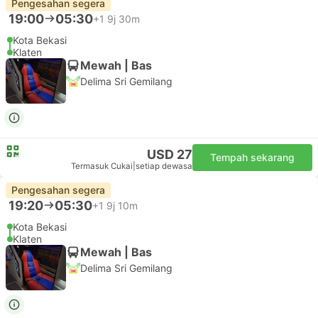
Kota Bekasi
Prambanan, Yogyakarta
Executive | Bas
Mahardhika
USD 16
Tempah sekarang
Termasuk Cukai
|
setiap dewasa
Pengesahan segera
19:00
05:30
+1
9j 30m
Kota Bekasi
Klaten
Mewah | Bas
Delima Sri Gemilang
USD 27