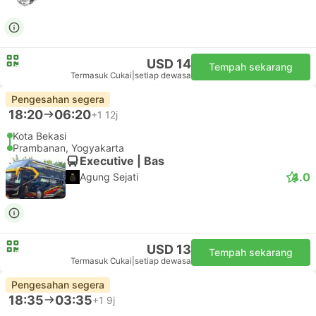
USD 17
Tempah sekarang
Termasuk Cukai
|
setiap dewasa
Pengesahan segera
18:15
06:15
+1
12j
Kota Bekasi
Prambanan, Yogyakarta
Executive | Bas
1.0
Maju Lancar
USD 14
Tempah sekarang
Termasuk Cukai
|
setiap dewasa
Pengesahan segera
18:20
06:20
+1
12j
Kota Bekasi
Prambanan, Yogyakarta