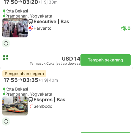
Kota Bekasi
Prambanan, Yogyakarta
Executive | Bas
5.0
Agramas
USD 15
Tempah sekarang
Termasuk Cukai
|
setiap dewasa
Pengesahan segera
17:50
03:20
+1
9j 30m
Kota Bekasi
Prambanan, Yogyakarta
Executive | Bas
5.0
Haryanto
USD 14
Tempah sekarang
Termasuk Cukai
|
setiap dewasa