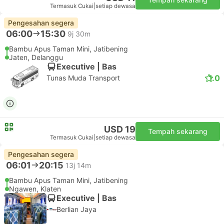
USD 11
Tempah sekarang
Termasuk Cukai
|
setiap dewasa
Pengesahan segera
06:35
17:10
9j 35m
Jatijajar, Depok
Gondang Klaten
Executive | Bas
2.7
ADIBUZZ
USD 14
Tempah sekarang
Termasuk Cukai
|
setiap dewasa
Pengesahan segera
06:35
16:30
9j 55m
Jatijajar, Depok
Prambanan Yogyakarta
Executive | Bas