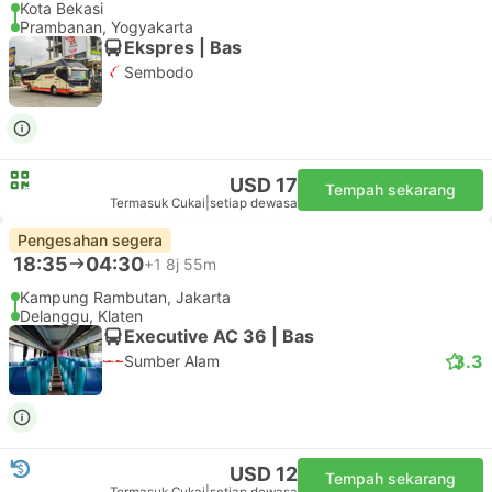
Executive | Bas
4.0
Agung Sejati
USD 13
Tempah sekarang
Termasuk Cukai
|
setiap dewasa
Pengesahan segera
18:35
03:35
+1
9j
Kota Bekasi
Prambanan, Yogyakarta
Ekspres | Bas
Sembodo
USD 17
Tempah sekarang
Termasuk Cukai
|
setiap dewasa
Pengesahan segera