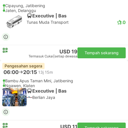
Pengesahan segera
06:20
20:00
12j 40m
Bambu Apus Taman Mini, Jatibening
Ngawen, Klaten
Executive | Bas
Berlian Jaya
USD 11
Tempah sekarang
Termasuk Cukai
|
setiap dewasa
Pengesahan segera
06:30
20:15
12j 45m
Bambu Apus Taman Mini, Jatibening
Ngawen, Klaten
Executive | Bas
Berlian Jaya