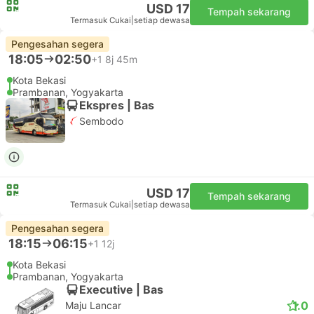
Pengesahan segera
17:55
03:35
+1
9j 40m
Kota Bekasi
Prambanan, Yogyakarta
Ekspres | Bas
Sembodo
USD 17
Tempah sekarang
Termasuk Cukai
|
setiap dewasa
Pengesahan segera
18:05
02:50
+1
8j 45m
Kota Bekasi
Prambanan, Yogyakarta
Ekspres | Bas
Sembodo