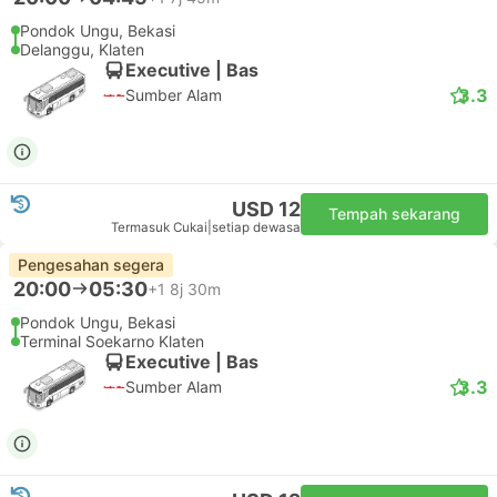
Klaten
Mewah | Bas
Delima Sri Gemilang
USD 27
Tempah sekarang
Termasuk Cukai
|
setiap dewasa
Pengesahan segera
20:00
04:45
+1
7j 45m
Pondok Ungu, Bekasi
Delanggu, Klaten
Executive | Bas
3.3
Sumber Alam
USD 12
Tempah sekarang
Termasuk Cukai
|
setiap dewasa