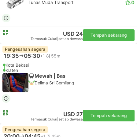
USD 17
Tempah sekarang
Termasuk Cukai
|
setiap dewasa
Pengesahan segera
19:30
06:10
+1
9j 40m
Kota Bekasi
Klaten
Mewah | Bas
1.0
Tunas Muda Transport
USD 24
Tempah sekarang
Termasuk Cukai
|
setiap dewasa
Pengesahan segera
19:35
05:30
+1
8j 55m
Kota Bekasi