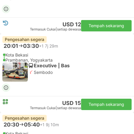
USD 12
Tempah sekarang
Termasuk Cukai
|
setiap dewasa
Pengesahan segera
20:00
03:15
+1
7j 15m
Pondok Ungu, Bekasi
Exit Tol Boyolali
Executive | Bas
3.3
Sumber Alam
USD 12
Tempah sekarang
Termasuk Cukai
|
setiap dewasa
Pengesahan segera
20:01
03:30
+1
7j 29m
Kota Bekasi
Prambanan, Yogyakarta
Executive | Bas