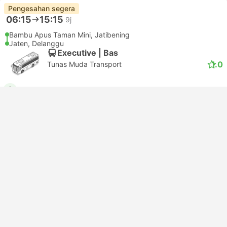
USD 11
Tempah sekarang
Termasuk Cukai
|
setiap dewasa
Pengesahan segera
08:15
16:30
7j 15m
Bekasi Timur
Penggung Klaten
Executive | Bas
2.7
ADIBUZZ
USD 14
Tempah sekarang
Termasuk Cukai
|
setiap dewasa
Tunjuk lagi
Aktiviti di Klaten
Powered by
GetYourGuide