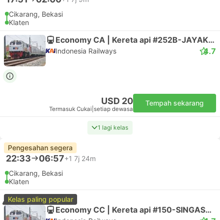
Bambu Apus Taman Mini, Jatibening
Ngawen, Klaten
Executive | Bas
Berlian Jaya
USD 11
Tempah sekarang
Termasuk Cukai
|
setiap dewasa
Pengesahan segera
06:00
15:30
9j 30m
Bambu Apus Taman Mini, Jatibening
Jaten, Delanggu
Executive | Bas
1.0
Tunas Muda Transport
USD 19
Tempah sekarang