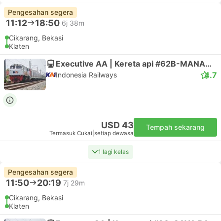
21:00
04:20
+1
7j 20m
Kota Bekasi
Prambanan, Yogyakarta
Executive | Bas
RM Line
USD 17
Tempah sekarang
Termasuk Cukai
|
setiap dewasa
Pengesahan segera
05:15
20:00
13j 45m
Bambu Apus Taman Mini, Jatibening
Ngawen, Klaten
Executive | Bas
Berlian Jaya