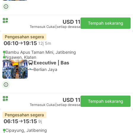
2.7
ADIBUZZ
USD 14
Tempah sekarang
Termasuk Cukai
|
setiap dewasa
Pengesahan segera
06:40
19:15
11j 35m
Bambu Apus Taman Mini, Jatibening
Ngawen, Klaten
Executive | Bas
Berlian Jaya
USD 11
Tempah sekarang
Termasuk Cukai
|
setiap dewasa
Pengesahan segera