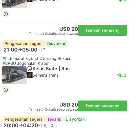
USD 20
Tempah sekarang
Termasuk Cukai
|
setiap dewasa
Pengesahan segera
Disyorkan
21:00
05:00
+1
7j
Indomaret Hybrid Cikarang Bekasi
SPBU Jogonalan Klaten
Kelas Suite | Bas
4.3
Semeru Trans
USD 20
Tempah sekarang
Termasuk Cukai
|
setiap dewasa
Pengesahan segera
Terlaris
Disyorkan
20:00
04:20
+1
8j 20m