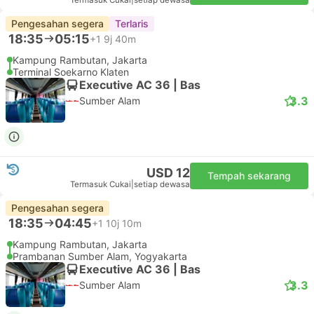
18:35
04:30
+1
8j 55m
Kampung Rambutan, Jakarta
Delanggu, Klaten
Executive AC 36 | Bas
3.3
Sumber Alam
USD 12
Tempah sekarang
Termasuk Cukai
|
setiap dewasa
Pengesahan segera
Terlaris
18:35
05:15
+1
9j 40m
Kampung Rambutan, Jakarta
Terminal Soekarno Klaten
Executive AC 36 | Bas
3.3
Sumber Alam