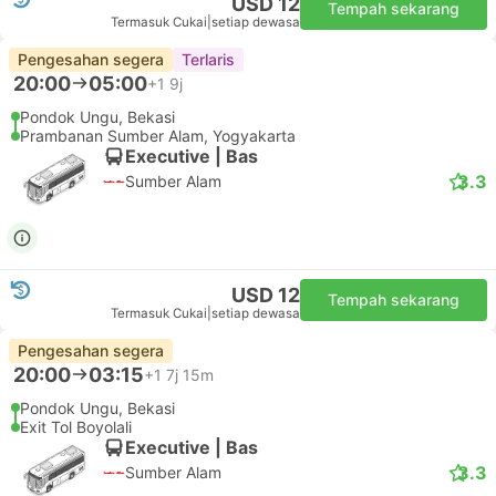
Pengesahan segera
20:00
05:30
+1
8j 30m
Pondok Ungu, Bekasi
Terminal Soekarno Klaten
Executive | Bas
3.3
Sumber Alam
USD 12
Tempah sekarang
Termasuk Cukai
|
setiap dewasa
Pengesahan segera
Terlaris
20:00
05:00
+1
9j
Pondok Ungu, Bekasi
Prambanan Sumber Alam, Yogyakarta
Executive | Bas
3.3
Sumber Alam