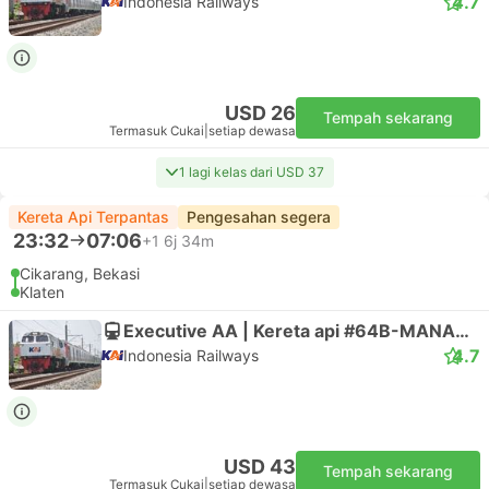
Termasuk Cukai
|
setiap dewasa
Pengesahan segera
06:01
20:15
13j 14m
Bambu Apus Taman Mini, Jatibening
Ngawen, Klaten
Executive | Bas
Berlian Jaya
USD 11
Tempah sekarang
Termasuk Cukai
|
setiap dewasa
Pengesahan segera
06:10
19:15
12j 5m
Bambu Apus Taman Mini, Jatibening
Ngawen, Klaten
Executive | Bas
Berlian Jaya