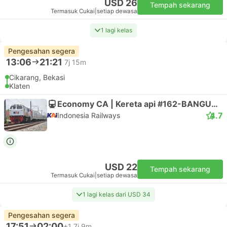
USD 11
Tempah sekarang
Termasuk Cukai
|
setiap dewasa
Pengesahan segera
06:00
15:30
9j 30m
Cipayung, Jatibening
Jaten, Delanggu
Executive | Bas
1.0
Tunas Muda Transport
USD 19
Tempah sekarang
Termasuk Cukai
|
setiap dewasa
Pengesahan segera
06:00
20:15
13j 15m