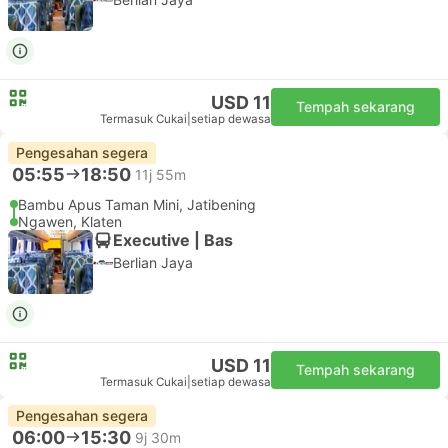
Ngawen, Klaten
Executive | Bas
Berlian Jaya
USD 11
Tempah sekarang
Termasuk Cukai
|
setiap dewasa
Pengesahan segera
06:15
15:15
9j
Bambu Apus Taman Mini, Jatibening
Jaten, Delanggu
Executive | Bas
1.0
Tunas Muda Transport
USD 19
Tempah sekarang
Termasuk Cukai
|
setiap dewasa