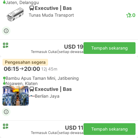
07:02
18:50
10j 48m
Bambu Apus Taman Mini, Jatibening
Ngawen, Klaten
Executive | Bas
Berlian Jaya
USD 11
Tempah sekarang
Termasuk Cukai
|
setiap dewasa
Pengesahan segera
07:30
18:50
10j 20m
Bambu Apus Taman Mini, Jatibening
Ngawen, Klaten
Executive | Bas
Berlian Jaya