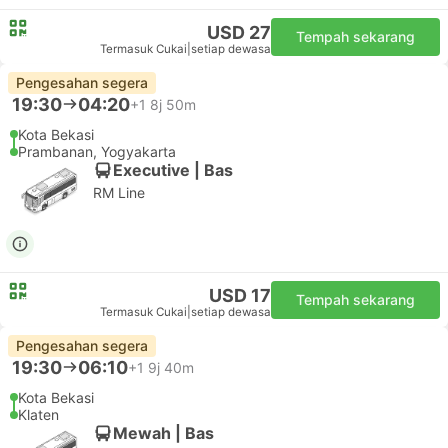
Tempah sekarang
Termasuk Cukai
|
setiap dewasa
Pengesahan segera
19:20
05:30
+1
9j 10m
Kota Bekasi
Klaten
Mewah | Bas
Delima Sri Gemilang
USD 27
Tempah sekarang
Termasuk Cukai
|
setiap dewasa
Pengesahan segera
19:30
04:20
+1
8j 50m
Kota Bekasi
Prambanan, Yogyakarta
Executive | Bas
RM Line