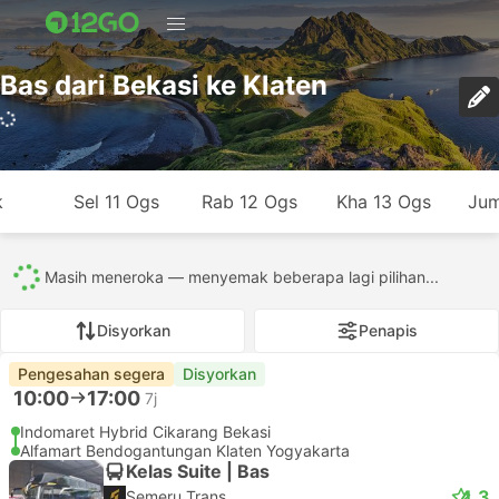
Bas dari Bekasi ke Klaten
636 perjalanan (USD 10 – USD 85)
k
Sel 11 Ogs
Rab 12 Ogs
Kha 13 Ogs
Jum
Semua
636
611
7
18
Disyorkan
Penapis
Pengesahan segera
Disyorkan
10:00
17:00
7j
Indomaret Hybrid Cikarang Bekasi
Alfamart Bendogantungan Klaten Yogyakarta
Kelas Suite | Bas
4.3
Semeru Trans