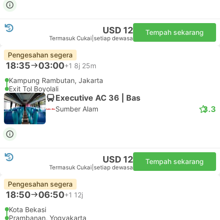
USD 12
Tempah sekarang
Termasuk Cukai
|
setiap dewasa
Pengesahan segera
18:35
04:45
+1
10j 10m
Kampung Rambutan, Jakarta
Prambanan Sumber Alam, Yogyakarta
Executive AC 36 | Bas
3.3
Sumber Alam
USD 12
Tempah sekarang
Termasuk Cukai
|
setiap dewasa
Pengesahan segera
18:35
03:00
+1
8j 25m
Kampung Rambutan, Jakarta
Exit Tol Boyolali
Executive AC 36 | Bas