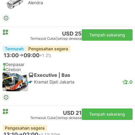
Alendra
USD 25
Tempah sekarang
Termasuk Cukai
|
setiap dewasa
Termurah
Pengesahan segera
13:00
09:00
+1
21j
Denpasar
Cirebon
Executive | Bas
2.0
Kramat Djati Jakarta
USD 21
Tempah sekarang
Termasuk Cukai
|
setiap dewasa
Pengesahan segera
13:10
02:00
+1
13j 50m