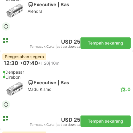
Executive | Bas
Alendra
USD 25
Tempah sekarang
Termasuk Cukai
|
setiap dewasa
Pengesahan segera
12:30
07:40
+1
20j 10m
Denpasar
Cirebon
Executive | Bas
3.0
Madu Kismo
USD 25
Tempah sekarang
Termasuk Cukai
|
setiap dewasa