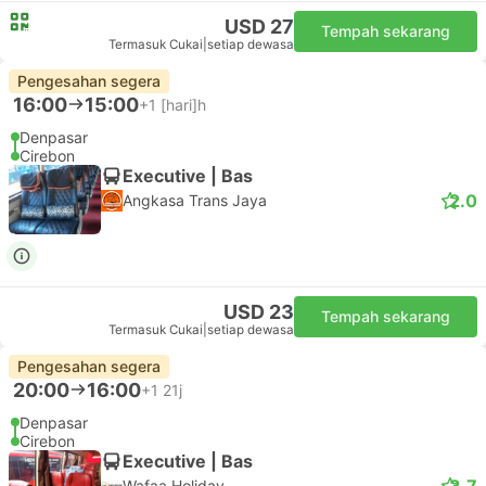
USD 27
Tempah sekarang
Termasuk Cukai
|
setiap dewasa
Pengesahan segera
16:00
15:00
+1
[hari]h
Denpasar
Cirebon
Executive | Bas
2.0
Angkasa Trans Jaya
USD 23
Tempah sekarang
Termasuk Cukai
|
setiap dewasa
Pengesahan segera
20:00
16:00
+1
21j
Denpasar
Cirebon
Executive | Bas
3.7
Wafaa Holiday