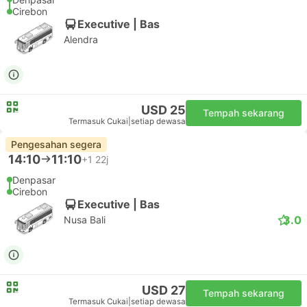
Cirebon
Executive | Bas
Alendra
USD 25
Tempah sekarang
Termasuk Cukai
|
setiap dewasa
Pengesahan segera
14:10
11:10
+1
22j
Denpasar
Cirebon
Executive | Bas
3.0
Nusa Bali
USD 27
Tempah sekarang
Termasuk Cukai
|
setiap dewasa