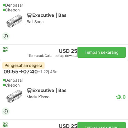
Denpasar
Cirebon
Executive | Bas
Bali Sana
USD 25
Tempah sekarang
Termasuk Cukai
|
setiap dewasa
Pengesahan segera
09:55
07:40
+1
22j 45m
Denpasar
Cirebon
Executive | Bas
3.0
Madu Kismo
USD 25
Tempah sekarang