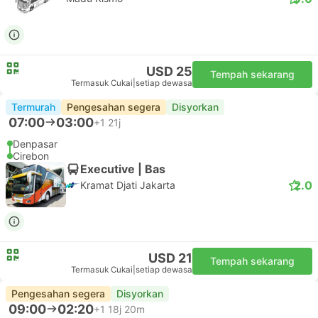
USD 25
Tempah sekarang
Termasuk Cukai
|
setiap dewasa
Termurah
Pengesahan segera
Disyorkan
07:00
03:00
+1
21j
Denpasar
Cirebon
Executive | Bas
2.0
Kramat Djati Jakarta
USD 21
Tempah sekarang
Termasuk Cukai
|
setiap dewasa
Pengesahan segera
Disyorkan
09:00
02:20
+1
18j 20m