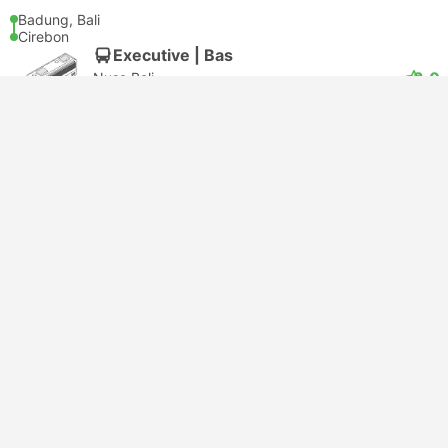
Badung, Bali
Cirebon
Executive | Bas
3.0
Nusa Bali
USD 27
Tempah sekarang
Termasuk Cukai
|
setiap dewasa
Pengesahan segera
11:10
01:40
+1
15j 30m
Badung, Bali
Cirebon
Executive | Bas
3.0
Nusa Bali
USD 27
Tempah sekarang