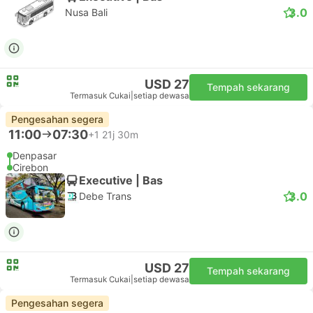
3.0
Nusa Bali
USD 27
Tempah sekarang
Termasuk Cukai
|
setiap dewasa
Pengesahan segera
11:00
07:30
+1
21j 30m
Denpasar
Cirebon
Executive | Bas
3.0
Debe Trans
USD 27
Tempah sekarang
Termasuk Cukai
|
setiap dewasa
Pengesahan segera