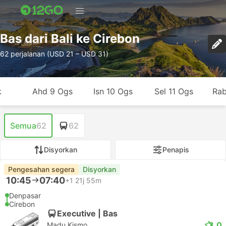
Bas dari Bali ke Cirebon
62 perjalanan (USD 21 – USD 31)
k
Ahd 9 Ogs
Isn 10 Ogs
Sel 11 Ogs
Rab
Semua
62
62
Disyorkan
Penapis
Pengesahan segera
Disyorkan
10:45
07:40
+1
21j 55m
Denpasar
Cirebon
Executive | Bas
3.0
Madu Kismo