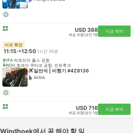
USD 388
지금 예약
세금 포함
|
성인 1명
바로 확정
11:15
12:50
1시간 35분
VFA 빅토리아 폴스 공항
WDH 호세아 쿠타코 공항, 빈트후크
일반석 | 비행기 #4Z8136
Airlink
USD 716
지금 예약
세금 포함
|
성인 1명
Windhoek에서 꼭 해야 할 일