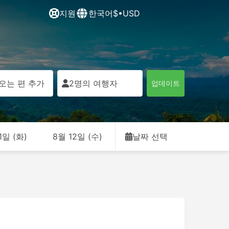
지원
한국어
$•USD
오는 편 추가
2명의 여행자
업데이트
1일 (화)
8월 12일 (수)
날짜 선택