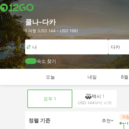
쿨나-다카
1 여행 (USD 144 – USD 198)
쿨나
다카
숙소 찾기
오늘
내일
8월
택시
1
모두
1
USD 144부터 시작
가장
정렬 기준
추천
--: