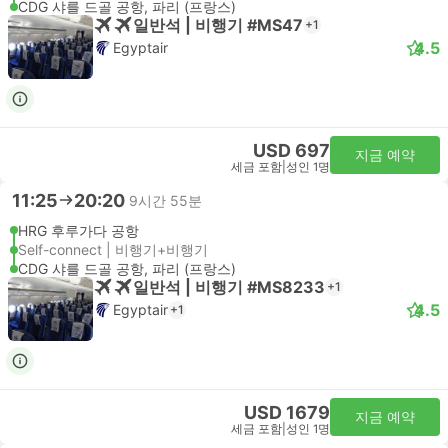
CDG 샤를 드골 공항, 파리 (프랑스)
일반석 | 비행기 #MS47
+1
4.5
Egyptair
USD 697
지금 예약
세금 포함
|
성인 1명
11:25
20:20
9시간 55분
HRG 후루가다 공항
Self-connect | 비행기+비행기
CDG 샤를 드골 공항, 파리 (프랑스)
일반석 | 비행기 #MS8233
+1
4.5
Egyptair
+1
USD 1679
지금 예약
세금 포함
|
성인 1명