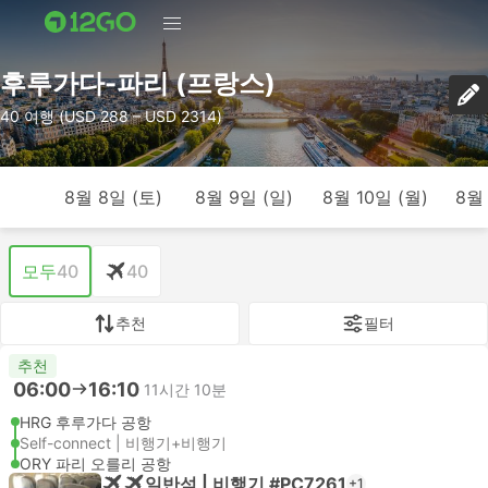
후루가다-파리 (프랑스)
40 여행 (USD 288 – USD 2314)
8월 8일 (토)
8월 9일 (일)
8월 10일 (월)
8월 
모두
40
40
추천
필터
추천
06:00
16:10
11시간 10분
HRG 후루가다 공항
Self-connect | 비행기+비행기
ORY 파리 오를리 공항
일반석 | 비행기 #PC7261
+1