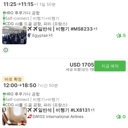
11:25
11:15
+1
1일 50분
HRG 후루가다 공항
Self-connect | 비행기+비행기
CDG 샤를 드골 공항, 파리 (프랑스)
일반석 | 비행기 #MS8233
+1
4.5
Egyptair
+1
USD 1705
지금 예약
세금 포함
|
성인 1명
바로 확정
12:00
18:50
7시간 50분
HRG 후루가다 공항
Self-connect | 비행기+비행기
CDG 샤를 드골 공항, 파리 (프랑스)
일반석 | 비행기 #LX8131
+1
4.0
SWISS International Airlines