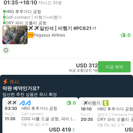
01:35
16:10
15시간 35분
HRG 후루가다 공항
Self-connect | 비행기+비행기
ORY 파리 오를리 공항
일반석 | 비행기 #PC621
+1
4.0
Pegasus Airlines
USD 312
지금 예약
세금 포함
|
성인 1명
즉시
막판 예약인가요?
엄선한 추천 상품은 즉시 확정
5.0
비행기
03:30
HRG 후루가다 공항
16:10
HRG 후루가다 공
9시간 5분
Self-connect
5시간 25분
일반석 | Transavia Fr
11:35
CDG 샤를 드골 공항, 파리 (프랑스)
20:35
ORY 파리 오를리 
8월 9일 (일) 도착
8월 9일 (일) 도착
USD 419
US