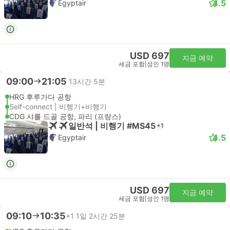
4.5
Egyptair
USD 697
지금 예약
세금 포함
|
성인 1명
09:00
21:05
13시간 5분
HRG 후루가다 공항
Self-connect | 비행기+비행기
CDG 샤를 드골 공항, 파리 (프랑스)
일반석 | 비행기 #MS45
+1
4.5
Egyptair
USD 697
지금 예약
세금 포함
|
성인 1명
09:10
10:35
+1
1일 2시간 25분