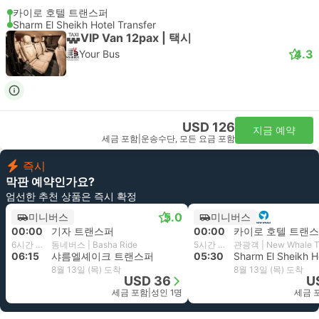
카이로 호텔 트랜스퍼
Sharm El Sheikh Hotel Transfer
VIP Van 12pax | 택시
4.3
Your Bus
USD 126
지금 예약
세금 포함
|
운송수단, 모든 요금 포함
즉시
막판 예약인가요?
엄선한 추천 상품은 즉시 확정
5.0
미니버스
미니버스
00:00
기자 트랜스퍼
00:00
카이로 호텔 트랜
6시간 15분
동네버스 | Basha Ride
5시간 30분
관광객 | New Whale T
06:15
샤름엘셰이크 트랜스퍼
05:30
8월 13일 (목) 도착
8월 13일 (목) 도착
USD 36
U
세금 포함
|
성인 1명
세금 