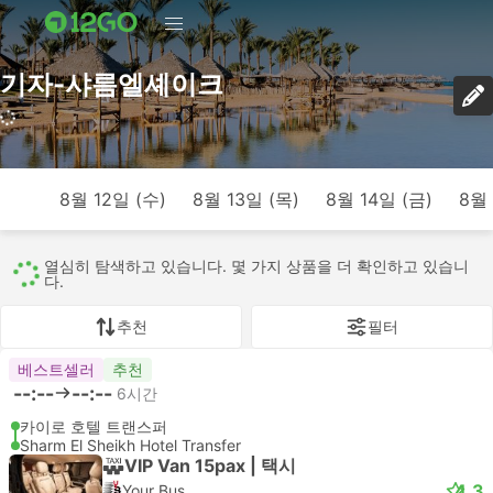
기자-샤름엘셰이크
1002 여행 (USD 12 – USD 346)
8월 12일 (수)
8월 13일 (목)
8월 14일 (금)
8월 
모두
1002
191
768
26
17
추천
필터
베스트셀러
추천
--:--
--:--
6시간
카이로 호텔 트랜스퍼
Sharm El Sheikh Hotel Transfer
VIP Van 15pax | 택시
4.3
Your Bus