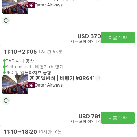
Qatar Airways
USD 570
지금 예약
세금 포함
|
성인 1명
11:10
21:05
12시간 55분
DAC 다카 공항
Self-connect | 비행기+비행기
JED 킹 압둘라지즈 공항
일반석 | 비행기 #QR641
+1
Qatar Airways
USD 791
지금 예약
세금 포함
|
성인 1명
11:10
18:20
10시간 10분