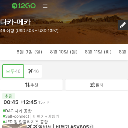
다카-메카
46 여행 (USD 503 – USD 1397)
8월 9일 (일)
8월 10일 (월)
8월 11일 (화)
8월 
모두
46
46
추천
필터
추천
00:45
12:45
15시간
DAC 다카 공항
Self-connect | 비행기+비행기
JED 킹 압둘라지즈 공항
일반석 | 비행기 #SV805
+1