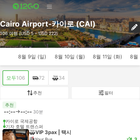
Cairo Airport-카이로 (CAI)
106 여행 (USD 5 – USD 222)
8월 9일 (일)
8월 10일 (월)
8월 11일 (화)
8월 
모두
106
72
34
추천
필터
추천
--:--
--:--
30분
카이로 국제공항
기자 호텔 트랜스퍼
VIP 3pax | 택시
4.3
Your Bus