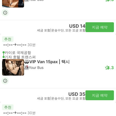
USD 14
지금 예약
세금 포함
|
운송수단, 모든 요금 포함
추천
--:--
--:--
30분
카이로 국제공항
기자 호텔 트랜스퍼
VIP Van 15pax | 택시
4.3
Your Bus
USD 35
지금 예약
세금 포함
|
운송수단, 모든 요금 포함
추천
--:--
--:--
30분