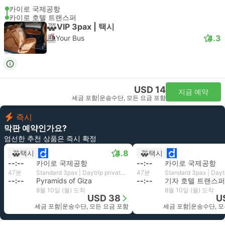
카이로 국제공항
카이로 호텔 트랜스퍼
VIP 3pax | 택시
4.3
Your Bus
USD 14
지금 예약
세금 포함
|
운송수단, 모든 요금 포함
즉시
막판 예약인가요?
엄선한 추천 상품은 즉시 확정
4.8
택시
택시
--:--
카이로 국제공항
--:--
카이로 국제공항
47분
Standard 3pax | Daytrip private transfer with English speaking driver
47분
--:--
Pyramids of Giza
--:--
기자 호텔 트랜스퍼
8월 10일 (월) 도착
8월 10일 (월) 도착
USD 38
U
세금 포함
|
운송수단, 모든 요금 포함
세금 포함
|
운송수단, 모