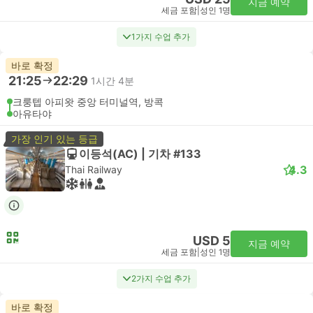
지금 예약
세금 포함
|
성인 1명
1가지 수업 추가
바로 확정
21:25
22:29
1시간 4분
크룽텝 아피왓 중앙 터미널역, 방콕
아유타야
가장 인기 있는 등급
이등석(AC) | 기차 #133
4.3
Thai Railway
USD 5
지금 예약
세금 포함
|
성인 1명
2가지 수업 추가
바로 확정