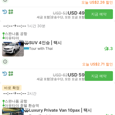
오늘 US$2.26 할인
USD 49
USD 52
지금 예약
세금 포함
|
운송수단, 모든 요금 포함
--:--
--:--
1시간 30분
스완나폼 공항
아유타야
SUV 4인승 | 택시
4.3
Tour with Thai
오늘 US$2.71 할인
USD 59
USD 62
지금 예약
세금 포함
|
운송수단, 모든 요금 포함
바로 확정
--:--
--:--
2시간
스완나폼 공항
아유타야 호텔 환승역
Luxury Private Van 10pax | 택시