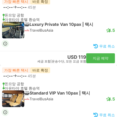
가장 빠른 택시
바로 확정
--:--
--:--
45분
돈므앙 공항
아유타야 호텔 환승역
Luxury Private Van 10pax | 택시
4.5
TravelBusAsia
무료 취소
USD 119
지금 예약
세금 포함
|
운송수단, 모든 요금 포함
가장 빠른 택시
바로 확정
--:--
--:--
45분
돈므앙 공항
아유타야 호텔 환승역
Standard VIP Van 10pax | 택시
4.5
TravelBusAsia
무료 취소