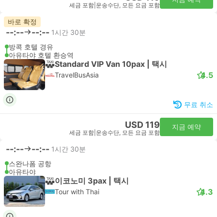
세금 포함
|
운송수단, 모든 요금 포함
바로 확정
--:--
--:--
1시간 30분
방콕 호텔 경유
아유타야 호텔 환승역
Standard VIP Van 10pax | 택시
4.5
TravelBusAsia
무료 취소
USD 119
지금 예약
세금 포함
|
운송수단, 모든 요금 포함
--:--
--:--
1시간 30분
스완나폼 공항
아유타야
이코노미 3pax | 택시
4.3
Tour with Thai