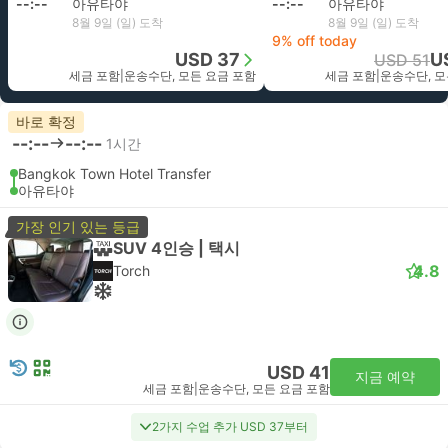
--:--
아유타야
--:--
아유타야
8월 9일 (일) 도착
8월 9일 (일) 도착
9% off today
USD 37
U
USD 51
세금 포함
|
운송수단, 모든 요금 포함
세금 포함
|
운송수단, 모
바로 확정
--:--
--:--
1시간
Bangkok Town Hotel Transfer
아유타야
가장 인기 있는 등급
SUV 4인승 | 택시
4.8
Torch
USD 41
지금 예약
세금 포함
|
운송수단, 모든 요금 포함
2가지 수업 추가 USD 37부터