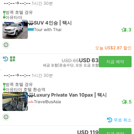
--:--
--:--
1시간 30분
방콕 호텔 경유
아유타야
SUV 4인승 | 택시
4.3
Tour with Thai
오늘 US$2.87 할인
USD 63
USD 65
지금 예약
세금 포함
|
운송수단, 모든 요금 포함
--:--
--:--
1시간 30분
방콕 호텔 경유
아유타야 호텔 환승역
Luxury Private Van 10pax | 택시
4.5
TravelBusAsia
무료 취소
USD 119
지금 예약