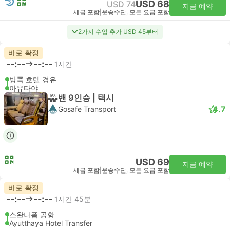
USD 68
USD 74
지금 예약
세금 포함
|
운송수단, 모든 요금 포함
2가지 수업 추가 USD 45부터
바로 확정
--:--
--:--
1시간
방콕 호텔 경유
아유타야
밴 9인승 | 택시
4.7
Gosafe Transport
USD 69
지금 예약
세금 포함
|
운송수단, 모든 요금 포함
바로 확정
--:--
--:--
1시간 45분
스완나폼 공항
Ayutthaya Hotel Transfer