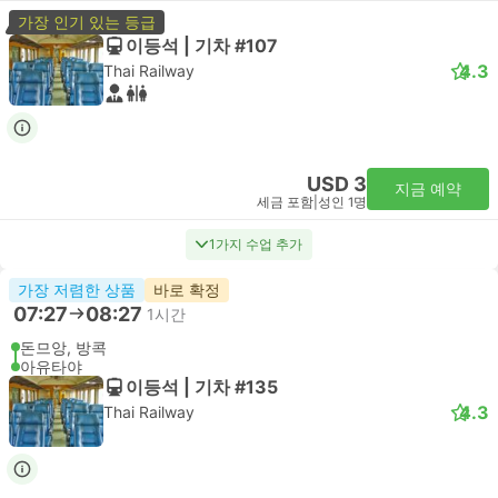
가장 인기 있는 등급
이등석 | 기차 #107
4.3
Thai Railway
USD 3
지금 예약
세금 포함
|
성인 1명
1가지 수업 추가
가장 저렴한 상품
바로 확정
07:27
08:27
1시간
돈므앙, 방콕
아유타야
이등석 | 기차 #135
4.3
Thai Railway