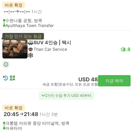
바로 확정
--:--
--:--
1시간
수완나품 공항, 방콕
Ayutthaya Town Transfer
가장 인기 있는 등급
SUV 4인승 | 택시
4.8
Than Car Service
USD 48
지금 예약
세금 포함
|
운송수단, 모든 요금 포함
2가지 수업 추가 USD 45부터
바로 확정
20:45
21:48
1시간 3분
크룽텝 아피왓 중앙 터미널역, 방콕
아유타야