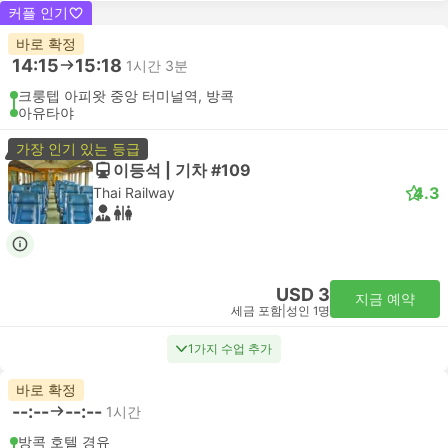
커플 인기
바로 확정
14:15
15:18
1시간 3분
크룽텝 아피왓 중앙 터미널역, 방콕
아유타야
가장 인기 있는 등급
이등석 | 기차 #109
4.3
Thai Railway
USD 3
지금 예약
세금 포함
|
성인 1명
1가지 수업 추가
바로 확정
--:--
--:--
1시간
방콕 호텔 경유