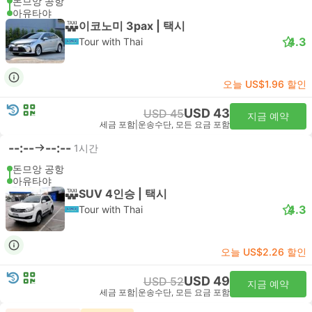
돈므앙 공항
아유타야
이코노미 3pax | 택시
4.3
Tour with Thai
오늘 US$1.96 할인
USD 43
USD 45
지금 예약
세금 포함
|
운송수단, 모든 요금 포함
--:--
--:--
1시간
돈므앙 공항
아유타야
SUV 4인승 | 택시
4.3
Tour with Thai
오늘 US$2.26 할인
USD 49
USD 52
지금 예약
세금 포함
|
운송수단, 모든 요금 포함