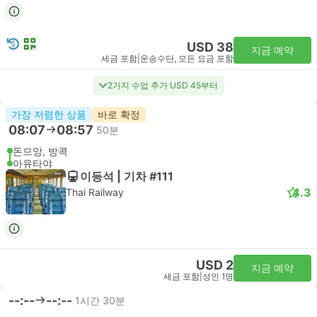
USD 38
지금 예약
세금 포함
|
운송수단, 모든 요금 포함
2가지 수업 추가 USD 45부터
가장 저렴한 상품
바로 확정
08:07
08:57
50분
돈므앙, 방콕
아유타야
이등석 | 기차 #111
4.3
Thai Railway
USD 2
지금 예약
세금 포함
|
성인 1명
--:--
--:--
1시간 30분