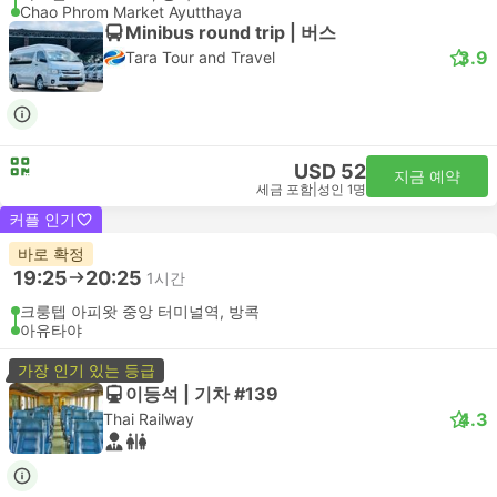
Chao Phrom Market Ayutthaya
Minibus round trip | 버스
3.9
Tara Tour and Travel
USD 52
지금 예약
세금 포함
|
성인 1명
커플 인기
바로 확정
19:25
20:25
1시간
크룽텝 아피왓 중앙 터미널역, 방콕
아유타야
가장 인기 있는 등급
이등석 | 기차 #139
4.3
Thai Railway