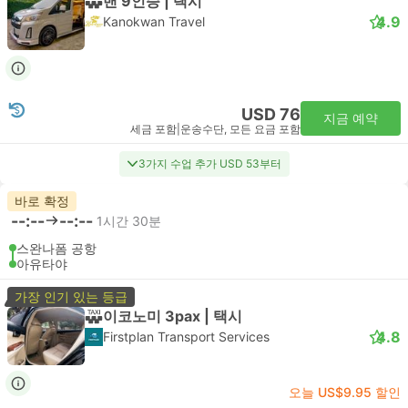
밴 9인승 | 택시
4.9
Kanokwan Travel
USD 76
지금 예약
세금 포함
|
운송수단, 모든 요금 포함
3가지 수업 추가 USD 53부터
바로 확정
--:--
--:--
1시간 30분
스완나폼 공항
아유타야
가장 인기 있는 등급
이코노미 3pax | 택시
4.8
Firstplan Transport Services
오늘 US$9.95 할인