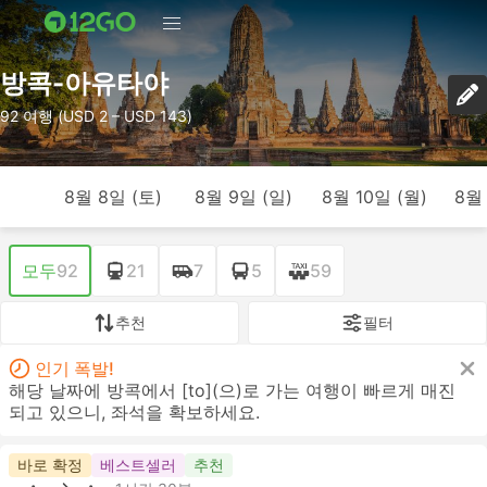
방콕-아유타야
92 여행 (USD 2 – USD 143)
8월 8일 (토)
8월 9일 (일)
8월 10일 (월)
8월 
모두
92
21
7
5
59
추천
필터
인기 폭발!
해당 날짜에 방콕에서 [to](으)로 가는 여행이 빠르게 매진
되고 있으니, 좌석을 확보하세요.
바로 확정
베스트셀러
추천