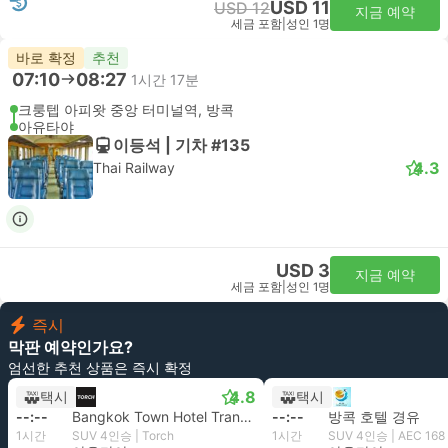
USD 11
USD 12
지금 예약
세금 포함
|
성인 1명
바로 확정
추천
07:10
08:27
1시간 17분
크룽텝 아피왓 중앙 터미널역, 방콕
아유타야
이등석 | 기차 #135
4.3
Thai Railway
USD 3
지금 예약
세금 포함
|
성인 1명
즉시
막판 예약인가요?
엄선한 추천 상품은 즉시 확정
4.8
택시
택시
--:--
Bangkok Town Hotel Transfer
--:--
방콕 호텔 경유
1시간
SUV 4인승 | Torch
1시간