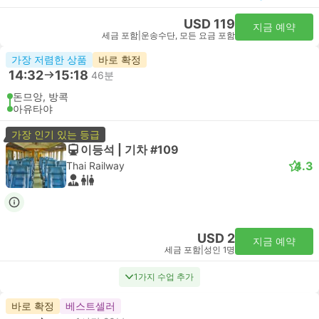
USD 119
지금 예약
세금 포함
|
운송수단, 모든 요금 포함
가장 저렴한 상품
바로 확정
14:32
15:18
46분
돈므앙, 방콕
아유타야
가장 인기 있는 등급
이등석 | 기차 #109
4.3
Thai Railway
USD 2
지금 예약
세금 포함
|
성인 1명
1가지 수업 추가
바로 확정
베스트셀러