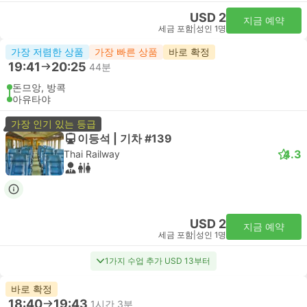
USD 2
지금 예약
세금 포함
|
성인 1명
가장 저렴한 상품
가장 빠른 상품
바로 확정
19:41
20:25
44분
돈므앙, 방콕
아유타야
가장 인기 있는 등급
이등석 | 기차 #139
4.3
Thai Railway
USD 2
지금 예약
세금 포함
|
성인 1명
1가지 수업 추가 USD 13부터
바로 확정
18:40
19:43
1시간 3분