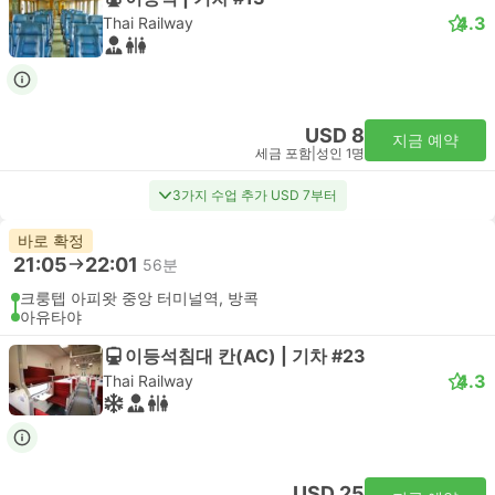
4.3
Thai Railway
USD 8
지금 예약
세금 포함
|
성인 1명
3가지 수업 추가 USD 7부터
바로 확정
21:05
22:01
56분
크룽텝 아피왓 중앙 터미널역, 방콕
아유타야
이등석침대 칸(AC) | 기차 #23
4.3
Thai Railway
USD 25