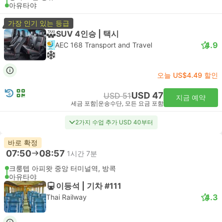
아유타야
가장 인기 있는 등급
SUV 4인승 | 택시
4.9
AEC 168 Transport and Travel
오늘 US$4.49 할인
USD 47
USD 51
지금 예약
세금 포함
|
운송수단, 모든 요금 포함
2가지 수업 추가 USD 40부터
바로 확정
07:50
08:57
1시간 7분
크룽텝 아피왓 중앙 터미널역, 방콕
아유타야
이등석 | 기차 #111
4.3
Thai Railway