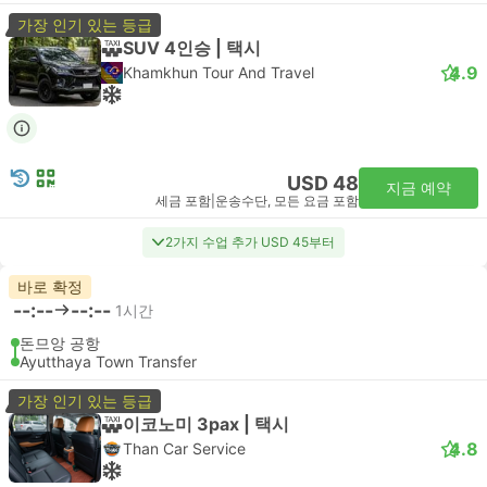
가장 인기 있는 등급
SUV 4인승 | 택시
4.9
Khamkhun Tour And Travel
USD 48
지금 예약
세금 포함
|
운송수단, 모든 요금 포함
2가지 수업 추가 USD 45부터
바로 확정
--:--
--:--
1시간
돈므앙 공항
Ayutthaya Town Transfer
가장 인기 있는 등급
이코노미 3pax | 택시
4.8
Than Car Service