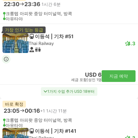
22:30
23:36
1시간 6분
크룽텝 아피왓 중앙 터미널역, 방콕
아유타야
가장 인기 있는 등급
이등석 | 기차 #51
4.3
Thai Railway
USD 6
지금 예약
세금 포함
|
성인 1명
1가지 수업 추가 USD 18부터
바로 확정
23:05
00:16
+1
1시간 11분
크룽텝 아피왓 중앙 터미널역, 방콕
아유타야
이등석 | 기차 #141
4.3
Thai Railway