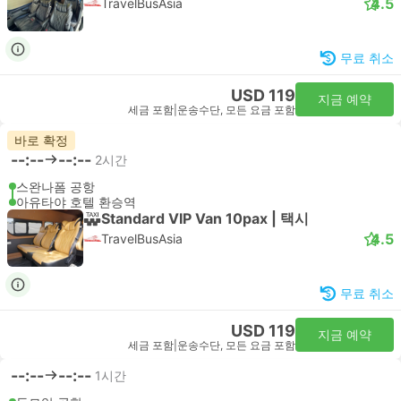
4.5
TravelBusAsia
무료 취소
USD 119
지금 예약
세금 포함
|
운송수단, 모든 요금 포함
바로 확정
--:--
--:--
2시간
스완나폼 공항
아유타야 호텔 환승역
Standard VIP Van 10pax | 택시
4.5
TravelBusAsia
무료 취소
USD 119
지금 예약
세금 포함
|
운송수단, 모든 요금 포함
--:--
--:--
1시간