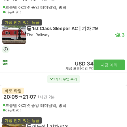
크룽텝 아피왓 중앙 터미널역, 방콕
아유타야
가장 인기 있는 등급
1st Class Sleeper AC | 기차 #9
4.3
Thai Railway
USD 34
지금 예약
세금 포함
|
성인 1명
1가지 수업 추가
바로 확정
20:05
21:07
1시간 2분
크룽텝 아피왓 중앙 터미널역, 방콕
아유타야
가장 인기 있는 등급
이등석 | 기차 #13